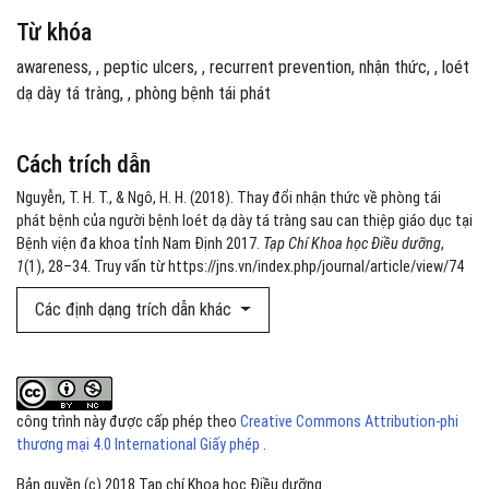
Từ khóa
awareness
,
peptic ulcers
,
recurrent prevention
nhận thức
,
loét
dạ dày tá tràng
,
phòng bệnh tái phát
Cách trích dẫn
Nguyễn, T. H. T., & Ngô, H. H. (2018). Thay đổi nhận thức về phòng tái
phát bệnh của người bệnh loét dạ dày tá tràng sau can thiệp giáo dục tại
Bệnh viện đa khoa tỉnh Nam Định 2017.
Tạp Chí Khoa học Điều dưỡng
,
1
(1), 28–34. Truy vấn từ https://jns.vn/index.php/journal/article/view/74
Các định dạng trích dẫn khác
công trình này được cấp phép theo
Creative Commons Attribution-phi
thương mại 4.0 International Giấy phép
.
Bản quyền (c) 2018 Tạp chí Khoa học Điều dưỡng