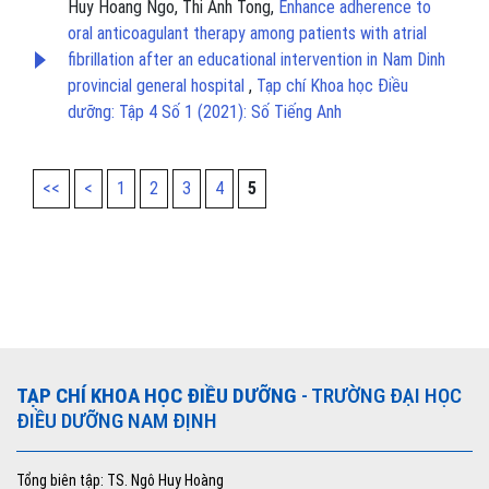
Huy Hoang Ngo, Thi Anh Tong,
Enhance adherence to
oral anticoagulant therapy among patients with atrial
fibrillation after an educational intervention in Nam Dinh
provincial general hospital
,
Tạp chí Khoa học Điều
dưỡng: Tập 4 Số 1 (2021): Số Tiếng Anh
<<
<
1
2
3
4
5
TẠP CHÍ KHOA HỌC ĐIỀU DƯỠNG
- TRƯỜNG ĐẠI HỌC
ĐIỀU DƯỠNG NAM ĐỊNH
Tổng biên tập: TS. Ngô Huy Hoàng