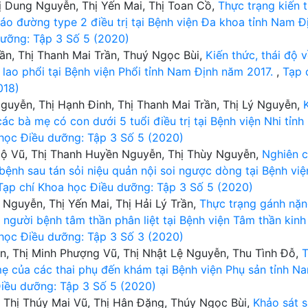
hị Dung Nguyễn, Thị Yến Mai, Thị Toan Cồ,
Thực trạng kiến 
tháo đường type 2 điều trị tại Bệnh viện Đa khoa tỉnh Nam Đ
dưỡng: Tập 3 Số 5 (2020)
n, Thị Thanh Mai Trần, Thuý Ngọc Bùi,
Kiến thức, thái độ 
lao phổi tại Bệnh viện Phổi tỉnh Nam Định năm 2017.
,
Tạp 
018)
guyễn, Thị Hạnh Đinh, Thị Thanh Mai Trần, Thị Lý Nguyễn,
các bà mẹ có con dưới 5 tuổi điều trị tại Bệnh viện Nhi tỉnh
học Điều dưỡng: Tập 3 Số 5 (2020)
Độ Vũ, Thị Thanh Huyền Nguyễn, Thị Thùy Nguyễn,
Nghiên 
ệnh sau tán sỏi niệu quản nội soi ngược dòng tại Bệnh việ
Tạp chí Khoa học Điều dưỡng: Tập 3 Số 5 (2020)
 Nguyễn, Thị Yến Mai, Thị Hải Lý Trần,
Thực trạng gánh nặ
người bệnh tâm thần phân liệt tại Bệnh viện Tâm thần kinh
học Điều dưỡng: Tập 3 Số 3 (2020)
n, Thị Minh Phượng Vũ, Thị Nhật Lệ Nguyễn, Thu Tình Đỗ,
mẹ của các thai phụ đến khám tại Bệnh viện Phụ sản tỉnh N
iều dưỡng: Tập 3 Số 5 (2020)
, Thị Thúy Mai Vũ, Thị Hân Đặng, Thúy Ngọc Bùi,
Khảo sát 