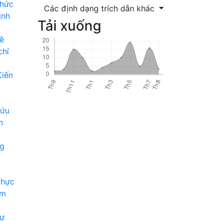
thức
Các định dạng trích dẫn khác
ịnh
Tải xuống
về
chí
Kiến
cứu
n
ng
Thực
am
sự