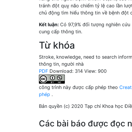
tránh đột quỵ não chiếm tỷ lệ cao lần lư
chủ động tìm hiểu thông tin về bệnh đột 
Kết luận:
Có 97,9% đối tượng nghiên cứu 
cung cấp thông tin.
Từ khóa
Stroke
,
knowledge
,
need to search infor
thông tin
,
người nhà
PDF
Download: 314
View: 900
công trình này được cấp phép theo
Creat
phép
.
Bản quyền (c) 2020 Tạp chí Khoa học Đi
Các bài báo được đọc n