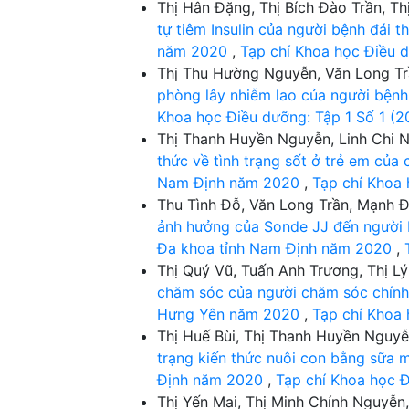
Thị Hân Đặng, Thị Bích Đào Trần, T
tự tiêm Insulin của người bệnh đái 
năm 2020
,
Tạp chí Khoa học Điều 
Thị Thu Hường Nguyễn, Văn Long Trầ
phòng lây nhiễm lao của người bệnh 
Khoa học Điều dưỡng: Tập 1 Số 1 (2
Thị Thanh Huyền Nguyễn, Linh Chi N
thức về tình trạng sốt ở trẻ em của 
Nam Định năm 2020
,
Tạp chí Khoa 
Thu Tình Đỗ, Văn Long Trần, Mạnh 
ảnh hưởng của Sonde JJ đến người b
Đa khoa tỉnh Nam Định năm 2020
,
Thị Quý Vũ, Tuấn Anh Trương, Thị Lý
chăm sóc của người chăm sóc chính 
Hưng Yên năm 2020
,
Tạp chí Khoa 
Thị Huế Bùi, Thị Thanh Huyền Nguyễ
trạng kiến thức nuôi con bằng sữa 
Định năm 2020
,
Tạp chí Khoa học Đ
Thị Yến Mai, Thị Minh Chính Nguyễn