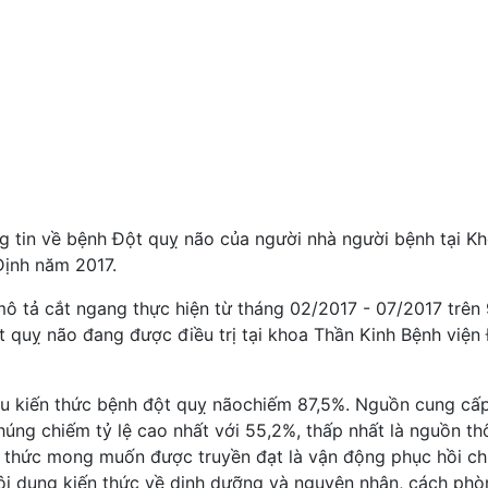
g tin về bệnh Đột quỵ não của người nhà người bệnh tại K
Định năm 2017.
ô tả cắt ngang thực hiện từ tháng 02/2017 - 07/2017 trên
 quỵ não đang được điều trị tại khoa Thần Kinh Bệnh viện
ểu kiến thức bệnh đột quỵ nãochiếm 87,5%. Nguồn cung cấ
chúng chiếm tỷ lệ cao nhất với 55,2%, thấp nhất là nguồn t
ến thức mong muốn được truyền đạt là vận động phục hồi c
ội dung kiến thức về dinh dưỡng và nguyên nhân, cách phò