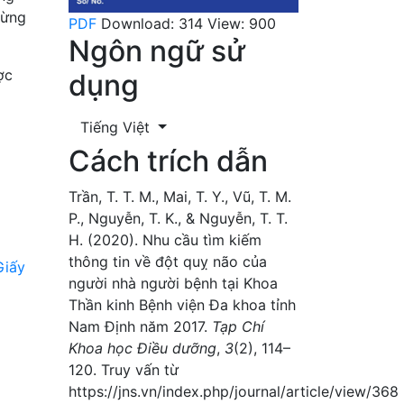
từng
PDF
Download: 314
View: 900
Ngôn ngữ sử
ợc
dụng
Tiếng Việt
Cách trích dẫn
Trần, T. T. M., Mai, T. Y., Vũ, T. M.
P., Nguyễn, T. K., & Nguyễn, T. T.
H. (2020). Nhu cầu tìm kiếm
thông tin về đột quỵ não của
Giấy
người nhà người bệnh tại Khoa
Thần kinh Bệnh viện Đa khoa tỉnh
Nam Định năm 2017.
Tạp Chí
Khoa học Điều dưỡng
,
3
(2), 114–
120. Truy vấn từ
https://jns.vn/index.php/journal/article/view/368