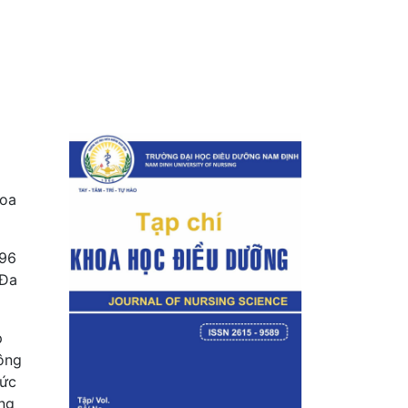
hoa
 96
 Đa
p
hông
hức
ng