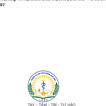
97
Nhu cầu tìm kiếm thông tin về đột quỵ não
TAY - TÂM - TRÍ - TỰ HÀO