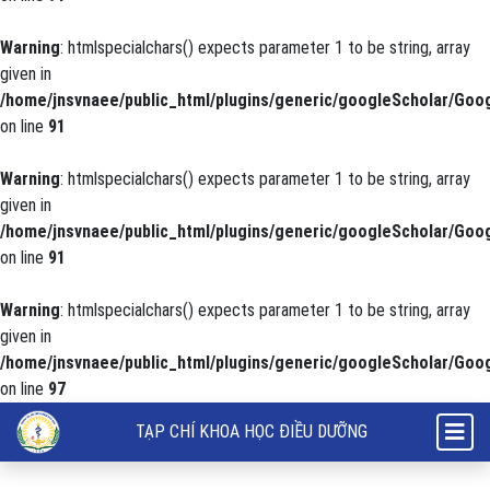
Warning
: htmlspecialchars() expects parameter 1 to be string, array
given in
/home/jnsvnaee/public_html/plugins/generic/googleScholar/Goog
on line
91
Warning
: htmlspecialchars() expects parameter 1 to be string, array
given in
/home/jnsvnaee/public_html/plugins/generic/googleScholar/Goog
on line
91
Warning
: htmlspecialchars() expects parameter 1 to be string, array
given in
/home/jnsvnaee/public_html/plugins/generic/googleScholar/Goog
on line
97
Nhu cầu tìm kiếm thông tin về đột quỵ não của người nhà người bệnh
TẠP CHÍ KHOA HỌC ĐIỀU DƯỠNG