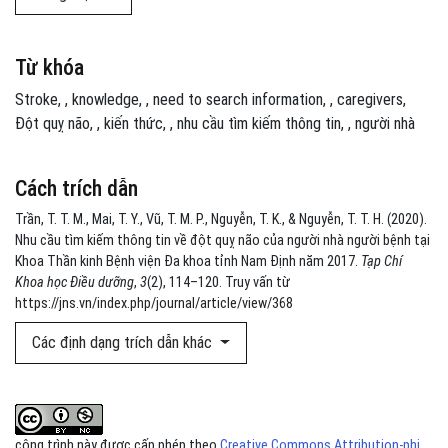
Từ khóa
Stroke
,
knowledge
,
need to search information
,
caregivers
Đột quỵ não
,
kiến thức
,
nhu cầu tìm kiếm thông tin
,
người nhà
Cách trích dẫn
Trần, T. T. M., Mai, T. Y., Vũ, T. M. P., Nguyễn, T. K., & Nguyễn, T. T. H. (2020).
Nhu cầu tìm kiếm thông tin về đột quỵ não của người nhà người bệnh tại
Khoa Thần kinh Bệnh viện Đa khoa tỉnh Nam Định năm 2017.
Tạp Chí
Khoa học Điều dưỡng
,
3
(2), 114–120. Truy vấn từ
https://jns.vn/index.php/journal/article/view/368
Các định dạng trích dẫn khác
công trình này được cấp phép theo
Creative Commons Attribution-phi