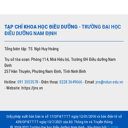
TẠP CHÍ KHOA HỌC ĐIỀU DƯỠNG
- TRƯỜNG ĐẠI HỌC
ĐIỀU DƯỠNG NAM ĐỊNH
Tổng biên tập: TS. Ngô Huy Hoàng
Trụ sở tòa soạn: Phòng 114, Nhà Hiệu bộ, Trường ĐH Điều dưỡng Nam
Định
257 Hàn Thuyên, Phường Nam Định, Tỉnh Ninh Bình
Hotline:
091 3553578
- Điện thoại:
0228 3649666
- Email:
jns@ndun.edu.vn
- Website: https://jns.vn
Giấy phép xuất bản bản in số 17/GP-BTTTT ngày 12/01/2018 và bản điện tử số
439/GP-BTTTT ngày 13/7/2021 của Bộ Thông tin và Truyền thông
© 2018-2022 Trường Đại học Điều dưỡng Nam Định - Xây dựng bởi
OJSVN