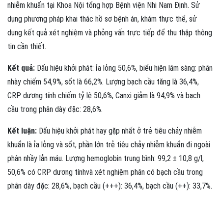
nhiễm khuẩn tại Khoa Nội tổng hợp Bệnh viện Nhi Nam Định. Sử
dụng phương pháp khai thác hồ sơ bệnh án, khám thực thể, sử
dụng kết quả xét nghiệm và phỏng vấn trực tiếp để thu thập thông
tin cần thiết.
Kết quả:
Dấu hiệu khởi phát: ỉa lỏng 50,6%, biểu hiện lâm sàng: phân
nhày chiếm 54,9%, sốt là 66,2%. Lượng bạch cầu tăng là 36,4%,
CRP dương tính chiếm tỷ lệ 50,6%, Canxi giảm là 94,9% và bạch
cầu trong phân dày đặc: 28,6%.
Kết luận:
Dấu hiệu khởi phát hay gặp nhất ở trẻ tiêu chảy nhiễm
khuẩn là ỉa lỏng và sốt, phần lớn trẻ tiêu chảy nhiễm khuẩn đi ngoài
phân nhầy lẫn máu. Lượng hemoglobin trung bình: 99,2 ± 10,8 g/l,
50,6% có CRP dương tínhvà xét nghiệm phân có bạch cầu trong
phân dày đặc: 28,6%, bạch cầu (+++): 36,4%, bạch cầu (++): 33,7%.