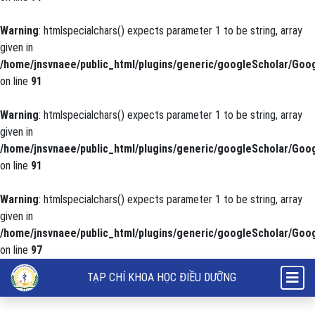
Warning
: htmlspecialchars() expects parameter 1 to be string, array
given in
/home/jnsvnaee/public_html/plugins/generic/googleScholar/Goog
on line
91
Warning
: htmlspecialchars() expects parameter 1 to be string, array
given in
/home/jnsvnaee/public_html/plugins/generic/googleScholar/Goog
on line
91
Warning
: htmlspecialchars() expects parameter 1 to be string, array
given in
/home/jnsvnaee/public_html/plugins/generic/googleScholar/Goog
on line
97
Nhận xét đặc điểm lâm sàng và cận lâm sàng tiêu chảy nhiễm khuẩn ở 
TẠP CHÍ KHOA HỌC ĐIỀU DƯỠNG