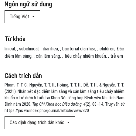
Ngôn ngữ sử dụng
Tiếng Việt
Từ khóa
linical
,
subclinical
,
diarrhea
,
bacterial diarrhea
,
children
Đặc
điểm lâm sàng
,
cận lâm sàng
,
tiêu chảy nhiêm khuẩn
,
trẻ em
Cách trích dẫn
Phạm, T. T. C., Nguyễn, T. T. H., Hoàng, T. T. H., Đỗ, T. H., & Nguyễn, T. T.
(2021). Nhận xét đặc điểm lâm sàng và cận lâm sàng tiêu chảy nhiễm
khuẩn ở trẻ dưới 5 tuổi tại Khoa Nội tổng hợp Bệnh viện Nhi tỉnh Nam
Định năm 2020.
Tạp Chí Khoa học Điều dưỡng
,
4
(2), 08–14. Truy vấn từ
https://jns.vn/index.php/journal/article/view/320
Các định dạng trích dẫn khác