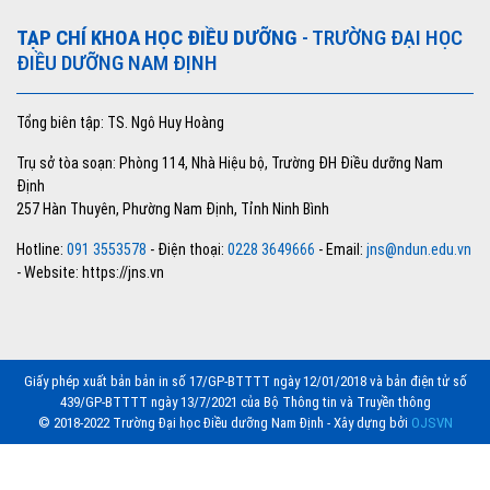
TẠP CHÍ KHOA HỌC ĐIỀU DƯỠNG
- TRƯỜNG ĐẠI HỌC
ĐIỀU DƯỠNG NAM ĐỊNH
Tổng biên tập: TS. Ngô Huy Hoàng
Trụ sở tòa soạn: Phòng 114, Nhà Hiệu bộ, Trường ĐH Điều dưỡng Nam
Định
257 Hàn Thuyên, Phường Nam Định, Tỉnh Ninh Bình
Hotline:
091 3553578
- Điện thoại:
0228 3649666
- Email:
jns@ndun.edu.vn
- Website: https://jns.vn
Giấy phép xuất bản bản in số 17/GP-BTTTT ngày 12/01/2018 và bản điện tử số
439/GP-BTTTT ngày 13/7/2021 của Bộ Thông tin và Truyền thông
© 2018-2022 Trường Đại học Điều dưỡng Nam Định - Xây dựng bởi
OJSVN