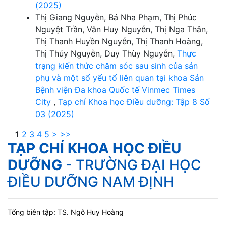
(2025)
Thị Giang Nguyễn, Bá Nha Phạm, Thị Phúc
Nguyệt Trần, Văn Huy Nguyễn, Thị Nga Thân,
Thị Thanh Huyền Nguyễn, Thị Thanh Hoàng,
Thị Thúy Nguyễn, Duy Thùy Nguyễn,
Thực
trạng kiến thức chăm sóc sau sinh của sản
phụ và một số yếu tố liên quan tại khoa Sản
Bệnh viện Đa khoa Quốc tế Vinmec Times
City
,
Tạp chí Khoa học Điều dưỡng: Tập 8 Số
03 (2025)
1
2
3
4
5
>
>>
TẠP CHÍ KHOA HỌC ĐIỀU
DƯỠNG
- TRƯỜNG ĐẠI HỌC
ĐIỀU DƯỠNG NAM ĐỊNH
Tổng biên tập: TS. Ngô Huy Hoàng