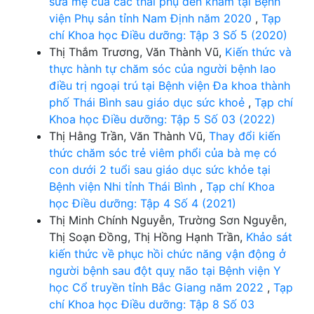
sữa mẹ của các thai phụ đến khám tại Bệnh
viện Phụ sản tỉnh Nam Định năm 2020
,
Tạp
chí Khoa học Điều dưỡng: Tập 3 Số 5 (2020)
Thị Thắm Trương, Văn Thành Vũ,
Kiến thức và
thực hành tự chăm sóc của người bệnh lao
điều trị ngoại trú tại Bệnh viện Đa khoa thành
phố Thái Bình sau giáo dục sức khoẻ
,
Tạp chí
Khoa học Điều dưỡng: Tập 5 Số 03 (2022)
Thị Hằng Trần, Văn Thành Vũ,
Thay đổi kiến
thức chăm sóc trẻ viêm phổi của bà mẹ có
con dưới 2 tuổi sau giáo dục sức khỏe tại
Bệnh viện Nhi tỉnh Thái Bình
,
Tạp chí Khoa
học Điều dưỡng: Tập 4 Số 4 (2021)
Thị Minh Chính Nguyễn, Trường Sơn Nguyễn,
Thị Soạn Đồng, Thị Hồng Hạnh Trần,
Khảo sát
kiến thức về phục hồi chức năng vận động ở
người bệnh sau đột quỵ não tại Bệnh viện Y
học Cổ truyền tỉnh Bắc Giang năm 2022
,
Tạp
chí Khoa học Điều dưỡng: Tập 8 Số 03