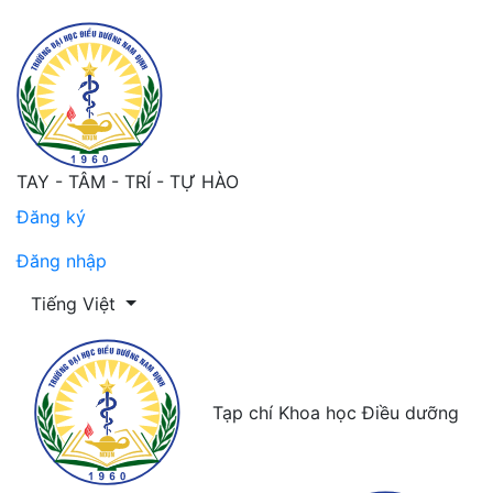
TAY - TÂM - TRÍ - TỰ HÀO
Đăng ký
Đăng nhập
Thay đổi ngôn ngữ. Ngôn ngữ hiện tại là:
Tiếng Việt
Tạp chí Khoa học Điều dưỡng