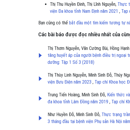
Thị Thu Huyền Đinh, Thị Lĩnh Nguyễn,
Thực t
viện Đa khoa tỉnh Nam Định năm 2021
,
Tạp 
Bạn cũng có thể
bắt đầu một tìm kiếm tương tự n
Các bài báo được đọc nhiều nhất của cùng
Thị Thơm Nguyễn, Văn Cường Bùi, Hồng Hạnh
tăng huyết áp của người bệnh điều trị ngoại 
dưỡng: Tập 1 Số 3 (2018)
Thị Thùy Linh Nguyễn, Minh Sinh Đỗ, Thúy N
viện Bưu Điện năm 2023
,
Tạp chí Khoa học Đ
Trung Tiến Hoàng, Minh Sinh Đỗ,
Kiến thức v
đa khoa tỉnh Lâm Đồng năm 2019
,
Tạp chí K
Như Huyền Đỗ, Minh Sinh Đỗ,
Thực trạng trầm
3 tháng đầu tại bệnh viện Phụ sản Hà Nội n