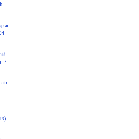
nh
g cụ
04
hất
ập 7
hực
c
19)