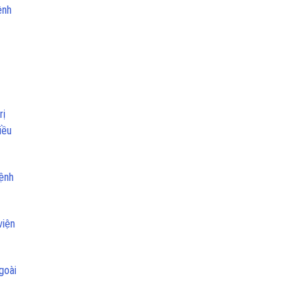
ệnh
rị
iều
Bệnh
viện
goài