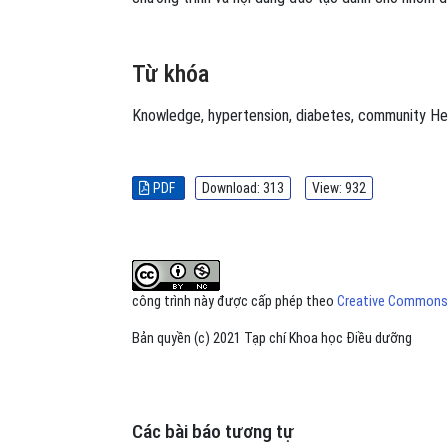
Từ khóa
Knowledge
,
hypertension
,
diabetes
,
community He
PDF
Download: 313
View: 932
công trình này được cấp phép theo
Creative Commons A
Bản quyền (c) 2021 Tạp chí Khoa học Điều dưỡng
Các bài báo tương tự