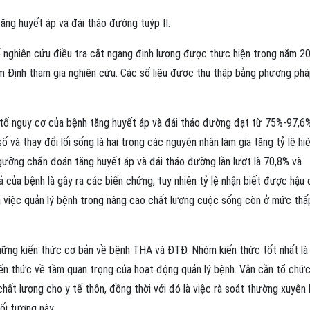
ăng huyết áp và đái tháo đường tuýp II.
 nghiên cứu điều tra cắt ngang định lượng được thực hiện trong năm 2
m Định tham gia nghiên cứu. Các số liệu được thu thập bằng phương ph
 tố nguy cơ của bệnh tăng huyết áp và đái tháo đường đạt từ 75%-97,6
 và thay đổi lối sống là hai trong các nguyên nhân làm gia tăng tỷ lệ hi
gưỡng chẩn đoán tăng huyết áp và đái tháo đường lần lượt là 70,8% và
của bệnh là gây ra các biến chứng, tuy nhiên tỷ lệ nhận biết được hậu 
ủa việc quản lý bệnh trong nâng cao chất lượng cuộc sống còn ở mức thấ
hững kiến thức cơ bản về bệnh THA và ĐTĐ. Nhóm kiến thức tốt nhất là 
iến thức về tầm quan trọng của hoạt động quản lý bệnh. Vẫn cần tổ chứ
ất lượng cho y tế thôn, đồng thời với đó là việc rà soát thường xuyên
ối tượng này.