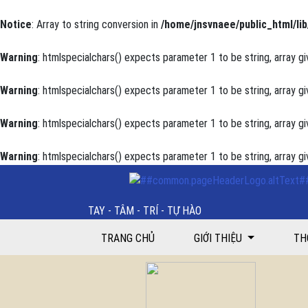
Notice
: Array to string conversion in
/home/jnsvnaee/public_html/lib
Warning
: htmlspecialchars() expects parameter 1 to be string, array gi
Warning
: htmlspecialchars() expects parameter 1 to be string, array gi
Warning
: htmlspecialchars() expects parameter 1 to be string, array gi
Warning
: htmlspecialchars() expects parameter 1 to be string, array gi
Kiến thức của y tế thôn về bệnh tăng huyết áp và đá
TAY - TÂM - TRÍ - TỰ HÀO
TRANG CHỦ
GIỚI THIỆU
TH