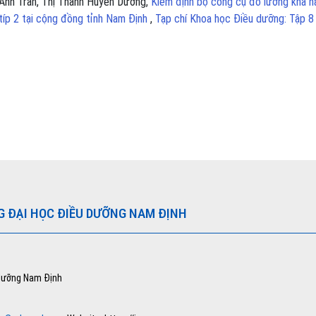
Anh Trần, Thị Thanh Huyền Dương,
Kiểm định bộ công cụ đo lường khả n
típ 2 tại cộng đồng tỉnh Nam Định
,
Tạp chí Khoa học Điều dưỡng: Tập 8
G ĐẠI HỌC ĐIỀU DƯỠNG NAM ĐỊNH
 dưỡng Nam Định