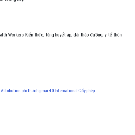
alth Workers
Kiến thức
,
tăng huyết áp
,
đái tháo đường
,
y tế thôn
ttribution-phi thương mại 4.0 International Giấy phép
.