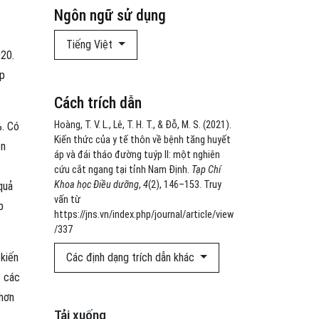
Ngôn ngữ sử dụng
Tiếng Việt
020.
áp
Cách trích dẫn
Hoàng, T. V. L., Lê, T. H. T., & Đỗ, M. S. (2021).
%. Có
Kiến thức của y tế thôn về bệnh tăng huyết
ện
áp và đái tháo đường tuýp II: một nghiên
cứu cắt ngang tại tỉnh Nam Định.
Tạp Chí
Khoa học Điều dưỡng
,
4
(2), 146–153. Truy
quả
vấn từ
p
https://jns.vn/index.php/journal/article/view
/337
kiến
Các định dạng trích dẫn khác
c các
 hơn
Tải xuống