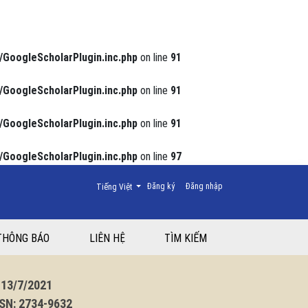
/GoogleScholarPlugin.inc.php
on line
91
/GoogleScholarPlugin.inc.php
on line
91
/GoogleScholarPlugin.inc.php
on line
91
/GoogleScholarPlugin.inc.php
on line
97
Thay đổi ngôn ngữ. Ngôn ngữ hiện tại là:
Đăng ký
Đăng nhập
Tiếng Việt
THÔNG BÁO
LIÊN HỆ
TÌM KIẾM
3/7/2021
N: 2734-9632