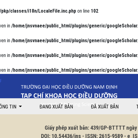
/pkp/classes/i18n/LocaleFile.inc.php
on line
102
ven in
/home/jnsvnaee/public_html/plugins/generic/googleScholar
ven in
/home/jnsvnaee/public_html/plugins/generic/googleScholar
ven in
/home/jnsvnaee/public_html/plugins/generic/googleScholar
ven in
/home/jnsvnaee/public_html/plugins/generic/googleScholar
i tháo đường tuýp II: một nghiên cứu cắt ngang tại tỉnh Nam Định
ÔNG TIN
ĐANG XUẤT BẢN
ĐÃ XUẤT BẢN
Giấy phép xuất bản: 439/GP-BTTTT ngày 1
DOI: 10.54436/jns - ISSN: 2615-9589 - e_ISS