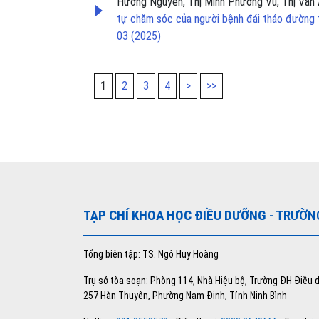
Hường Nguyễn, Thị Minh Phương Vũ, Thị Vân 
tự chăm sóc của người bệnh đái tháo đường 
03 (2025)
1
2
3
4
>
>>
TẠP CHÍ KHOA HỌC ĐIỀU DƯỠNG
- TRƯỜN
Tổng biên tập: TS. Ngô Huy Hoàng
Trụ sở tòa soạn: Phòng 114, Nhà Hiệu bộ, Trường ĐH Điều
257 Hàn Thuyên, Phường Nam Định, Tỉnh Ninh Bình