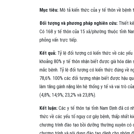
Mục tiêu:
Mô tả kiến thức của y tế thôn về bệnh t
Đối tượng và phương pháp nghiên cứu:
Thiết kế
Có 168 y tế thôn của 15 xã/phường thuộc tỉnh Na
phỏng vấn trực tiếp.
Kết quả:
Tỷ lệ đối tượng có kiến thức về các yếu
khoảng 80% y tế thôn nhận biết được già hóa dân số
mắc bệnh. Tỷ lệ đối tượng có kiến thức đúng về n
78,6%. 100% các đối tượng nhận biết được hậu quả 
làm tăng gánh nặng lên hệ thống y tế và vai trò c
(4,8%; 14,9%; 23,2% và 23,8%).
Kết luận:
Các y tế thôn tại tỉnh Nam Định đã có n
thức về các yếu tố nguy cơ gây bệnh, thấp nhất k
chương trình đào tạo bồi dưỡng thường xuyên có ch
chương trình và nội dung đào tạo dành cho nhóm đ