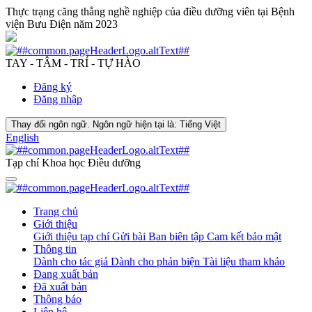
Thực trạng căng thẳng nghề nghiệp của điều dưỡng viên tại Bệnh
viện Bưu Điện năm 2023
TAY - TÂM - TRÍ - TỰ HÀO
Đăng ký
Đăng nhập
Thay đổi ngôn ngữ. Ngôn ngữ hiện tại là:
Tiếng Việt
English
Tạp chí Khoa học Điều dưỡng
Trang chủ
Giới thiệu
Giới thiệu tạp chí
Gửi bài
Ban biên tập
Cam kết bảo mật
Thông tin
Dành cho tác giả
Dành cho phản biện
Tài liệu tham khảo
Đang xuất bản
Đã xuất bản
Thông báo
Liên hệ