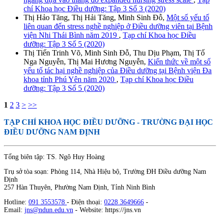
chí Khoa học Điều dưỡng: Tập 3 Số 3 (2020)
Thị Hảo Tăng, Thị Hải Tăng, Minh Sinh Đỗ,
Một số yếu tố
liên quan đến stress nghề nghiệp ở Điều dưỡng viên tại Bệnh
viện Nhi Thái Bình năm 2019
,
Tạp chí Khoa học Điều
dưỡng: Tập 3 Số 5 (2020)
Thị Tiến Trinh Võ, Minh Sinh Đỗ, Thu Dịu Phạm, Thị Tố
Nga Nguyễn, Thị Mai Hương Nguyễn,
Kiến thức về một số
yếu tố tác hại nghề nghiệp của Điều dưỡng tại Bệnh viện Đa
khoa tỉnh Phú Yên năm 2020
,
Tạp chí Khoa học Điều
dưỡng: Tập 3 Số 5 (2020)
1
2
3
>
>>
TẠP CHÍ KHOA HỌC ĐIỀU DƯỠNG
- TRƯỜNG ĐẠI HỌC
ĐIỀU DƯỠNG NAM ĐỊNH
Tổng biên tập: TS. Ngô Huy Hoàng
Trụ sở tòa soạn: Phòng 114, Nhà Hiệu bộ, Trường ĐH Điều dưỡng Nam
Định
257 Hàn Thuyên, Phường Nam Định, Tỉnh Ninh Bình
Hotline:
091 3553578
- Điện thoại:
0228 3649666
-
Email:
jns@ndun.edu.vn
- Website: https://jns.vn