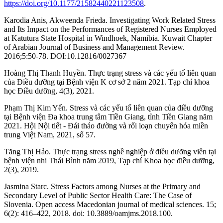
https://doi.org/10.1177/21582440221123508
.
Karodia Anis, Akweenda Frieda. Investigating Work Related Stress
and Its Impact on the Performances of Registered Nurses Employed
at Katutura State Hospital in Windhoek, Namibia. Kuwait Chapter
of Arabian Journal of Business and Management Review.
2016;5:50-78. DOI:10.12816/0027367
Hoàng Thị Thanh Huyền. Thực trạng stress và các yếu tố liên quan
của Điều dưỡng tại Bệnh viện K cơ sở 2 năm 2021. Tạp chí khoa
học Điều dưỡng, 4(3), 2021.
Phạm Thị Kim Yến. Stress và các yếu tố liên quan của điều dưỡng
tại Bệnh viện Đa khoa trung tâm Tiền Giang, tỉnh Tiền Giang năm
2021. Hội Nội tiết - Đái tháo đường và rối loạn chuyển hóa miền
trung Việt Nam, 2021, số 57.
Tăng Thị Hảo. Thực trạng stress nghề nghiệp ở điều dưỡng viên tại
bệnh viện nhi Thái Bình năm 2019, Tạp chí Khoa học điều dưỡng,
2(3), 2019.
Jasmina Starc. Stress Factors among Nurses at the Primary and
Secondary Level of Public Sector Health Care: The Case of
Slovenia. Open access Macedonian journal of medical sciences. 15;
6(2): 416–422, 2018. doi: 10.3889/oamjms.2018.100.