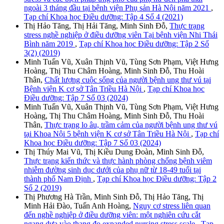
ngoài 3 tháng đầu tại bệnh viện Phụ sản Hà Nội năm 2021
,
Tạp chí Khoa học Điều dưỡng: Tập 4 Số 4 (2021)
Thị Hảo Tăng, Thị Hải Tăng, Minh Sinh Đỗ,
Thực trạng
stress nghề nghiệp ở điều dưỡng viên Tại bệnh viện Nhi Thái
Bình năm 2019
,
Tạp chí Khoa học Điều dưỡng: Tập 2 Số
3(2) (2019)
Minh Tuấn Vũ, Xuân Thịnh Vũ, Tùng Sơn Phạm, Việt Hưng
Hoàng, Thị Thu Châm Hoàng, Minh Sinh Đỗ, Thu Hoài
Thân,
Chất lượng cuộc sống của người bệnh ung thư vú tại
Bệnh viện K cơ sở Tân Triều Hà Nội
,
Tạp chí Khoa học
Điều dưỡng: Tập 7 Số 03 (2024)
Minh Tuấn Vũ, Xuân Thịnh Vũ, Tùng Sơn Phạm, Việt Hưng
Hoàng, Thị Thu Châm Hoàng, Minh Sinh Đỗ, Thu Hoài
Thân,
Thực trạng lo âu, trầm cảm của người bệnh ung thư vú
tại Khoa Nội 5 bệnh viện K cơ sở Tân Triều Hà Nội
,
Tạp chí
Khoa học Điều dưỡng: Tập 7 Số 03 (2024)
Thị Thúy Mai Vũ, Thị Kiều Dung Đoàn, Minh Sinh Đỗ,
Thực trạng kiến thức và thực hành phòng chống bệnh viêm
nhiễm đường sinh dục dưới của phụ nữ từ 18-49 tuổi tại
thành phố Nam Định
,
Tạp chí Khoa học Điều dưỡng: Tập 2
Số 2 (2019)
Thị Phương Hà Trần, Minh Sinh Đỗ, Thị Hảo Tăng, Thị
Minh Hải Đào, Tuấn Anh Hoàng,
Nguy cơ stress liên quan
đến nghề nghiệp ở điều dưỡng viên: một nghiên cứu cắt
ngang dựa vào thang đo expanded nursing stress scale
,
Tạp