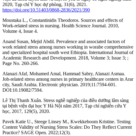
2020, Tạp chí Y học dự phòng, 31(6), 2021.
https://doi.org/10.51403/0868-2836/2021/390
Moustaka L., Constantinidis Theodoros. Sources and effects of
Work-related stress in nursing. Health Science Journal. 2010,
Volume 4, Issue 4.
Anand Susan, Mejid Abdil. Prevalence and associated factors of
work related stress among nurses working in worabe comprehensive
and specialized hospital south west Ethiopia. International Journal of
Academic Research and Development. 2018, Volume 3; Issue 3; ;
Page No. 260-266.
Alanazi Afaf, Mohamed Amal, Hammad Sabry, Alanazi Asmaa.
Job-related stress among nurses in primary healthcare centers in Arar
city, Saudi Arabia. Electronic physician. 2019;11:7594-601.
DOI:10.19082/7594.
Lê Thị Thanh Xuân. Stress nghề nghiệp của điều dưỡng lâm sàng
tại bệnh viện đại học Y Hà Nội năm 2017, Tạp chí nghiên cứu Y
học, 2017, 129(5), 2020.
Pavek Katie U., Steege Linsey M., Kwekkeboom Kristine. Testing
Content Validity of Nursing Stress Scales: Do They Reflect Current
Practice? SAGE Open. 2022;12(3).