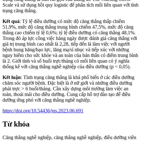
Scale và sử dụng hồi quy logistic để phân tích mối liên quan với tình
trạng căng thẳng.
Kết quả
: Tỷ lệ điều dưỡng có mức độ căng thẳng thấp chiếm
51,9%, mức độ căng thẳng trung bình chiếm 47,5%, mức độ căng
thẳng cao chiếm tỷ lệ 0,6%; tỷ lệ điều dưỡng có căng thẳng 48,1%.
Trong đó áp lực công việc hàng ngày được đánh giá căng thẳng với
giá trị trung bình cao nhất là 2,28, tiếp đến là làm việc với người
bệnh hung hăng/bạo lực, lăng mạ/sỉ nhục và tiếp xúc với những
nguy hiểm cho sức khỏe và an toàn của bản thân có điểm trung bình
là 2. Giới tính và số buổi trực/tháng có mối liên quan có ý nghĩa
thống kê với căng thẳng nghề nghiệp của điều dưỡng (p < 0,05).
Kết luận
: Tình trạng căng thẳng là khá phổ biến ở các điều dưỡng
chăm sóc người bệnh. Đặc biệt là ở nữ giới và những điều dưỡng
phải trực > 6 buổi/tháng. Cần xây dựng môi trường làm việc an
toàn, thoải mái cho điều dưỡng. Cung cấp hỗ trợ đào tạo để điều
dưỡng ứng phó với căng thẳng nghề nghiệp.
https://doi.org/10.54436/jns.2023.06.691
Từ khóa
Căng thẳng nghề nghiệp
,
căng thẳng nghề nghiệp, điều dưỡng viên