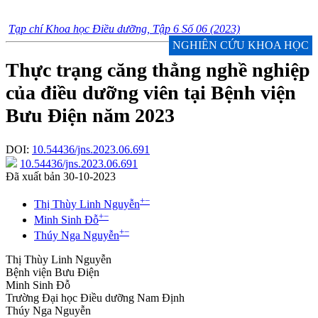
Tạp chí Khoa học Điều dưỡng, Tập 6 Số 06 (2023)
NGHIÊN CỨU KHOA HỌC
Thực trạng căng thẳng nghề nghiệp
của điều dưỡng viên tại Bệnh viện
Bưu Điện năm 2023
DOI:
10.54436/jns.2023.06.691
10.54436/jns.2023.06.691
Đã xuất bản 30-10-2023
+
−
Thị Thùy Linh Nguyễn
+
−
Minh Sinh Đỗ
+
−
Thúy Nga Nguyễn
Thị Thùy Linh Nguyễn
Bệnh viện Bưu Điện
Minh Sinh Đỗ
Trường Đại học Điều dưỡng Nam Định
Thúy Nga Nguyễn