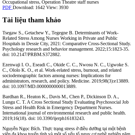
Occupational stress
,
Operation Theatre staff nurses
PDF
Download: 1642
View: 3930
Tài liệu tham khảo
Tsegaw S., Getachew Y., Tegegne B. Determinants of Work-
Related Stress Among Nurses Working in Private and Public
Hospitals in Dessie City, 2021: Comparative Cross-Sectional Study.
Psychology research and behavior management. 2022;15:1823-35.
doi: 10.2147/PRBM.S372882.
Ezenwaji I. O., Eseadi C., Okide C. C., Nwosu N. C., Ugwoke S.
C., Ololo K. O., et al. Work-related stress, burnout, and related
sociodemographic factors among nurses: Implications for
administrators, research, and policy. Medicine. 2019;98(3):e13889.
doi: 10.1097/MD.0000000000013889.
Bardhan R., Heaton K., Davis M., Chen P., Dickinson D. A.,
Lungu C. T. A Cross Sectional Study Evaluating Psychosocial Job
Stress and Health Risk in Emergency Department Nurses.
International journal of environmental research and public health.
2019;16(18). doi: 10.3390/ijerph16183243.
Nguyễn Ngọc Bích. Thực trạng stress ở điều dưỡng tại một bệnh
viện đa khoa tuyến tỉnh và một số yếu tố nguy cơ nghề nghiệp năm