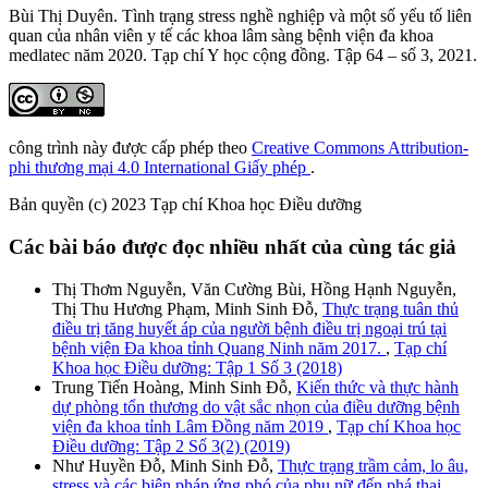
Bùi Thị Duyên. Tình trạng stress nghề nghiệp và một số yếu tố liên
quan của nhân viên y tế các khoa lâm sàng bệnh viện đa khoa
medlatec năm 2020. Tạp chí Y học cộng đồng. Tập 64 – số 3, 2021.
công trình này được cấp phép theo
Creative Commons Attribution-
phi thương mại 4.0 International Giấy phép
.
Bản quyền (c) 2023 Tạp chí Khoa học Điều dưỡng
Các bài báo được đọc nhiều nhất của cùng tác giả
Thị Thơm Nguyễn, Văn Cường Bùi, Hồng Hạnh Nguyễn,
Thị Thu Hương Phạm, Minh Sinh Đỗ,
Thực trạng tuân thủ
điều trị tăng huyết áp của người bệnh điều trị ngoại trú tại
bệnh viện Đa khoa tỉnh Quang Ninh năm 2017.
,
Tạp chí
Khoa học Điều dưỡng: Tập 1 Số 3 (2018)
Trung Tiến Hoàng, Minh Sinh Đỗ,
Kiến thức và thực hành
dự phòng tổn thương do vật sắc nhọn của điều dưỡng bệnh
viện đa khoa tỉnh Lâm Đồng năm 2019
,
Tạp chí Khoa học
Điều dưỡng: Tập 2 Số 3(2) (2019)
Như Huyền Đỗ, Minh Sinh Đỗ,
Thực trạng trầm cảm, lo âu,
stress và các biện pháp ứng phó của phụ nữ đến phá thai