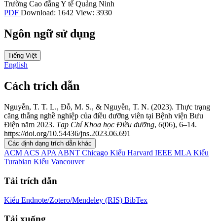
Trường Cao đẳng Y tế Quảng Ninh
PDF
Download: 1642
View: 3930
Ngôn ngữ sử dụng
Tiếng Việt
English
Cách trích dẫn
Nguyễn, T. T. L., Đỗ, M. S., & Nguyễn, T. N. (2023). Thực trạng
căng thẳng nghề nghiệp của điều dưỡng viên tại Bệnh viện Bưu
Điện năm 2023.
Tạp Chí Khoa học Điều dưỡng
,
6
(06), 6–14.
https://doi.org/10.54436/jns.2023.06.691
Các định dạng trích dẫn khác
ACM
ACS
APA
ABNT
Chicago
Kiểu Harvard
IEEE
MLA
Kiểu
Turabian
Kiểu Vancouver
Tải trích dẫn
Kiểu Endnote/Zotero/Mendeley (RIS)
BibTex
Tải xuống