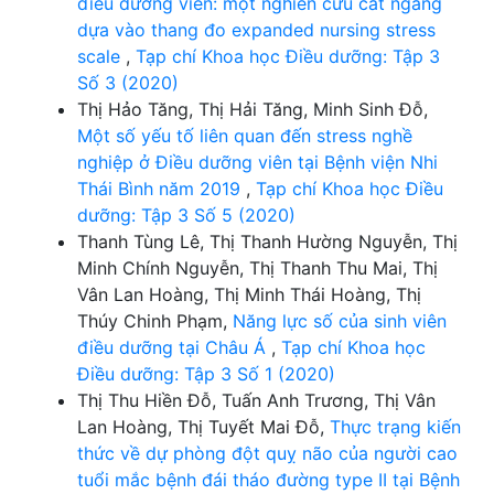
điều dưỡng viên: một nghiên cứu cắt ngang
dựa vào thang đo expanded nursing stress
scale
,
Tạp chí Khoa học Điều dưỡng: Tập 3
Số 3 (2020)
Thị Hảo Tăng, Thị Hải Tăng, Minh Sinh Đỗ,
Một số yếu tố liên quan đến stress nghề
nghiệp ở Điều dưỡng viên tại Bệnh viện Nhi
Thái Bình năm 2019
,
Tạp chí Khoa học Điều
dưỡng: Tập 3 Số 5 (2020)
Thanh Tùng Lê, Thị Thanh Hường Nguyễn, Thị
Minh Chính Nguyễn, Thị Thanh Thu Mai, Thị
Vân Lan Hoàng, Thị Minh Thái Hoàng, Thị
Thúy Chinh Phạm,
Năng lực số của sinh viên
điều dưỡng tại Châu Á
,
Tạp chí Khoa học
Điều dưỡng: Tập 3 Số 1 (2020)
Thị Thu Hiền Đỗ, Tuấn Anh Trương, Thị Vân
Lan Hoàng, Thị Tuyết Mai Đỗ,
Thực trạng kiến
thức về dự phòng đột quỵ não của người cao
tuổi mắc bệnh đái tháo đường type II tại Bệnh