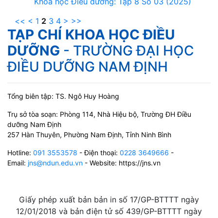
Khoa học Điều dưỡng: Tập 8 Số 03 (2025)
<<
<
1
2
3
4
>
>>
TẠP CHÍ KHOA HỌC ĐIỀU
DƯỠNG
- TRƯỜNG ĐẠI HỌC
ĐIỀU DƯỠNG NAM ĐỊNH
Tổng biên tập: TS. Ngô Huy Hoàng
Trụ sở tòa soạn: Phòng 114, Nhà Hiệu bộ, Trường ĐH Điều
dưỡng Nam Định
257 Hàn Thuyên, Phường Nam Định, Tỉnh Ninh Bình
Hotline:
091 3553578
- Điện thoại:
0228 3649666
-
Email:
jns@ndun.edu.vn
- Website: https://jns.vn
Giấy phép xuất bản bản in số 17/GP-BTTTT ngày
12/01/2018 và bản điện tử số 439/GP-BTTTT ngày