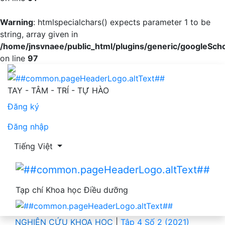
Warning
: htmlspecialchars() expects parameter 1 to be
string, array given in
/home/jnsvnaee/public_html/plugins/generic/googleScho
on line
97
Kiến thức của y tế thôn về bệnh tăng huyết áp và đái th
TAY - TÂM - TRÍ - TỰ HÀO
Đăng ký
Đăng nhập
Thay đổi ngôn ngữ. Ngôn ngữ hiện tại là:
Tiếng Việt
Tạp chí Khoa học Điều dưỡng
NGHIÊN CỨU KHOA HỌC
|
Tập 4 Số 2 (2021)