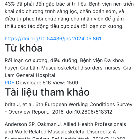
43% đã phải đến gặp bác sĩ trị liệu. Bệnh viện nên triển
khai các chương trình sàng lọc, chẩn đoán sớm, và
điều trị phục hồi chức năng cho nhân viên để giảm
thiểu các tác động tiêu cực của rối loạn cơ xương.
https://doi.org/10.54436/jns.2024.05.861
Từ khóa
Rối loạn cơ xương
,
điều dưỡng
,
Bệnh viện Đa khoa
huyện Gia Lâm
Musculoskeletal disorders
,
nurses
,
Gia
Lam General Hospital
PDF
Download: 616
View: 1509
Tài liệu tham khảo
brita J, et al. 6th European Working Conditions Survey
- Overview Report.; 2016. doi:10.2806/518312.
Anderson SP, Oakman J. Allied Health Professionals
and Work-Related Musculoskeletal Disorders: A
Systematic Review. Saf Health Work. 2016;7(4):259-