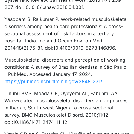
267. doi:10.1016/j.shaw.2016.04.001.
Yasobant S, Rajkumar P. Work-related musculoskeletal
disorders among health care professionals: A cross-
sectional assessment of risk factors in a tertiary
hospital, India. Indian J Occup Environ Med.
2014;18(2):75-81. doi:10.4103/0019-5278.146896.
Musculoskeletal disorders and perception of working
conditions: A survey of Brazilian dentists in São Paulo
- PubMed. Accessed January 17, 2024.
https://pubmed.ncbi.nlm.nih.gov/28481371/
.
Tinubu BMS, Mbada CE, Oyeyemi AL, Fabunmi AA.
Work-related musculoskeletal disorders among nurses
in Ibadan, South-west Nigeria: a cross-sectional
survey. BMC Musculoskelet Disord. 2010;11:12.
doi:10.1186/1471-2474-11-12.
Varela CD da S, Ferreira SL. [Profile of nursing workers