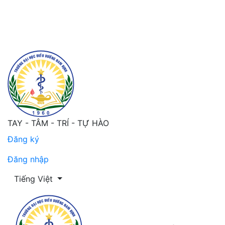
Thực trạng rối loạn cơ xương của điều dưỡng viên tại 
TAY - TÂM - TRÍ - TỰ HÀO
Đăng ký
Đăng nhập
Thay đổi ngôn ngữ. Ngôn ngữ hiện tại là:
Tiếng Việt