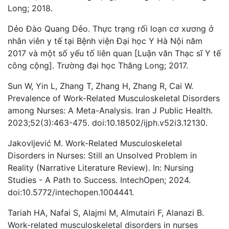
Long; 2018.
Dẻo Đào Quang Dẻo. Thực trạng rối loạn cơ xương ở
nhân viên y tế tại Bệnh viện Đại học Y Hà Nội năm
2017 và một số yếu tố liên quan [Luận văn Thạc sĩ Y tế
công cộng]. Trường đại học Thăng Long; 2017.
Sun W, Yin L, Zhang T, Zhang H, Zhang R, Cai W.
Prevalence of Work-Related Musculoskeletal Disorders
among Nurses: A Meta-Analysis. Iran J Public Health.
2023;52(3):463-475. doi:10.18502/ijph.v52i3.12130.
Jakovljević M. Work-Related Musculoskeletal
Disorders in Nurses: Still an Unsolved Problem in
Reality (Narrative Literature Review). In: Nursing
Studies - A Path to Success. IntechOpen; 2024.
doi:10.5772/intechopen.1004441.
Tariah HA, Nafai S, Alajmi M, Almutairi F, Alanazi B.
Work-related musculoskeletal disorders in nurses