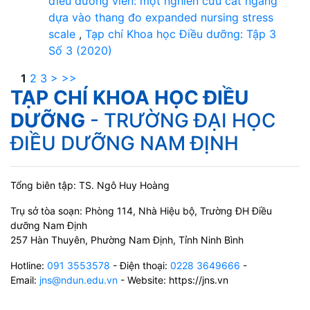
điều dưỡng viên: một nghiên cứu cắt ngang
dựa vào thang đo expanded nursing stress
scale
,
Tạp chí Khoa học Điều dưỡng: Tập 3
Số 3 (2020)
1
2
3
>
>>
TẠP CHÍ KHOA HỌC ĐIỀU
DƯỠNG
- TRƯỜNG ĐẠI HỌC
ĐIỀU DƯỠNG NAM ĐỊNH
Tổng biên tập: TS. Ngô Huy Hoàng
Trụ sở tòa soạn: Phòng 114, Nhà Hiệu bộ, Trường ĐH Điều
dưỡng Nam Định
257 Hàn Thuyên, Phường Nam Định, Tỉnh Ninh Bình
Hotline:
091 3553578
- Điện thoại:
0228 3649666
-
Email:
jns@ndun.edu.vn
- Website: https://jns.vn