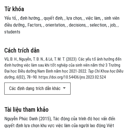
Từ khóa
Yếu tố
,
định hướng
,
quyết định
,
lựa chọn
,
việc làm
,
sinh viên
điều dưỡng.
Factors
,
orientation
,
decisions
,
selection
,
job
,
students
Cách trích dẫn
Vũ, B. H., Nguyễn, T. B. N., & Lê, T. M. T. (2023). Các yếu tố ảnh hưởng đến
định hướng việc làm sau khi tốt nghiệp của sinh viên năm thứ 3 Trường
Đại học Điều dưỡng Nam Định năm học 2021-2022.
Tạp Chí Khoa học Điều
dưỡng
,
6
(02), 78–90. https://doi.org/10.54436/jns.2023.02.524
Các định dạng trích dẫn khác
Tài liệu tham khảo
Nguyễn Phúc Danh (2015), Tác động của trình độ học vấn đến
quyết định lựa chọn khu vực việc làm của người lao động Việt