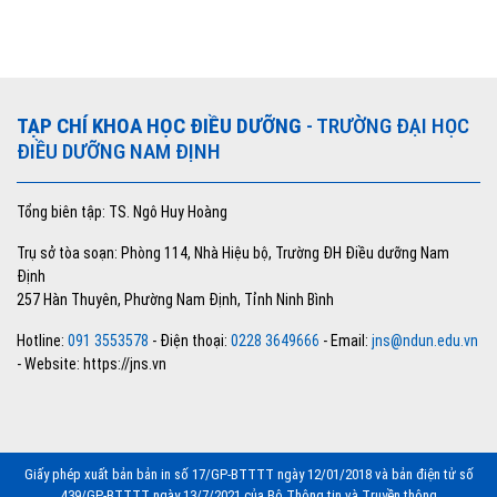
TẠP CHÍ KHOA HỌC ĐIỀU DƯỠNG
- TRƯỜNG ĐẠI HỌC
ĐIỀU DƯỠNG NAM ĐỊNH
Tổng biên tập: TS. Ngô Huy Hoàng
Trụ sở tòa soạn: Phòng 114, Nhà Hiệu bộ, Trường ĐH Điều dưỡng Nam
Định
257 Hàn Thuyên, Phường Nam Định, Tỉnh Ninh Bình
Hotline:
091 3553578
- Điện thoại:
0228 3649666
- Email:
jns@ndun.edu.vn
- Website: https://jns.vn
Giấy phép xuất bản bản in số 17/GP-BTTTT ngày 12/01/2018 và bản điện tử số
439/GP-BTTTT ngày 13/7/2021 của Bộ Thông tin và Truyền thông