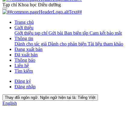
Tạp chí Khoa học Điều dưỡng
Trang chủ
Giới thiệu
Giới thiệu tạp chí
Gửi bài
Ban biên tập
Cam kết bảo mật
Thông tin
Dành cho tác giả
Dành cho phản biện
Tài liệu tham khảo
Đang xuất bản
Đã xuất bản
Thông báo
Liên hệ
Tìm kiếm
Đăng ký
Đăng nhập
Thay đổi ngôn ngữ. Ngôn ngữ hiện tại là:
Tiếng Việt
English