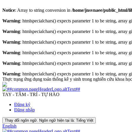
Notice
: Array to string conversion in
/home/jnsvnaee/public_html/lib
Warning
: htmlspecialchars() expects parameter 1 to be string, array 
Warning
: htmlspecialchars() expects parameter 1 to be string, array 
Warning
: htmlspecialchars() expects parameter 1 to be string, array 
Warning
: htmlspecialchars() expects parameter 1 to be string, array 
Warning
: htmlspecialchars() expects parameter 1 to be string, array 
Warning
: htmlspecialchars() expects parameter 1 to be string, array 
Thực trạng ứng dụng toán thống kê y sinh trong nghiên cứu khoa họ
TAY - TÂM - TRÍ - TỰ HÀO
Đăng ký
Đăng nhập
Thay đổi ngôn ngữ. Ngôn ngữ hiện tại là:
Tiếng Việt
English