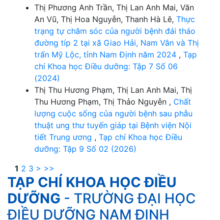
Thị Phương Anh Trần, Thị Lan Anh Mai, Văn
An Vũ, Thị Hoa Nguyễn, Thanh Hà Lê,
Thực
trạng tự chăm sóc của người bệnh đái tháo
đường típ 2 tại xã Giao Hải, Nam Vân và Thị
trấn Mỹ Lộc, tỉnh Nam Định năm 2024
,
Tạp
chí Khoa học Điều dưỡng: Tập 7 Số 06
(2024)
Thị Thu Hương Phạm, Thị Lan Anh Mai, Thị
Thu Hương Phạm, Thị Thảo Nguyễn ,
Chất
lượng cuộc sống của người bệnh sau phẫu
thuật ung thư tuyến giáp tại Bệnh viện Nội
tiết Trung ương
,
Tạp chí Khoa học Điều
dưỡng: Tập 9 Số 02 (2026)
1
2
3
>
>>
TẠP CHÍ KHOA HỌC ĐIỀU
DƯỠNG
- TRƯỜNG ĐẠI HỌC
ĐIỀU DƯỠNG NAM ĐỊNH