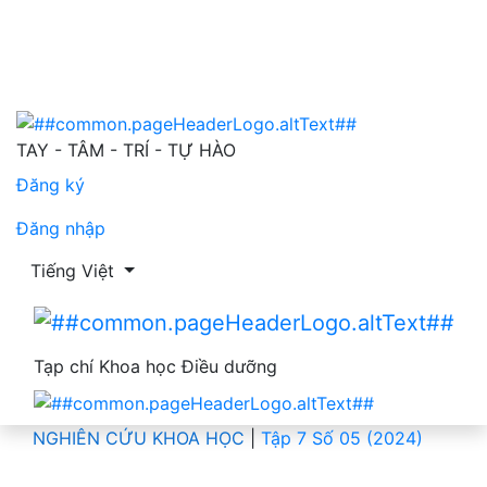
Mức độ độc lập trong sinh hoạt của người bệnh đột quỵ
TAY - TÂM - TRÍ - TỰ HÀO
Đăng ký
Đăng nhập
Thay đổi ngôn ngữ. Ngôn ngữ hiện tại là:
Tiếng Việt
Tạp chí Khoa học Điều dưỡng
NGHIÊN CỨU KHOA HỌC
|
Tập 7 Số 05 (2024)