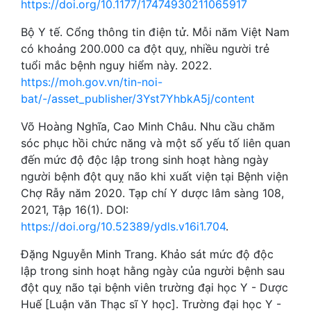
https://doi.org/10.1177/17474930211065917
Bộ Y tế. Cổng thông tin điện tử. Mỗi năm Việt Nam
có khoảng 200.000 ca đột quỵ, nhiều người trẻ
tuổi mắc bệnh nguy hiểm này. 2022.
https://moh.gov.vn/tin-noi-
bat/-/asset_publisher/3Yst7YhbkA5j/content
Võ Hoàng Nghĩa, Cao Minh Châu. Nhu cầu chăm
sóc phục hồi chức năng và một số yếu tố liên quan
đến mức độ độc lập trong sinh hoạt hàng ngày
người bệnh đột quỵ não khi xuất viện tại Bệnh viện
Chợ Rẫy năm 2020. Tạp chí Y dược lâm sàng 108,
2021, Tập 16(1). DOI:
https://doi.org/10.52389/ydls.v16i1.704
.
Đặng Nguyễn Minh Trang. Khảo sát mức độ độc
lập trong sinh hoạt hằng ngày của người bệnh sau
đột quỵ não tại bệnh viên trường đại học Y - Dược
Huế [Luận văn Thạc sĩ Y học]. Trường đại học Y -