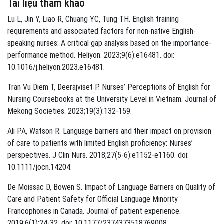
Tài liệu tham khảo
Lu L, Jin Y, Liao R, Chuang YC, Tung TH. English training
requirements and associated factors for non-native English-
speaking nurses: A critical gap analysis based on the importance-
performance method. Heliyon. 2023;9(6):e16481. doi:
10.1016/j.heliyon.2023.e16481.
Tran Vu Diem T, Deerajviset P. Nurses’ Perceptions of English for
Nursing Coursebooks at the University Level in Vietnam. Journal of
Mekong Societies. 2023;19(3):132-159.
Ali PA, Watson R. Language barriers and their impact on provision
of care to patients with limited English proficiency: Nurses’
perspectives. J Clin Nurs. 2018;27(5-6):e1152-e1160. doi:
10.1111/jocn.14204.
De Moissac D, Bowen S. Impact of Language Barriers on Quality of
Care and Patient Safety for Official Language Minority
Francophones in Canada. Journal of patient experience.
2019;6(1):24-32. doi: 10.1177/2374373518769008.