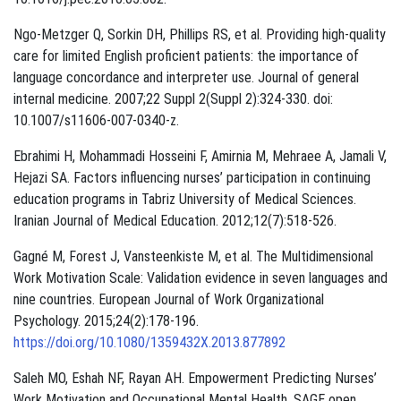
Ngo-Metzger Q, Sorkin DH, Phillips RS, et al. Providing high-quality
care for limited English proficient patients: the importance of
language concordance and interpreter use. Journal of general
internal medicine. 2007;22 Suppl 2(Suppl 2):324-330. doi:
10.1007/s11606-007-0340-z.
Ebrahimi H, Mohammadi Hosseini F, Amirnia M, Mehraee A, Jamali V,
Hejazi SA. Factors influencing nurses’ participation in continuing
education programs in Tabriz University of Medical Sciences.
Iranian Journal of Medical Education. 2012;12(7):518-526.
Gagné M, Forest J, Vansteenkiste M, et al. The Multidimensional
Work Motivation Scale: Validation evidence in seven languages and
nine countries. European Journal of Work Organizational
Psychology. 2015;24(2):178-196.
https://doi.org/10.1080/1359432X.2013.877892
Saleh MO, Eshah NF, Rayan AH. Empowerment Predicting Nurses’
Work Motivation and Occupational Mental Health. SAGE open