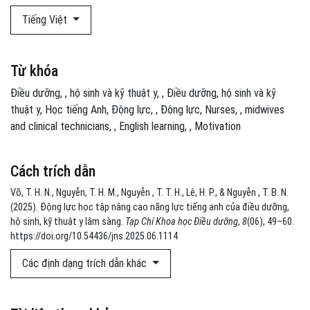
Tiếng Việt
Từ khóa
Điều dưỡng
,
hộ sinh và kỹ thuật y
,
Điều dưỡng, hộ sinh và kỹ
thuật y, Học tiếng Anh, Động lực
,
Động lực
Nurses
,
midwives
and clinical technicians
,
English learning
,
Motivation
Cách trích dẫn
Võ, T. H. N., Nguyễn, T. H. M., Nguyễn , T. T. H., Lê, H. P., & Nguyễn , T. B. N.
(2025). Động lực học tập nâng cao năng lực tiếng anh của điều dưỡng,
hộ sinh, kỹ thuật y lâm sàng.
Tạp Chí Khoa học Điều dưỡng
,
8
(06), 49–60.
https://doi.org/10.54436/jns.2025.06.1114
Các định dạng trích dẫn khác