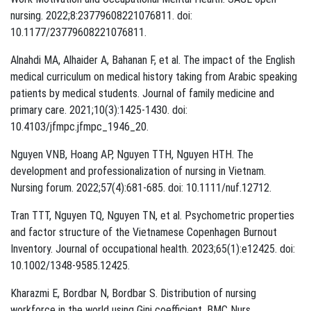
nursing. 2022;8:23779608221076811. doi:
10.1177/23779608221076811.
Alnahdi MA, Alhaider A, Bahanan F, et al. The impact of the English
medical curriculum on medical history taking from Arabic speaking
patients by medical students. Journal of family medicine and
primary care. 2021;10(3):1425-1430. doi:
10.4103/jfmpc.jfmpc_1946_20.
Nguyen VNB, Hoang AP, Nguyen TTH, Nguyen HTH. The
development and professionalization of nursing in Vietnam.
Nursing forum. 2022;57(4):681-685. doi: 10.1111/nuf.12712.
Tran TTT, Nguyen TQ, Nguyen TN, et al. Psychometric properties
and factor structure of the Vietnamese Copenhagen Burnout
Inventory. Journal of occupational health. 2023;65(1):e12425. doi:
10.1002/1348-9585.12425.
Kharazmi E, Bordbar N, Bordbar S. Distribution of nursing
workforce in the world using Gini coefficient. BMC Nurs.