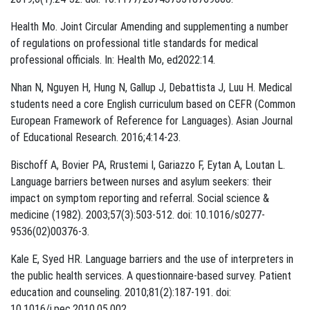
Health Mo. Joint Circular Amending and supplementing a number
of regulations on professional title standards for medical
professional officials. In: Health Mo, ed2022:14.
Nhan N, Nguyen H, Hung N, Gallup J, Debattista J, Luu H. Medical
students need a core English curriculum based on CEFR (Common
European Framework of Reference for Languages). Asian Journal
of Educational Research. 2016;4:14-23.
Bischoff A, Bovier PA, Rrustemi I, Gariazzo F, Eytan A, Loutan L.
Language barriers between nurses and asylum seekers: their
impact on symptom reporting and referral. Social science &
medicine (1982). 2003;57(3):503-512. doi: 10.1016/s0277-
9536(02)00376-3.
Kale E, Syed HR. Language barriers and the use of interpreters in
the public health services. A questionnaire-based survey. Patient
education and counseling. 2010;81(2):187-191. doi:
10.1016/j.pec.2010.05.002.