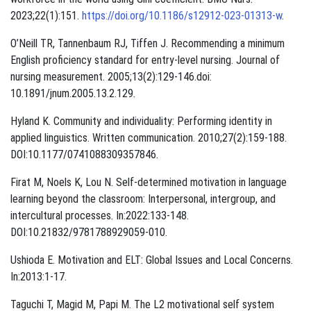
2023;22(1):151.
https://doi.org/10.1186/s12912-023-01313-w
.
O’Neill TR, Tannenbaum RJ, Tiffen J. Recommending a minimum
English proficiency standard for entry-level nursing. Journal of
nursing measurement. 2005;13(2):129-146.doi:
10.1891/jnum.2005.13.2.129.
Hyland K. Community and individuality: Performing identity in
applied linguistics. Written communication. 2010;27(2):159-188.
DOI:10.1177/0741088309357846.
Firat M, Noels K, Lou N. Self-determined motivation in language
learning beyond the classroom: Interpersonal, intergroup, and
intercultural processes. In:2022:133-148.
DOI:10.21832/9781788929059-010.
Ushioda E. Motivation and ELT: Global Issues and Local Concerns.
In:2013:1-17.
Taguchi T, Magid M, Papi M. The L2 motivational self system