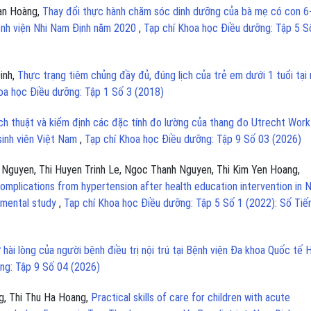
Lan Hoàng,
Thay đổi thực hành chăm sóc dinh dưỡng của bà mẹ có con 6
Bệnh viện Nhi Nam Định năm 2020
,
Tạp chí Khoa học Điều dưỡng: Tập 5 S
inh,
Thực trạng tiêm chủng đầy đủ, đúng lịch của trẻ em dưới 1 tuổi tại
oa học Điều dưỡng: Tập 1 Số 3 (2018)
ch thuật và kiểm định các đặc tính đo lường của thang đo Utrecht Work
sinh viên Việt Nam
,
Tạp chí Khoa học Điều dưỡng: Tập 9 Số 03 (2026)
Nguyen, Thi Huyen Trinh Le, Ngoc Thanh Nguyen, Thi Kim Yen Hoang,
omplications from hypertension after health education intervention in 
rimental study
,
Tạp chí Khoa học Điều dưỡng: Tập 5 Số 1 (2022): Số Tiế
hài lòng của người bệnh điều trị nội trú tại Bệnh viện Đa khoa Quốc tế H
ng: Tập 9 Số 04 (2026)
g, Thi Thu Ha Hoang,
Practical skills of care for children with acute