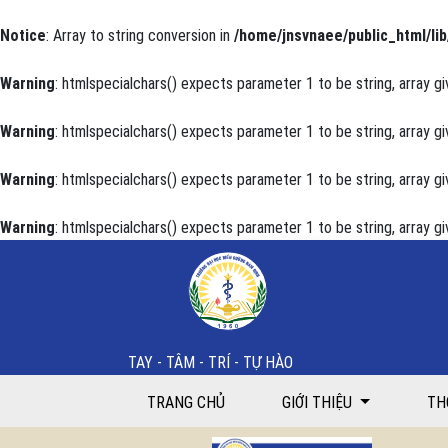
Notice
: Array to string conversion in
/home/jnsvnaee/public_html/lib
Warning
: htmlspecialchars() expects parameter 1 to be string, array gi
Warning
: htmlspecialchars() expects parameter 1 to be string, array gi
Warning
: htmlspecialchars() expects parameter 1 to be string, array gi
Warning
: htmlspecialchars() expects parameter 1 to be string, array gi
Kiến thức của y tế thôn về bệnh tăng huyết áp và đá
TAY - TÂM - TRÍ - TỰ HÀO
TRANG CHỦ
GIỚI THIỆU
TH