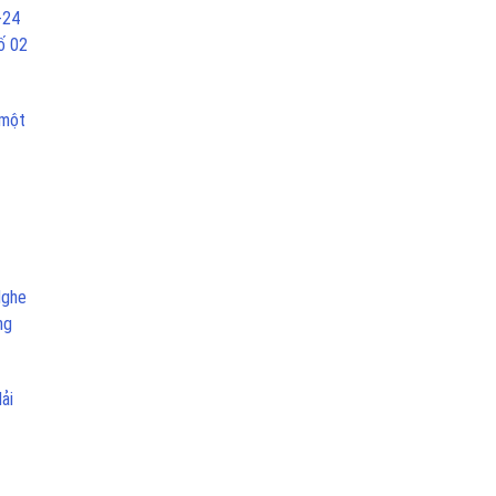
-24
ố 02
 một
Nghe
ng
ải