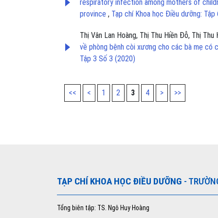
respiratory infection among mothers of chil
province
,
Tạp chí Khoa học Điều dưỡng: Tập 
Thị Vân Lan Hoàng, Thị Thu Hiền Đỗ, Thị Thu
về phòng bệnh còi xương cho các bà mẹ có c
Tập 3 Số 3 (2020)
<<
<
1
2
3
4
>
>>
TẠP CHÍ KHOA HỌC ĐIỀU DƯỠNG
- TRƯỜN
Tổng biên tập: TS. Ngô Huy Hoàng