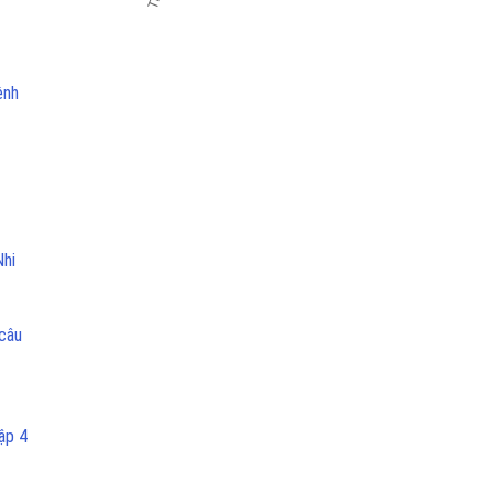
ệnh
Nhi
 câu
ập 4