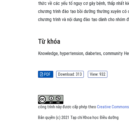
thức về các yếu tố nguy cơ gây bệnh, thấp nhất k
chương trình đào tạo bồi dưỡng thường xuyên có ch
chương trình và nội dung đào tạo dành cho nhóm đ
Từ khóa
Knowledge
,
hypertension
,
diabetes
,
community He
PDF
Download: 313
View: 932
công trình này được cấp phép theo
Creative Commons A
Bản quyền (c) 2021 Tạp chí Khoa học Điều dưỡng