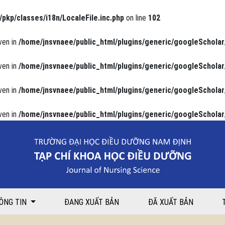
/pkp/classes/i18n/LocaleFile.inc.php
on line
102
ven in
/home/jnsvnaee/public_html/plugins/generic/googleScholar
ven in
/home/jnsvnaee/public_html/plugins/generic/googleScholar
ven in
/home/jnsvnaee/public_html/plugins/generic/googleScholar
ven in
/home/jnsvnaee/public_html/plugins/generic/googleScholar
i tháo đường tuýp II: một nghiên cứu cắt ngang tại tỉnh Nam Định
ÔNG TIN
ĐANG XUẤT BẢN
ĐÃ XUẤT BẢN