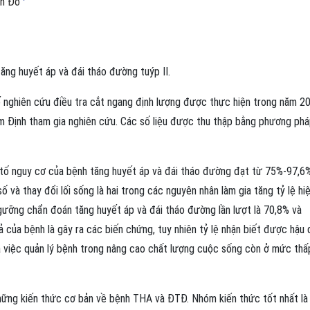
nh Đỗ
ăng huyết áp và đái tháo đường tuýp II.
 nghiên cứu điều tra cắt ngang định lượng được thực hiện trong năm 2
m Định tham gia nghiên cứu. Các số liệu được thu thập bằng phương ph
 tố nguy cơ của bệnh tăng huyết áp và đái tháo đường đạt từ 75%-97,6
 và thay đổi lối sống là hai trong các nguyên nhân làm gia tăng tỷ lệ hi
gưỡng chẩn đoán tăng huyết áp và đái tháo đường lần lượt là 70,8% và
của bệnh là gây ra các biến chứng, tuy nhiên tỷ lệ nhận biết được hậu 
ủa việc quản lý bệnh trong nâng cao chất lượng cuộc sống còn ở mức thấ
hững kiến thức cơ bản về bệnh THA và ĐTĐ. Nhóm kiến thức tốt nhất là 