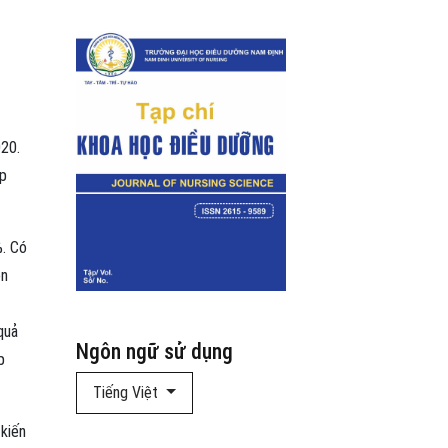
020.
áp
%. Có
ện
quả
Ngôn ngữ sử dụng
p
Tiếng Việt
kiến