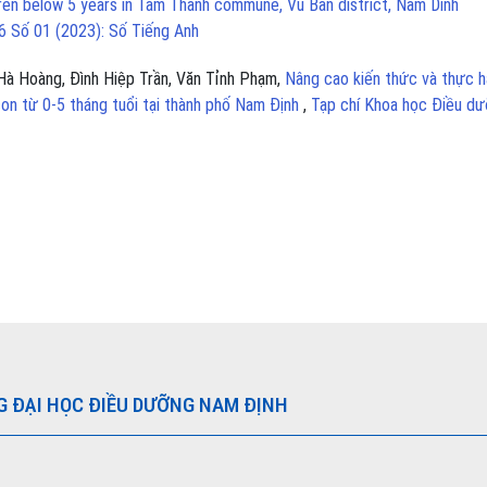
dren below 5 years in Tam Thanh commune, Vu Ban district, Nam Dinh
6 Số 01 (2023): Số Tiếng Anh
 Hà Hoàng, Đình Hiệp Trần, Văn Tỉnh Phạm,
Nâng cao kiến thức và thực 
on từ 0-5 tháng tuổi tại thành phố Nam Định
,
Tạp chí Khoa học Điều dư
G ĐẠI HỌC ĐIỀU DƯỠNG NAM ĐỊNH