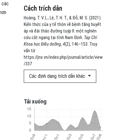
c các
Cách trích dẫn
 hơn
Hoàng, T. V. L., Lê, T. H. T., & Đỗ, M. S. (2021).
Kiến thức của y tế thôn về bệnh tăng huyết
áp và đái tháo đường tuýp II: một nghiên
cứu cắt ngang tại tỉnh Nam Định.
Tạp Chí
Khoa học Điều dưỡng
,
4
(2), 146–153. Truy
vấn từ
https://jns.vn/index.php/journal/article/view
/337
Các định dạng trích dẫn khác
Tải xuống