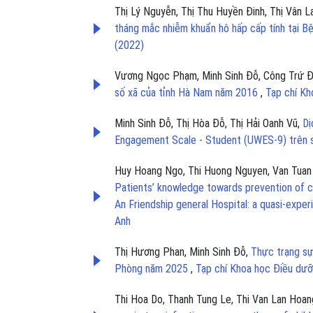
Thị Lý Nguyễn, Thị Thu Huyền Đinh, Thị Vân 
tháng mắc nhiễm khuẩn hô hấp cấp tính tại 
(2022)
Vương Ngọc Phạm, Minh Sinh Đỗ, Công Trứ Đ
số xã của tỉnh Hà Nam năm 2016
,
Tạp chí Kh
Minh Sinh Đỗ, Thị Hòa Đỗ, Thị Hải Oanh Vũ,
Dị
Engagement Scale - Student (UWES-9) trên 
Huy Hoang Ngo, Thi Huong Nguyen, Van Tuan 
Patients’ knowledge towards prevention of c
An Friendship general Hospital: a quasi-expe
Anh
Thị Hương Phan, Minh Sinh Đỗ,
Thực trạng sự 
Phòng năm 2025
,
Tạp chí Khoa học Điều dưỡ
Thi Hoa Do, Thanh Tung Le, Thi Van Lan Hoan