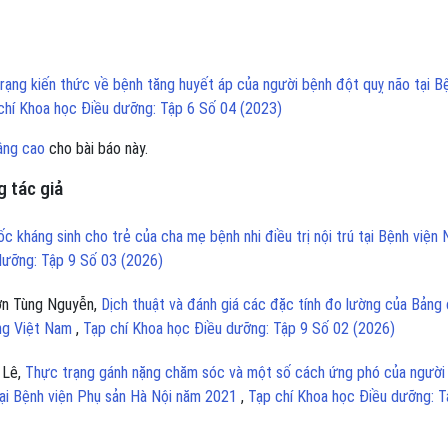
rạng kiến thức về bệnh tăng huyết áp của người bệnh đột quỵ não tại B
chí Khoa học Điều dưỡng: Tập 6 Số 04 (2023)
âng cao
cho bài báo này.
 tác giả
c kháng sinh cho trẻ của cha mẹ bệnh nhi điều trị nội trú tại Bệnh viện 
dưỡng: Tập 9 Số 03 (2026)
Sơn Tùng Nguyễn,
Dịch thuật và đánh giá các đặc tính đo lường của Bảng
ỡng Việt Nam
,
Tạp chí Khoa học Điều dưỡng: Tập 9 Số 02 (2026)
 Lê,
Thực trạng gánh nặng chăm sóc và một số cách ứng phó của người
tại Bệnh viện Phụ sản Hà Nội năm 2021
,
Tạp chí Khoa học Điều dưỡng: T