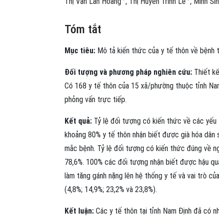
Thị Vân Lan Hoàng
Thị Huyền Trinh Lê
Minh Si
Tóm tắt
Mục tiêu:
Mô tả kiến thức của y tế thôn về bệnh t
Đối tượng và phương pháp nghiên cứu:
Thiết kế
Có 168 y tế thôn của 15 xã/phường thuộc tỉnh Na
phỏng vấn trực tiếp.
Kết quả:
Tỷ lệ đối tượng có kiến thức về các yếu
khoảng 80% y tế thôn nhận biết được già hóa dân số
mắc bệnh. Tỷ lệ đối tượng có kiến thức đúng về n
78,6%. 100% các đối tượng nhận biết được hậu quả 
làm tăng gánh nặng lên hệ thống y tế và vai trò c
(4,8%; 14,9%; 23,2% và 23,8%).
Kết luận:
Các y tế thôn tại tỉnh Nam Định đã có n