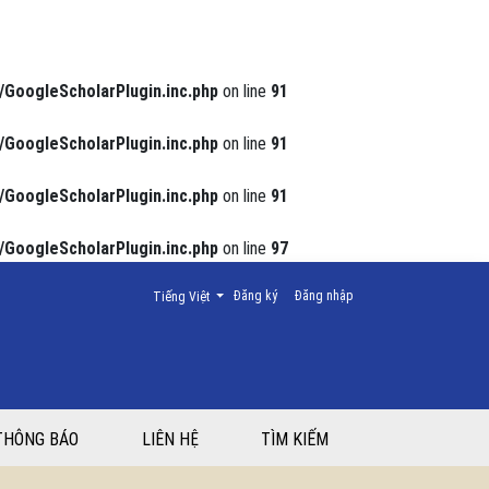
/GoogleScholarPlugin.inc.php
on line
91
/GoogleScholarPlugin.inc.php
on line
91
/GoogleScholarPlugin.inc.php
on line
91
/GoogleScholarPlugin.inc.php
on line
97
Thay đổi ngôn ngữ. Ngôn ngữ hiện tại là:
Đăng ký
Đăng nhập
Tiếng Việt
THÔNG BÁO
LIÊN HỆ
TÌM KIẾM