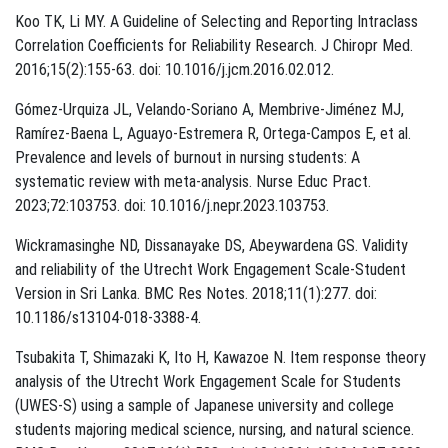
Koo TK, Li MY. A Guideline of Selecting and Reporting Intraclass
Correlation Coefficients for Reliability Research. J Chiropr Med.
2016;15(2):155-63. doi: 10.1016/j.jcm.2016.02.012.
Gómez-Urquiza JL, Velando-Soriano A, Membrive-Jiménez MJ,
Ramírez-Baena L, Aguayo-Estremera R, Ortega-Campos E, et al.
Prevalence and levels of burnout in nursing students: A
systematic review with meta-analysis. Nurse Educ Pract.
2023;72:103753. doi: 10.1016/j.nepr.2023.103753.
Wickramasinghe ND, Dissanayake DS, Abeywardena GS. Validity
and reliability of the Utrecht Work Engagement Scale-Student
Version in Sri Lanka. BMC Res Notes. 2018;11(1):277. doi:
10.1186/s13104-018-3388-4.
Tsubakita T, Shimazaki K, Ito H, Kawazoe N. Item response theory
analysis of the Utrecht Work Engagement Scale for Students
(UWES-S) using a sample of Japanese university and college
students majoring medical science, nursing, and natural science.