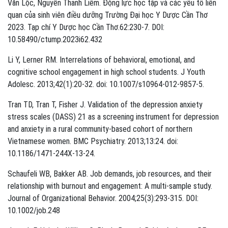
Văn Lộc, Nguyễn Thanh Liêm. Động lực học tập và các yếu tố liên
quan của sinh viên điều dưỡng Trường Đại học Y Dược Cần Thơ
2023. Tạp chí Y Dược học Cần Thơ.62:230-7. DOI:
10.58490/ctump.2023i62.432
Li Y, Lerner RM. Interrelations of behavioral, emotional, and
cognitive school engagement in high school students. J Youth
Adolesc. 2013;42(1):20-32. doi: 10.1007/s10964-012-9857-5.
Tran TD, Tran T, Fisher J. Validation of the depression anxiety
stress scales (DASS) 21 as a screening instrument for depression
and anxiety in a rural community-based cohort of northern
Vietnamese women. BMC Psychiatry. 2013;13:24. doi:
10.1186/1471-244X-13-24.
Schaufeli WB, Bakker AB. Job demands, job resources, and their
relationship with burnout and engagement: A multi-sample study.
Journal of Organizational Behavior. 2004;25(3):293-315. DOI:
10.1002/job.248