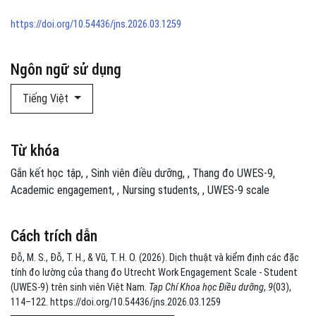
https://doi.org/10.54436/jns.2026.03.1259
Ngôn ngữ sử dụng
Tiếng Việt
Từ khóa
Gắn kết học tập
,
Sinh viên điều dưỡng
,
Thang đo UWES-9
Academic engagement
,
Nursing students
,
UWES-9 scale
Cách trích dẫn
Đỗ, M. S., Đỗ, T. H., & Vũ, T. H. O. (2026). Dịch thuật và kiểm định các đặc
tính đo lường của thang đo Utrecht Work Engagement Scale - Student
(UWES-9) trên sinh viên Việt Nam.
Tạp Chí Khoa học Điều dưỡng
,
9
(03),
114–122. https://doi.org/10.54436/jns.2026.03.1259