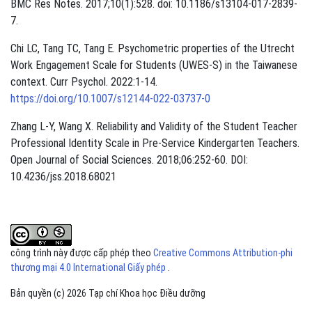
BMC Res Notes. 2017;10(1):528. doi: 10.1186/s13104-017-2839-
7.
Chi LC, Tang TC, Tang E. Psychometric properties of the Utrecht
Work Engagement Scale for Students (UWES-S) in the Taiwanese
context. Curr Psychol. 2022:1-14.
https://doi.org/10.1007/s12144-022-03737-0
Zhang L-Y, Wang X. Reliability and Validity of the Student Teacher
Professional Identity Scale in Pre-Service Kindergarten Teachers.
Open Journal of Social Sciences. 2018;06:252-60. DOI:
10.4236/jss.2018.68021
công trình này được cấp phép theo
Creative Commons Attribution-phi
thương mại 4.0 International Giấy phép
.
Bản quyền (c) 2026 Tạp chí Khoa học Điều dưỡng