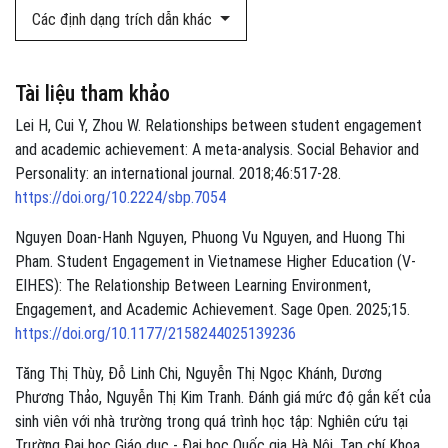
Các định dạng trích dẫn khác
Tài liệu tham khảo
Lei H, Cui Y, Zhou W. Relationships between student engagement
and academic achievement: A meta-analysis. Social Behavior and
Personality: an international journal. 2018;46:517-28.
https://doi.org/10.2224/sbp.7054
Nguyen Doan-Hanh Nguyen, Phuong Vu Nguyen, and Huong Thi
Pham. Student Engagement in Vietnamese Higher Education (V-
EIHES): The Relationship Between Learning Environment,
Engagement, and Academic Achievement. Sage Open. 2025;15.
https://doi.org/10.1177/2158244025139236
Tăng Thị Thùy, Đỗ Linh Chi, Nguyễn Thị Ngọc Khánh, Dương
Phương Thảo, Nguyễn Thị Kim Tranh. Đánh giá mức độ gắn kết của
sinh viên với nhà trường trong quá trình học tập: Nghiên cứu tại
Trường Đại học Giáo dục - Đại học Quốc gia Hà Nội. Tạp chí Khoa