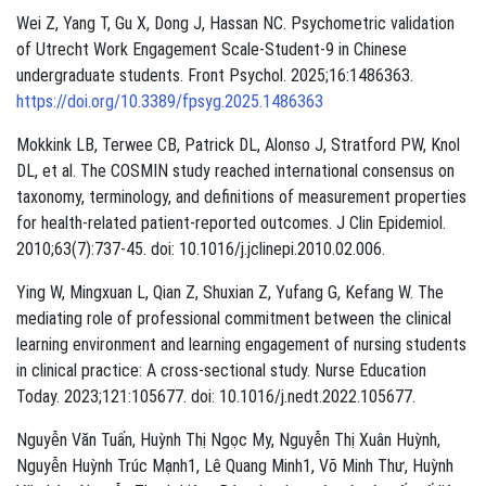
Wei Z, Yang T, Gu X, Dong J, Hassan NC. Psychometric validation
of Utrecht Work Engagement Scale-Student-9 in Chinese
undergraduate students. Front Psychol. 2025;16:1486363.
https://doi.org/10.3389/fpsyg.2025.1486363
Mokkink LB, Terwee CB, Patrick DL, Alonso J, Stratford PW, Knol
DL, et al. The COSMIN study reached international consensus on
taxonomy, terminology, and definitions of measurement properties
for health-related patient-reported outcomes. J Clin Epidemiol.
2010;63(7):737-45. doi: 10.1016/j.jclinepi.2010.02.006.
Ying W, Mingxuan L, Qian Z, Shuxian Z, Yufang G, Kefang W. The
mediating role of professional commitment between the clinical
learning environment and learning engagement of nursing students
in clinical practice: A cross-sectional study. Nurse Education
Today. 2023;121:105677. doi: 10.1016/j.nedt.2022.105677.
Nguyễn Văn Tuấn, Huỳnh Thị Ngọc My, Nguyễn Thị Xuân Huỳnh,
Nguyễn Huỳnh Trúc Mạnh1, Lê Quang Minh1, Võ Minh Thư, Huỳnh