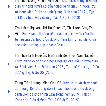
Thị Thu Hương Phạm, Minh Sinh Đỗ,
Thực trạng tuân thủ
điều trị tăng huyết áp của người bệnh điều trị ngoại trú
tại bệnh viện Đa khoa tỉnh Quang Ninh năm 2017.
,
Tạp
chí Khoa học Điều dưỡng: Tập 1 Số 3 (2018)
Thu Hằng Nguyễn, Thị Hải Oanh Vũ, Thị Thơm Chu, Thị
Hiệu Bùi,
Khảo sát rối nhiễu lo âu của sinh viên năm thứ
tư Trường đại học điều dưỡng Nam Định
,
Tạp chí Khoa
học Điều dưỡng: Tập 2 Số 2 (2019)
Thị Thùy Linh Nguyễn, Minh Sinh Đỗ, Thúy Nga Nguyễn,
Thực trạng căng thẳng nghề nghiệp của điều dưỡng viên
tại Bệnh viện Bưu Điện năm 2023
,
Tạp chí Khoa học Điều
dưỡng: Tập 6 Số 06 (2023)
Trung Tiến Hoàng, Minh Sinh Đỗ,
Kiến thức và thực hành
dự phòng tổn thương do vật sắc nhọn của điều dưỡng
bệnh viện đa khoa tỉnh Lâm Đồng năm 2019
,
Tạp chí
Khoa học Điều dưỡng: Tập 2 Số 3(2) (2019)