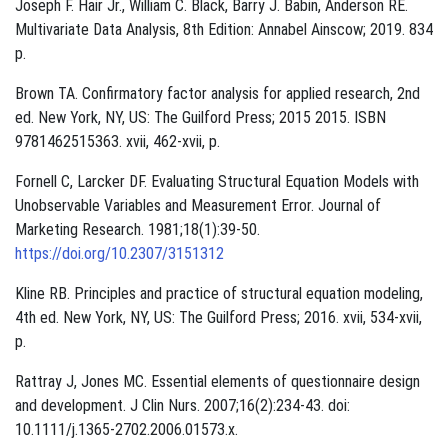
Joseph F. Hair Jr., William C. Black, Barry J. Babin, Anderson RE.
Multivariate Data Analysis, 8th Edition: Annabel Ainscow; 2019. 834
p.
Brown TA. Confirmatory factor analysis for applied research, 2nd
ed. New York, NY, US: The Guilford Press; 2015 2015. ISBN
9781462515363. xvii, 462-xvii, p.
Fornell C, Larcker DF. Evaluating Structural Equation Models with
Unobservable Variables and Measurement Error. Journal of
Marketing Research. 1981;18(1):39-50.
https://doi.org/10.2307/3151312
Kline RB. Principles and practice of structural equation modeling,
4th ed. New York, NY, US: The Guilford Press; 2016. xvii, 534-xvii,
p.
Rattray J, Jones MC. Essential elements of questionnaire design
and development. J Clin Nurs. 2007;16(2):234-43. doi:
10.1111/j.1365-2702.2006.01573.x.