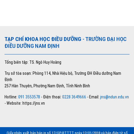
TẠP CHÍ KHOA HỌC ĐIỀU DƯỠNG
- TRƯỜNG ĐẠI HỌC
ĐIỀU DƯỠNG NAM ĐỊNH
Tổng biên tập: TS. Ngô Huy Hoàng
Trụ sở tòa soạn: Phòng 114, Nhà Hiệu bộ, Trường ĐH Điều dưỡng Nam
Định
257 Hàn Thuyên, Phường Nam Định, Tỉnh Ninh Bình
Hotline:
091 3553578
- Điện thoại:
0228 3649666
- Email:
jns@ndun.edu.vn
- Website: https://jns.vn
Giấy phép xuất bản bản in số 17/GP-BTTTT ngày 12/01/2018 và bản điện tử số