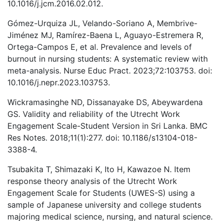
10.1016/j.jcm.2016.02.012.
Gómez-Urquiza JL, Velando-Soriano A, Membrive-
Jiménez MJ, Ramírez-Baena L, Aguayo-Estremera R,
Ortega-Campos E, et al. Prevalence and levels of
burnout in nursing students: A systematic review with
meta-analysis. Nurse Educ Pract. 2023;72:103753. doi:
10.1016/j.nepr.2023.103753.
Wickramasinghe ND, Dissanayake DS, Abeywardena
GS. Validity and reliability of the Utrecht Work
Engagement Scale-Student Version in Sri Lanka. BMC
Res Notes. 2018;11(1):277. doi: 10.1186/s13104-018-
3388-4.
Tsubakita T, Shimazaki K, Ito H, Kawazoe N. Item
response theory analysis of the Utrecht Work
Engagement Scale for Students (UWES-S) using a
sample of Japanese university and college students
majoring medical science, nursing, and natural science.