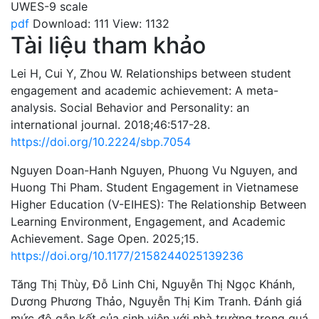
UWES-9 scale
pdf
Download: 111
View: 1132
Tài liệu tham khảo
Lei H, Cui Y, Zhou W. Relationships between student
engagement and academic achievement: A meta-
analysis. Social Behavior and Personality: an
international journal. 2018;46:517-28.
https://doi.org/10.2224/sbp.7054
Nguyen Doan-Hanh Nguyen, Phuong Vu Nguyen, and
Huong Thi Pham. Student Engagement in Vietnamese
Higher Education (V-EIHES): The Relationship Between
Learning Environment, Engagement, and Academic
Achievement. Sage Open. 2025;15.
https://doi.org/10.1177/2158244025139236
Tăng Thị Thùy, Đỗ Linh Chi, Nguyễn Thị Ngọc Khánh,
Dương Phương Thảo, Nguyễn Thị Kim Tranh. Đánh giá
mức độ gắn kết của sinh viên với nhà trường trong quá