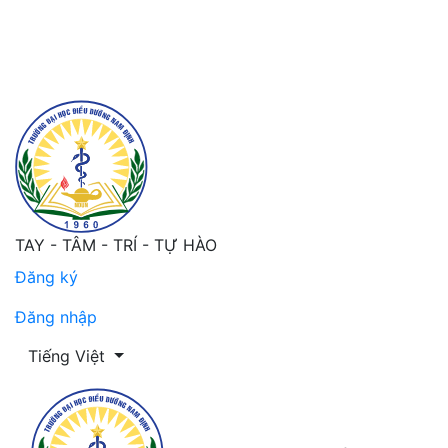
Dịch thuật và kiểm định các đặc tính đo lường của than
TAY - TÂM - TRÍ - TỰ HÀO
Đăng ký
Đăng nhập
Thay đổi ngôn ngữ. Ngôn ngữ hiện tại là:
Tiếng Việt