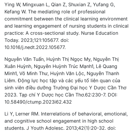
Ying W, Mingxuan L, Qian Z, Shuxian Z, Yufang G,
Kefang W. The mediating role of professional
commitment between the clinical learning environment
and learning engagement of nursing students in clinical
practice: A cross-sectional study. Nurse Education
Today. 2023;121:105677. doi:
10.1016/j.nedt.2022.105677.
Nguyễn Văn Tuấn, Huỳnh Thị Ngọc My, Nguyễn Thị
Xuân Huỳnh, Nguyễn Huỳnh Trúc Mạnh1, Lê Quang
Minh1, Võ Minh Thư, Huỳnh Văn Lộc, Nguyễn Thanh
Liêm. Động lực học tập và các yếu tố liên quan của
sinh viên điều dưỡng Trường Đại học Y Dược Cần Thơ
2023. Tạp chí Y Dược học Cần Thơ.62:230-7. DOI:
10.58490/ctump.2023i62.432
Li Y, Lerner RM. Interrelations of behavioral, emotional,
and cognitive school engagement in high school
students. J Youth Adolesc. 2013;42(1):20-32. doi: