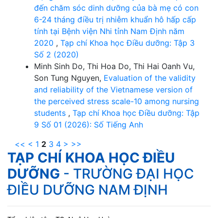
đến chăm sóc dinh dưỡng của bà mẹ có con
6-24 tháng điều trị nhiễm khuẩn hô hấp cấp
tính tại Bệnh viện Nhi tỉnh Nam Định năm
2020
,
Tạp chí Khoa học Điều dưỡng: Tập 3
Số 2 (2020)
Minh Sinh Do, Thi Hoa Do, Thi Hai Oanh Vu,
Son Tung Nguyen,
Evaluation of the validity
and reliability of the Vietnamese version of
the perceived stress scale-10 among nursing
students
,
Tạp chí Khoa học Điều dưỡng: Tập
9 Số 01 (2026): Số Tiếng Anh
<<
<
1
2
3
4
>
>>
TẠP CHÍ KHOA HỌC ĐIỀU
DƯỠNG
- TRƯỜNG ĐẠI HỌC
ĐIỀU DƯỠNG NAM ĐỊNH