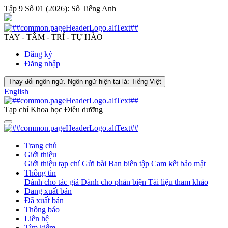
Tập 9 Số 01 (2026): Số Tiếng Anh
TAY - TÂM - TRÍ - TỰ HÀO
Đăng ký
Đăng nhập
Thay đổi ngôn ngữ. Ngôn ngữ hiện tại là:
Tiếng Việt
English
Tạp chí Khoa học Điều dưỡng
Trang chủ
Giới thiệu
Giới thiệu tạp chí
Gửi bài
Ban biên tập
Cam kết bảo mật
Thông tin
Dành cho tác giả
Dành cho phản biện
Tài liệu tham khảo
Đang xuất bản
Đã xuất bản
Thông báo
Liên hệ
Tìm kiếm