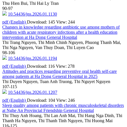
Thu Hien Bui, Thi Hai Ly Tran
90-97
10.54436/jns.2026.01.1130
pdf (English)
Download: 145
View: 244
Changes in knowledge regarding antibiotic use among mothers of
children with acute respiratory infections after a health education
intervention at Ha Dong General Hospital
Thi Trang Nguyen, Thi Minh Chinh Nguyen, Phuong Thanh Mai,
Thi Nga Nguyen, Van Thuy Doan, Thi Luyen Cao
98-106
10.54436/jns.2026.01.1194
pdf (English)
Download: 116
View: 278
Attitudes and practices regarding preventive oral health self-care
among patients at Ha Dong General Hospital in 2025
Thi Duyen Nguyen, Tuan Anh Truong, Thi Nguyet Nguyen
107-115
10.54436/jns.2026.01.1207
pdf (English)
Download: 104
View: 246
Sleep quality among patients with chronic musculoskeletal disorders
at Nghe An Provincial Friendship General Hospital
Thi Thuy Anh Hoang, Thi Lan Anh Mai, Thi Hang Nga Dinh, Thi
Thanh Ha Nguyen, Thi Thanh Tinh Nguyen, Thi Huong Mai
116-125