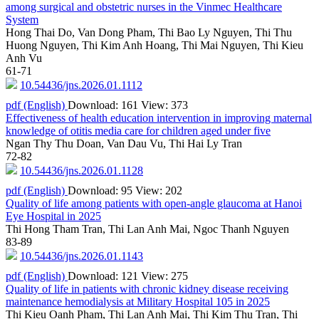
among surgical and obstetric nurses in the Vinmec Healthcare
System
Hong Thai Do, Van Dong Pham, Thi Bao Ly Nguyen, Thi Thu
Huong Nguyen, Thi Kim Anh Hoang, Thi Mai Nguyen, Thi Kieu
Anh Vu
61-71
10.54436/jns.2026.01.1112
pdf (English)
Download: 161
View: 373
Effectiveness of health education intervention in improving maternal
knowledge of otitis media care for children aged under five
Ngan Thy Thu Doan, Van Dau Vu, Thi Hai Ly Tran
72-82
10.54436/jns.2026.01.1128
pdf (English)
Download: 95
View: 202
Quality of life among patients with open-angle glaucoma at Hanoi
Eye Hospital in 2025
Thi Hong Tham Tran, Thi Lan Anh Mai, Ngoc Thanh Nguyen
83-89
10.54436/jns.2026.01.1143
pdf (English)
Download: 121
View: 275
Quality of life in patients with chronic kidney disease receiving
maintenance hemodialysis at Military Hospital 105 in 2025
Thi Kieu Oanh Pham, Thi Lan Anh Mai, Thi Kim Thu Tran, Thi