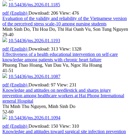
10.54436/jns.2026.01.1185
pdf (English)
Download: 206
View: 476
Evaluation of the validity and reliability of the Vietnamese version
of the perceived stress scale-10 among nursing students
Minh Sinh Do, Thi Hoa Do, Thi Hai Oanh Vu, Son Tung Nguyen
29-40
10.54436/jns.2026.01.1193
pdf (English)
Download: 313
View: 1328
Effectiveness of a health educational intervention on self-care
knowledge among patients with chronic heart failure
Phuong Thao Hoang, Van Dau Vu, Ngoc Ha Hoang
41-51
10.54436/jns.2026.01.1087
pdf (English)
Download: 97
View: 231
Knowledge and attitudes on needlestick and sharps injury
prevention among healthcare workers at Hai Phong International
general Hospital
Thi Minh Thu Nguyen, Minh Sinh Do
52-60
10.54436/jns.2026.01.1094
pdf (English)
Download: 150
View: 310
Knowledge and attitudes toward surgical site infection prevention