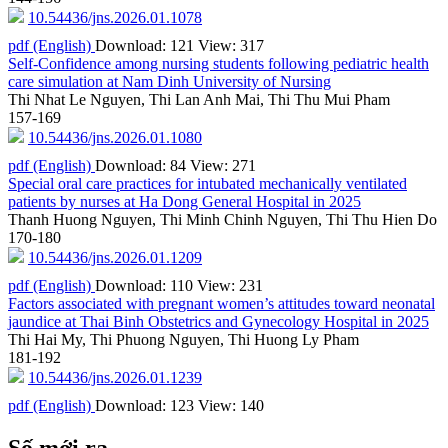
10.54436/jns.2026.01.1078
pdf (English)
Download: 121
View: 317
Self-Confidence among nursing students following pediatric health
care simulation at Nam Dinh University of Nursing
Thi Nhat Le Nguyen, Thi Lan Anh Mai, Thi Thu Mui Pham
157-169
10.54436/jns.2026.01.1080
pdf (English)
Download: 84
View: 271
Special oral care practices for intubated mechanically ventilated
patients by nurses at Ha Dong General Hospital in 2025
Thanh Huong Nguyen, Thi Minh Chinh Nguyen, Thi Thu Hien Do
170-180
10.54436/jns.2026.01.1209
pdf (English)
Download: 110
View: 231
Factors associated with pregnant women’s attitudes toward neonatal
jaundice at Thai Binh Obstetrics and Gynecology Hospital in 2025
Thi Hai My, Thi Phuong Nguyen, Thi Huong Ly Pham
181-192
10.54436/jns.2026.01.1239
pdf (English)
Download: 123
View: 140
Số mới ra