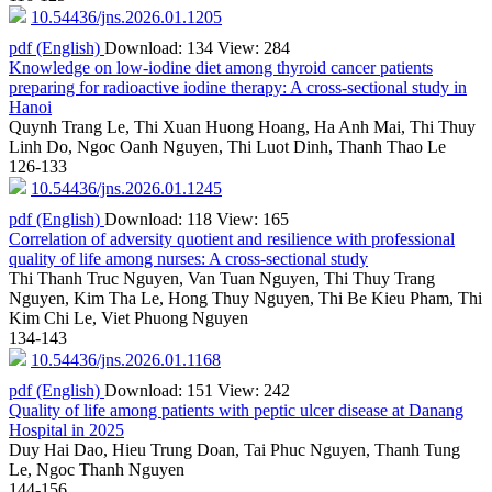
10.54436/jns.2026.01.1205
pdf (English)
Download: 134
View: 284
Knowledge on low-iodine diet among thyroid cancer patients
preparing for radioactive iodine therapy: A cross-sectional study in
Hanoi
Quynh Trang Le, Thi Xuan Huong Hoang, Ha Anh Mai, Thi Thuy
Linh Do, Ngoc Oanh Nguyen, Thi Luot Dinh, Thanh Thao Le
126-133
10.54436/jns.2026.01.1245
pdf (English)
Download: 118
View: 165
Correlation of adversity quotient and resilience with professional
quality of life among nurses: A cross-sectional study
Thi Thanh Truc Nguyen, Van Tuan Nguyen, Thi Thuy Trang
Nguyen, Kim Tha Le, Hong Thuy Nguyen, Thi Be Kieu Pham, Thi
Kim Chi Le, Viet Phuong Nguyen
134-143
10.54436/jns.2026.01.1168
pdf (English)
Download: 151
View: 242
Quality of life among patients with peptic ulcer disease at Danang
Hospital in 2025
Duy Hai Dao, Hieu Trung Doan, Tai Phuc Nguyen, Thanh Tung
Le, Ngoc Thanh Nguyen
144-156