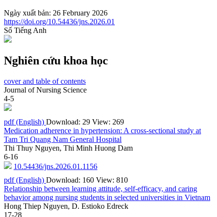
Ngày xuất bản: 26 February 2026
https://doi.org/10.54436/jns.2026.01
Số Tiếng Anh
Nghiên cứu khoa học
cover and table of contents
Journal of Nursing Science
4-5
pdf (English)
Download: 29
View: 269
Medication adherence in hypertension: A cross-sectional study at
Tam Tri Quang Nam General Hospital
Thi Thuy Nguyen, Thi Minh Huong Dam
6-16
10.54436/jns.2026.01.1156
pdf (English)
Download: 160
View: 810
Relationship between learning attitude, self-efficacy, and caring
behavior among nursing students in selected universities in Vietnam
Hong Thiep Nguyen, D. Estioko Edreck
17-28