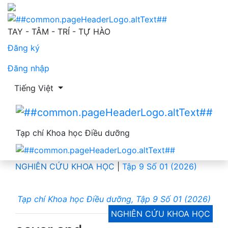
cover and table of contents
TAY - TÂM - TRÍ - TỰ HÀO
Đăng ký
Đăng nhập
Thay đổi ngôn ngữ. Ngôn ngữ hiện tại là:
Tiếng Việt
Tạp chí Khoa học Điều dưỡng
NGHIÊN CỨU KHOA HỌC
|
Tập 9 Số 01 (2026)
Tạp chí Khoa học Điều dưỡng, Tập 9 Số 01 (2026)
NGHIÊN CỨU KHOA HỌC