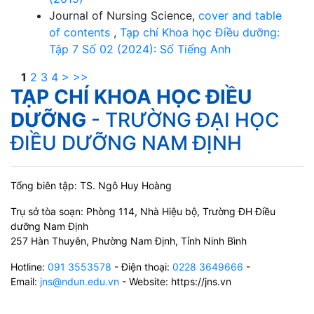
Journal of Nursing Science,
cover and table
of contents
,
Tạp chí Khoa học Điều dưỡng:
Tập 7 Số 02 (2024): Số Tiếng Anh
1
2
3
4
>
>>
TẠP CHÍ KHOA HỌC ĐIỀU
DƯỠNG
- TRƯỜNG ĐẠI HỌC
ĐIỀU DƯỠNG NAM ĐỊNH
Tổng biên tập: TS. Ngô Huy Hoàng
Trụ sở tòa soạn: Phòng 114, Nhà Hiệu bộ, Trường ĐH Điều
dưỡng Nam Định
257 Hàn Thuyên, Phường Nam Định, Tỉnh Ninh Bình
Hotline:
091 3553578
- Điện thoại:
0228 3649666
-
Email:
jns@ndun.edu.vn
- Website: https://jns.vn