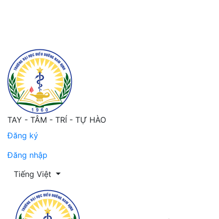
cover and table of contents
TAY - TÂM - TRÍ - TỰ HÀO
Đăng ký
Đăng nhập
Thay đổi ngôn ngữ. Ngôn ngữ hiện tại là:
Tiếng Việt