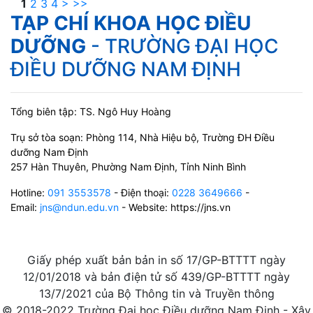
1
2
3
4
>
>>
TẠP CHÍ KHOA HỌC ĐIỀU
DƯỠNG
- TRƯỜNG ĐẠI HỌC
ĐIỀU DƯỠNG NAM ĐỊNH
Tổng biên tập: TS. Ngô Huy Hoàng
Trụ sở tòa soạn: Phòng 114, Nhà Hiệu bộ, Trường ĐH Điều
dưỡng Nam Định
257 Hàn Thuyên, Phường Nam Định, Tỉnh Ninh Bình
Hotline:
091 3553578
- Điện thoại:
0228 3649666
-
Email:
jns@ndun.edu.vn
- Website: https://jns.vn
Giấy phép xuất bản bản in số 17/GP-BTTTT ngày
12/01/2018 và bản điện tử số 439/GP-BTTTT ngày
13/7/2021 của Bộ Thông tin và Truyền thông
© 2018-2022 Trường Đại học Điều dưỡng Nam Định - Xây