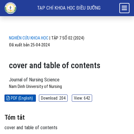
cover and table of contents
TẠP CHÍ KHOA HỌC ĐIỀU DƯỠNG
NGHIÊN CỨU KHOA HỌC
|
TẬP 7 SỐ 02 (2024)
Đã xuất bản 25-04-2024
cover and table of contents
Journal of Nursing Science
Nam Dinh University of Nursing
PDF (English)
Download: 204
View: 642
Tóm tắt
cover and table of contents