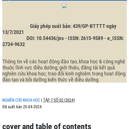
ngữ.
Ngôn
ngữ
hiện
tại
là:
Giấy phép xuất bản: 439/GP-BTTTT ngày
13/7/2021
DOI: 10.54436/jns - ISSN: 2615-9589 - e_ISSN:
2734-9632
Thông tin về các hoạt động đào tạo, khoa học & công nghệ
thuộc lĩnh vực điều dưỡng; giới thiệu, đăng tải kết quả
nghiên cứu khoa học; trao đổi kinh nghiệm trong hoạt động
đào tạo và bồi dưỡng kiến thức về điều dưỡng.
NGHIÊN CỨU KHOA HỌC
|
TẬP 7 SỐ 02 (2024)
Đã xuất bản 25-04-2024
cover and table of contents