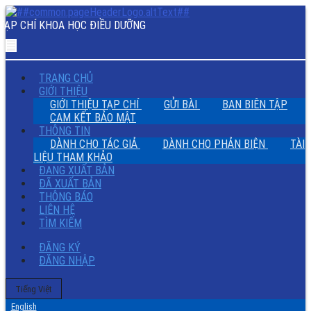
cover
and
TẠP CHÍ KHOA HỌC ĐIỀU DƯỠNG
table
of
contents
TRANG CHỦ
GIỚI THIỆU
GIỚI THIỆU TẠP CHÍ
GỬI BÀI
BAN BIÊN TẬP
CAM KẾT BẢO MẬT
THÔNG TIN
DÀNH CHO TÁC GIẢ
DÀNH CHO PHẢN BIỆN
TÀI
LIỆU THAM KHẢO
ĐANG XUẤT BẢN
ĐÃ XUẤT BẢN
THÔNG BÁO
LIÊN HỆ
TÌM KIẾM
ĐĂNG KÝ
ĐĂNG NHẬP
Thay
Tiếng Việt
đổi
English
ngôn