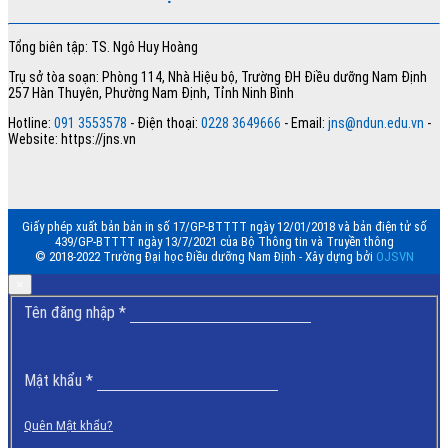
Tổng biên tập: TS. Ngô Huy Hoàng
Trụ sở tòa soạn: Phòng 114, Nhà Hiệu bộ, Trường ĐH Điều dưỡng Nam Định
257 Hàn Thuyên, Phường Nam Định, Tỉnh Ninh Bình
Hotline:
091 3553578
- Điện thoại:
0228 3649666
- Email:
jns@ndun.edu.vn
-
Website: https://jns.vn
Giấy phép xuất bản bản in số 17/GP-BTTTT ngày 12/01/2018 và bản điện tử số
439/GP-BTTTT ngày 13/7/2021 của Bộ Thông tin và Truyền thông
© 2018-2022 Trường Đại học Điều dưỡng Nam Định - Xây dựng bởi
OJSVN
×
Bắt
Tên đăng nhập
*
buộc
Bắt
Mật khẩu
*
buộc
Quên Mật khẩu?