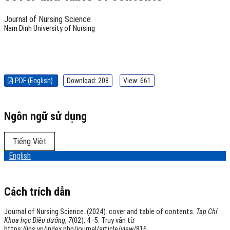
Journal of Nursing Science
Nam Dinh University of Nursing
PDF (English)
Download: 208
View: 661
Ngôn ngữ sử dụng
Tiếng Việt
English
Cách trích dẫn
Journal of Nursing Science. (2024). cover and table of contents.
Tạp Chí
Khoa học Điều dưỡng
,
7
(02), 4–5. Truy vấn từ
https://jns.vn/index.php/journal/article/view/816