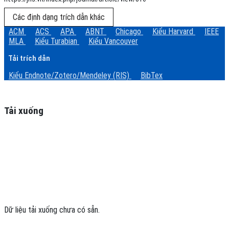
Các định dạng trích dẫn khác
ACM
ACS
APA
ABNT
Chicago
Kiểu Harvard
IEEE
MLA
Kiểu Turabian
Kiểu Vancouver
Tải trích dẫn
Kiểu Endnote/Zotero/Mendeley (RIS)
BibTex
Tải xuống
Dữ liệu tải xuống chưa có sẵn.