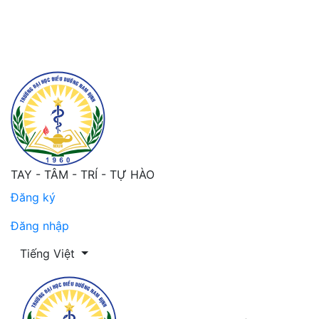
Bìa và mục lục
TAY - TÂM - TRÍ - TỰ HÀO
Đăng ký
Đăng nhập
Thay đổi ngôn ngữ. Ngôn ngữ hiện tại là:
Tiếng Việt