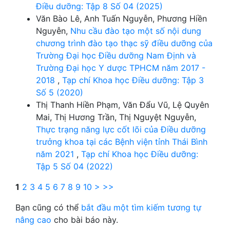
Điều dưỡng: Tập 8 Số 04 (2025)
Văn Bào Lê, Anh Tuấn Nguyễn, Phương Hiền
Nguyễn,
Nhu cầu đào tạo một số nội dung
chương trình đào tạo thạc sỹ điều dưỡng của
Trường Đại học Điều dưỡng Nam Định và
Trường Đại học Y dược TPHCM năm 2017 -
2018
,
Tạp chí Khoa học Điều dưỡng: Tập 3
Số 5 (2020)
Thị Thanh Hiền Phạm, Văn Đẩu Vũ, Lệ Quyên
Mai, Thị Hương Trần, Thị Nguyệt Nguyễn,
Thực trạng năng lực cốt lõi của Điều dưỡng
trưởng khoa tại các Bệnh viện tỉnh Thái Bình
năm 2021
,
Tạp chí Khoa học Điều dưỡng:
Tập 5 Số 04 (2022)
1
2
3
4
5
6
7
8
9
10
>
>>
Bạn cũng có thể
bắt đầu một tìm kiếm tương tự
nâng cao
cho bài báo này.