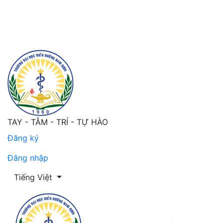
Mục lục
TAY - TÂM - TRÍ - TỰ HÀO
Đăng ký
Đăng nhập
Thay đổi ngôn ngữ. Ngôn ngữ hiện tại là:
Tiếng Việt