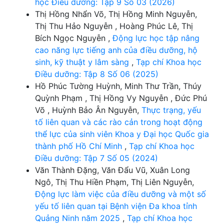
học Điều dưỡng: Tập 9 Số 03 (2026)
Thị Hồng Nhẩn Võ, Thị Hồng Minh Nguyễn,
Thị Thu Hảo Nguyễn , Hoàng Phúc Lê, Thị
Bích Ngọc Nguyễn ,
Động lực học tập nâng
cao năng lực tiếng anh của điều dưỡng, hộ
sinh, kỹ thuật y lâm sàng
,
Tạp chí Khoa học
Điều dưỡng: Tập 8 Số 06 (2025)
Hồ Phúc Tường Huỳnh, Minh Thư Trần, Thúy
Quỳnh Phạm , Thị Hồng Vy Nguyễn , Đức Phú
Võ , Huỳnh Bảo Ân Nguyễn,
Thực trạng, yếu
tố liên quan và các rào cản trong hoạt động
thể lực của sinh viên Khoa y Đại học Quốc gia
thành phố Hồ Chí Minh
,
Tạp chí Khoa học
Điều dưỡng: Tập 7 Số 05 (2024)
Văn Thành Đặng, Văn Đẩu Vũ, Xuân Long
Ngô, Thị Thu Hiền Phạm, Thị Liên Nguyễn,
Động lực làm việc của điều dưỡng và một số
yếu tố liên quan tại Bệnh viện Đa khoa tỉnh
Quảng Ninh năm 2025
,
Tạp chí Khoa học