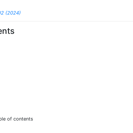
02 (2024)
ents
ble of contents