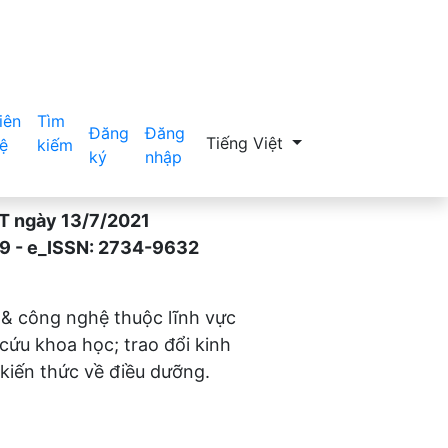
iên
Tìm
Đăng
Đăng
Thay đổi ngôn ngữ. Ngôn ngữ hiệ
Tiếng Việt
ệ
kiếm
ký
nhập
gày 13/7/2021
- e_ISSN: 2734-9632
 & công nghệ thuộc lĩnh vực
 cứu khoa học; trao đổi kinh
kiến thức về điều dưỡng.