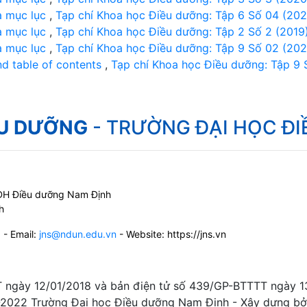
à mục lục
,
Tạp chí Khoa học Điều dưỡng: Tập 6 Số 04 (202
à mục lục
,
Tạp chí Khoa học Điều dưỡng: Tập 2 Số 2 (2019
à mục lục
,
Tạp chí Khoa học Điều dưỡng: Tập 9 Số 02 (202
nd table of contents
,
Tạp chí Khoa học Điều dưỡng: Tập 9 
ỀU DƯỠNG
- TRƯỜNG ĐẠI HỌC Đ
g ĐH Điều dưỡng Nam Định
h
6
- Email:
jns@ndun.edu.vn
- Website: https://jns.vn
T ngày 12/01/2018 và bản điện tử số 439/GP-BTTTT ngày 13
2022 Trường Đại học Điều dưỡng Nam Định - Xây dựng b