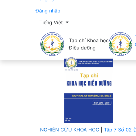
Đăng nhập
Thay đổi ngôn ngữ. Ngôn ngữ hiện tại là:
Tiếng Việt
Tạp chí Khoa học
Điều dưỡng
NGHIÊN CỨU KHOA HỌC
|
Tập 7 Số 02 