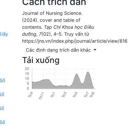
Cách trích dẫn
Journal of Nursing Science.
(2024). cover and table of
contents.
Tạp Chí Khoa học Điều
Giấy
dưỡng
,
7
(02), 4–5. Truy vấn từ
https://jns.vn/index.php/journal/article/view/816
Các định dạng trích dẫn khác
Tải xuống
 Số
Số
Số
 Số