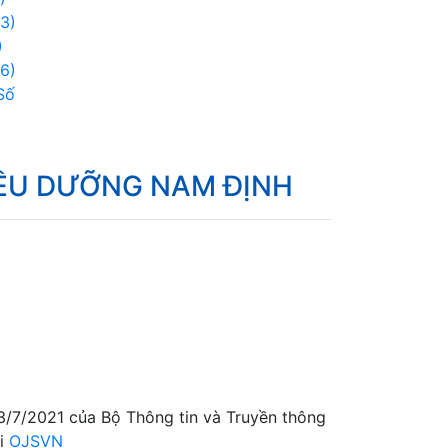
3)
)
6)
Số
IỀU DƯỠNG NAM ĐỊNH
/7/2021 của Bộ Thông tin và Truyền thông
ởi
OJSVN