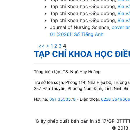
Tạp chí Khoa học Điều dưỡng,
Bìa v
Tạp chí Khoa học Điều dưỡng,
Bìa v
Tạp chí Khoa học Điều dưỡng,
Bìa v
Journal of Nursing Science,
cover a
01 (2026): Số Tiếng Anh
<<
<
1
2
3
4
TẠP CHÍ KHOA HỌC ĐI
Tổng biên tập: TS. Ngô Huy Hoàng
Trụ sở tòa soạn: Phòng 114, Nhà Hiệu bộ, Trườn
257 Hàn Thuyên, Phường Nam Định, Tỉnh Ninh Bìn
Hotline:
091 3553578
- Điện thoại:
0228 364966
Giấy phép xuất bản bản in số 17/GP-BTTT
© 2018-