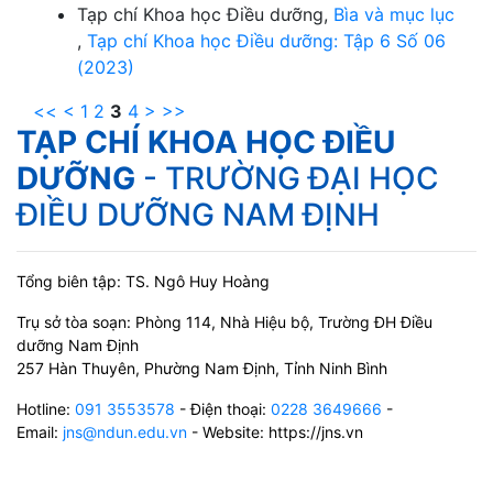
Tạp chí Khoa học Điều dưỡng,
Bìa và mục lục
,
Tạp chí Khoa học Điều dưỡng: Tập 6 Số 06
(2023)
<<
<
1
2
3
4
>
>>
TẠP CHÍ KHOA HỌC ĐIỀU
DƯỠNG
- TRƯỜNG ĐẠI HỌC
ĐIỀU DƯỠNG NAM ĐỊNH
Tổng biên tập: TS. Ngô Huy Hoàng
Trụ sở tòa soạn: Phòng 114, Nhà Hiệu bộ, Trường ĐH Điều
dưỡng Nam Định
257 Hàn Thuyên, Phường Nam Định, Tỉnh Ninh Bình
Hotline:
091 3553578
- Điện thoại:
0228 3649666
-
Email:
jns@ndun.edu.vn
- Website: https://jns.vn