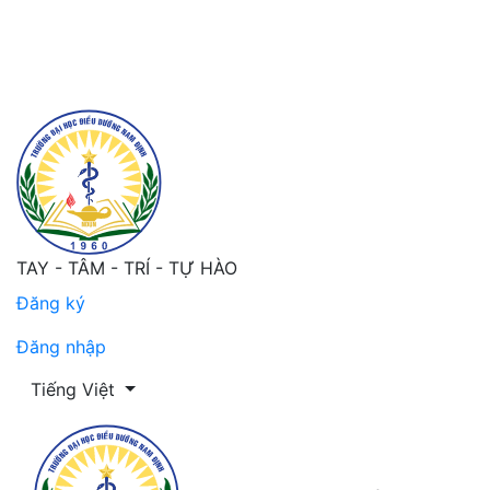
cover and table of contents
TAY - TÂM - TRÍ - TỰ HÀO
Đăng ký
Đăng nhập
Thay đổi ngôn ngữ. Ngôn ngữ hiện tại là:
Tiếng Việt