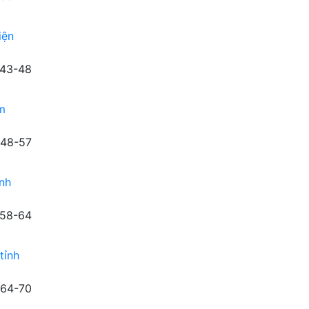
iện
43-48
m
48-57
ệnh
58-64
tỉnh
64-70