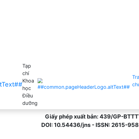
Tạp
chí
Tr
Khoa
ch
học
Điều
dưỡng
Giấy phép xuất bản: 439/GP-BTTTT n
DOI: 10.54436/jns - ISSN: 2615-9589 