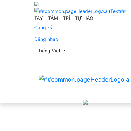
Tập 3 Số 4 (2020)
TAY - TÂM - TRÍ - TỰ HÀO
Đăng ký
Đăng nhập
Thay đổi ngôn ngữ. Ngôn ngữ hiện tại là:
Tiếng Việt