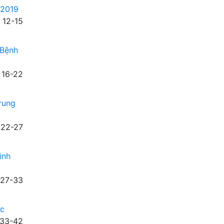
 2019
12-15
 Bệnh
16-22
rung
22-27
ình
27-33
ức
33-42