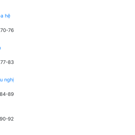
oa hệ
70-76
m
77-83
u nghị
84-89
90-92