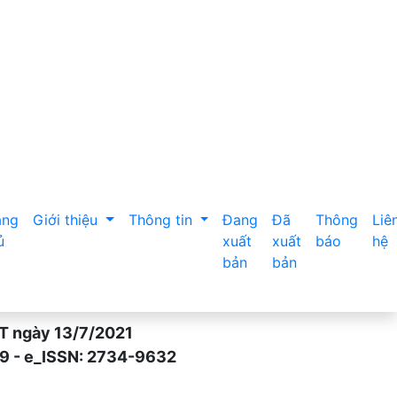
ang
Giới thiệu
Thông tin
Đang
Đã
Thông
Liê
ủ
xuất
xuất
báo
hệ
bản
bản
gày 13/7/2021
- e_ISSN: 2734-9632