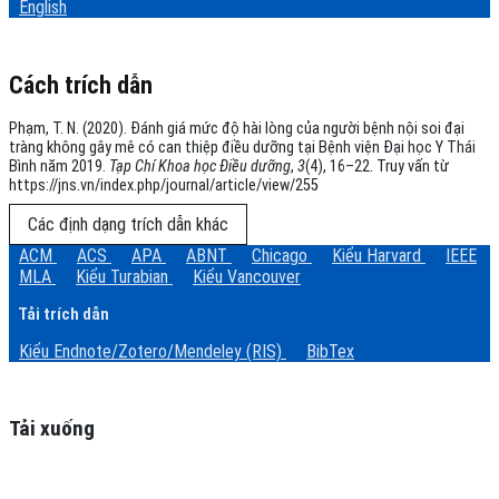
English
Cách trích dẫn
Phạm, T. N. (2020). Đánh giá mức độ hài lòng của người bệnh nội soi đại
tràng không gây mê có can thiệp điều dưỡng tại Bệnh viện Đại học Y Thái
Bình năm 2019.
Tạp Chí Khoa học Điều dưỡng
,
3
(4), 16–22. Truy vấn từ
https://jns.vn/index.php/journal/article/view/255
Các định dạng trích dẫn khác
ACM
ACS
APA
ABNT
Chicago
Kiểu Harvard
IEEE
MLA
Kiểu Turabian
Kiểu Vancouver
Tải trích dẫn
Kiểu Endnote/Zotero/Mendeley (RIS)
BibTex
Tải xuống