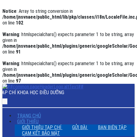
Notice
: Array to string conversion in
/home/jnsvnaee/public_html/lib/pkp/classes/i18n/LocaleFile.inc
on line
102
Warning
: htmlspecialchars() expects parameter 1 to be string, array
given in
/home/jnsvnaee/public_html/plugins/generic/googleScholar/Goo
on line
91
Warning
: htmlspecialchars() expects parameter 1 to be string, array
given in
/home/jnsvnaee/public_html/plugins/generic/googleScholar/Goo
on line
97
Đánh
giá
TẠP CHÍ KHOA HỌC ĐIỀU DƯỠNG
mức
độ
hài
lòng
TRANG CHỦ
của
GIỚI THIỆU
người
GIỚI THIỆU TẠP CHÍ
GỬI BÀI
BAN BIÊN TẬP
bệnh
CAM KẾT BẢO MẬT