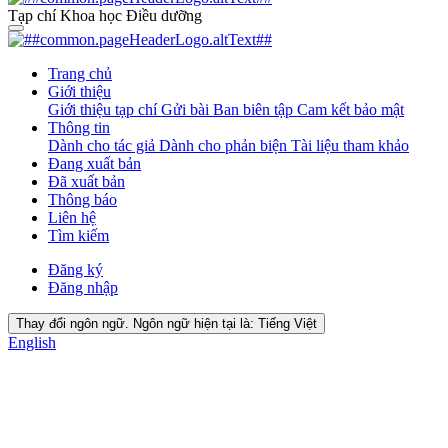
Tạp chí Khoa học Điều dưỡng
Trang chủ
Giới thiệu
Giới thiệu tạp chí
Gửi bài
Ban biên tập
Cam kết bảo mật
Thông tin
Dành cho tác giả
Dành cho phản biện
Tài liệu tham khảo
Đang xuất bản
Đã xuất bản
Thông báo
Liên hệ
Tìm kiếm
Đăng ký
Đăng nhập
Thay đổi ngôn ngữ. Ngôn ngữ hiện tại là:
Tiếng Việt
English