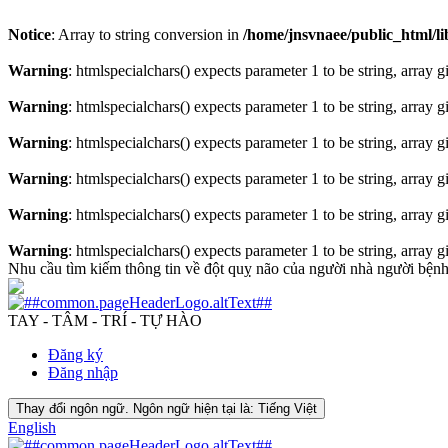
Notice
: Array to string conversion in
/home/jnsvnaee/public_html/lib
Warning
: htmlspecialchars() expects parameter 1 to be string, array 
Warning
: htmlspecialchars() expects parameter 1 to be string, array 
Warning
: htmlspecialchars() expects parameter 1 to be string, array 
Warning
: htmlspecialchars() expects parameter 1 to be string, array 
Warning
: htmlspecialchars() expects parameter 1 to be string, array 
Warning
: htmlspecialchars() expects parameter 1 to be string, array 
Nhu cầu tìm kiếm thông tin về đột quỵ não của người nhà người bệ
TAY - TÂM - TRÍ - TỰ HÀO
Đăng ký
Đăng nhập
Thay đổi ngôn ngữ. Ngôn ngữ hiện tại là:
Tiếng Việt
English