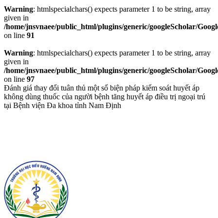
Warning
: htmlspecialchars() expects parameter 1 to be string, array
given in
/home/jnsvnaee/public_html/plugins/generic/googleScholar/Googl
on line
91
Warning
: htmlspecialchars() expects parameter 1 to be string, array
given in
/home/jnsvnaee/public_html/plugins/generic/googleScholar/Googl
on line
97
Đánh giá thay đổi tuân thủ một số biện pháp kiểm soát huyết áp
không dùng thuốc của người bệnh tăng huyết áp điều trị ngoại trú
tại Bệnh viện Đa khoa tỉnh Nam Định