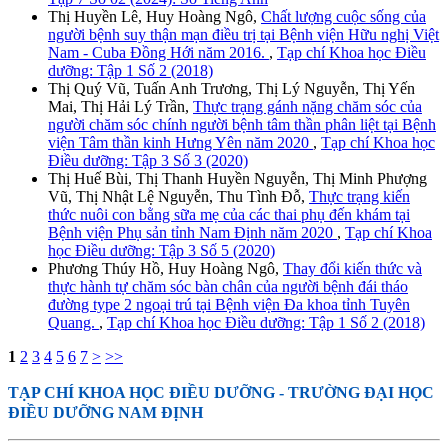
Thị Huyền Lê, Huy Hoàng Ngô,
Chất lượng cuộc sống của
người bệnh suy thận mạn điều trị tại Bệnh viện Hữu nghị Việt
Nam - Cuba Đồng Hới năm 2016.
,
Tạp chí Khoa học Điều
dưỡng: Tập 1 Số 2 (2018)
Thị Quý Vũ, Tuấn Anh Trương, Thị Lý Nguyễn, Thị Yến
Mai, Thị Hải Lý Trần,
Thực trạng gánh nặng chăm sóc của
người chăm sóc chính người bệnh tâm thần phân liệt tại Bệnh
viện Tâm thần kinh Hưng Yên năm 2020
,
Tạp chí Khoa học
Điều dưỡng: Tập 3 Số 3 (2020)
Thị Huế Bùi, Thị Thanh Huyền Nguyễn, Thị Minh Phượng
Vũ, Thị Nhật Lệ Nguyễn, Thu Tình Đỗ,
Thực trạng kiến
thức nuôi con bằng sữa mẹ của các thai phụ đến khám tại
Bệnh viện Phụ sản tỉnh Nam Định năm 2020
,
Tạp chí Khoa
học Điều dưỡng: Tập 3 Số 5 (2020)
Phương Thúy Hồ, Huy Hoàng Ngô,
Thay đổi kiến thức và
thực hành tự chăm sóc bàn chân của người bệnh đái tháo
đường type 2 ngoại trú tại Bệnh viện Đa khoa tỉnh Tuyên
Quang.
,
Tạp chí Khoa học Điều dưỡng: Tập 1 Số 2 (2018)
1
2
3
4
5
6
7
>
>>
TẠP CHÍ KHOA HỌC ĐIỀU DƯỠNG
- TRƯỜNG ĐẠI HỌC
ĐIỀU DƯỠNG NAM ĐỊNH