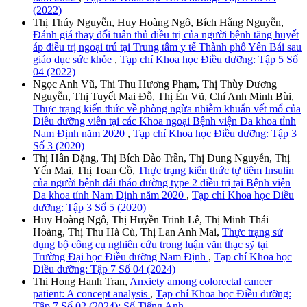
(2022)
Thị Thúy Nguyễn, Huy Hoàng Ngô, Bích Hằng Nguyễn,
Đánh giá thay đổi tuân thủ điều trị của người bệnh tăng huyết
áp điều trị ngoại trú tại Trung tâm y tế Thành phố Yên Bái sau
giáo dục sức khỏe
,
Tạp chí Khoa học Điều dưỡng: Tập 5 Số
04 (2022)
Ngọc Anh Vũ, Thi Thu Hương Phạm, Thị Thùy Dương
Nguyễn, Thị Tuyết Mai Đỗ, Thị Én Vũ, Chí Anh Minh Bùi,
Thực trạng kiến thức về phòng ngừa nhiễm khuẩn vết mổ của
Điều dưỡng viên tại các Khoa ngoại Bệnh viện Đa khoa tỉnh
Nam Định năm 2020
,
Tạp chí Khoa học Điều dưỡng: Tập 3
Số 3 (2020)
Thị Hân Đặng, Thị Bích Đào Trần, Thị Dung Nguyễn, Thị
Yến Mai, Thị Toan Cồ,
Thực trạng kiến thức tự tiêm Insulin
của người bệnh đái tháo đường type 2 điều trị tại Bệnh viện
Đa khoa tỉnh Nam Định năm 2020
,
Tạp chí Khoa học Điều
dưỡng: Tập 3 Số 5 (2020)
Huy Hoàng Ngô, Thị Huyền Trinh Lê, Thị Minh Thái
Hoàng, Thị Thu Hà Cù, Thị Lan Anh Mai,
Thực trạng sử
dụng bộ công cụ nghiên cứu trong luận văn thạc sỹ tại
Trường Đại học Điều dưỡng Nam Định
,
Tạp chí Khoa học
Điều dưỡng: Tập 7 Số 04 (2024)
Thi Hong Hanh Tran,
Anxiety among colorectal cancer
patient: A concept analysis
,
Tạp chí Khoa học Điều dưỡng:
Tập 7 Số 02 (2024): Số Tiếng Anh