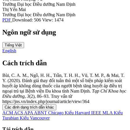
Trường Đại học Điều dưỡng Nam Định
Thị Yến Mai
Trường Đại học Điều dưỡng Nam Định
PDF
Download: 506
View: 1474
Ngôn ngữ sử dụng
Tiếng Việt
English
Cách trích dẫn
Bùi, C. A. M., Ngô, H. H., Trần, T. H. H., Vũ, T. M. P., & Mai, T.
Y. (2020). Đánh giá thay đổi tuân thủ một số biện pháp kiểm soát
huyết áp không dùng thuốc của người bệnh tăng huyết áp điều trị
ngoại trú tại Bệnh viện Đa khoa tỉnh Nam Định.
Tạp Chí Khoa học
Điều dưỡng
,
3
(2), 86–93. Truy vấn từ
https://jns.vn/index.php/journal/article/view/364
Các định dạng trích dẫn khác
ACM
ACS
APA
ABNT
Chicago
Kiểu Harvard
IEEE
MLA
Kiểu
Turabian
Kiểu Vancouver
Tải trích dẫn