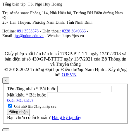
Tổng biên tập: TS. Ngô Huy Hoàng
Trụ sở tòa soạn: Phòng 114, Nhà Hiệu bộ, Trường ĐH Điều dưỡng Nam
Định
257 Hàn Thuyên, Phường Nam Định, Tỉnh Ninh Bình
Hotline:
091 3553578
- Điện thoại:
0228 3649666
-
Email:
jns@ndun.edu.vn
- Website: https://jns.vn
Giấy phép xuất bản bản in số 17/GP-BTTTT ngày 12/01/2018 và
bản điện tử số 439/GP-BTTTT ngày 13/7/2021 của Bộ Thông tin
và Truyền thông
© 2018-2022 Trường Đại học Điều dưỡng Nam Định - Xây dựng
bởi
OJSVN
×
Tên đăng nhập
*
Bắt buộc
Mật khẩu
*
Bắt buộc
Quên Mật khẩu?
Ghi nhớ lần đăng nhập sau
Đăng nhập
Bạn chưa có tài khoản?
Đăng ký tại đây