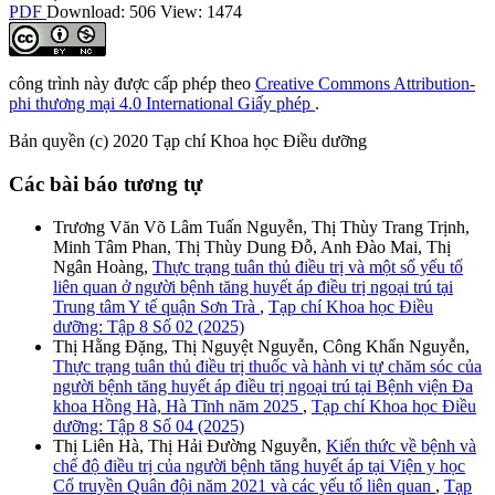
PDF
Download: 506
View: 1474
công trình này được cấp phép theo
Creative Commons Attribution-
phi thương mại 4.0 International Giấy phép
.
Bản quyền (c) 2020 Tạp chí Khoa học Điều dưỡng
Các bài báo tương tự
Trương Văn Võ Lâm Tuấn Nguyễn, Thị Thùy Trang Trịnh,
Minh Tâm Phan, Thị Thùy Dung Đỗ, Anh Đào Mai, Thị
Ngân Hoàng,
Thực trạng tuân thủ điều trị và một số yếu tố
liên quan ở người bệnh tăng huyết áp điều trị ngoại trú tại
Trung tâm Y tế quận Sơn Trà
,
Tạp chí Khoa học Điều
dưỡng: Tập 8 Số 02 (2025)
Thị Hằng Đặng, Thị Nguyệt Nguyễn, Công Khẩn Nguyễn,
Thực trạng tuân thủ điều trị thuốc và hành vi tự chăm sóc của
người bệnh tăng huyết áp điều trị ngoại trú tại Bệnh viện Đa
khoa Hồng Hà, Hà Tĩnh năm 2025
,
Tạp chí Khoa học Điều
dưỡng: Tập 8 Số 04 (2025)
Thị Liên Hà, Thị Hải Đường Nguyễn,
Kiến thức về bệnh và
chế độ điều trị của người bệnh tăng huyết áp tại Viện y học
Cổ truyền Quân đội năm 2021 và các yếu tố liên quan
,
Tạp