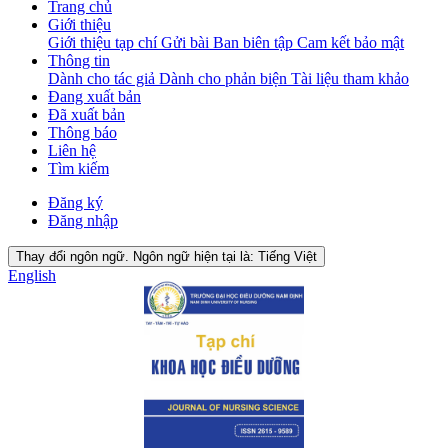
Trang chủ
Giới thiệu
Giới thiệu tạp chí
Gửi bài
Ban biên tập
Cam kết bảo mật
Thông tin
Dành cho tác giả
Dành cho phản biện
Tài liệu tham khảo
Đang xuất bản
Đã xuất bản
Thông báo
Liên hệ
Tìm kiếm
Đăng ký
Đăng nhập
Thay đổi ngôn ngữ. Ngôn ngữ hiện tại là:
Tiếng Việt
English