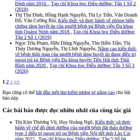
Định năm 2016.
,
Tạp chí Khoa học Điều dưỡng: Tập 1 Số 2
(2018)
Thị Thu Đinh, Hồng Hạnh Nguyễn, Thị Ly Trần, Văn Doanh
Đỗ, Văn Cường Bùi,
Kiến thức và thực hành về phòng biến
chứng tăng huyết áp của người bệnh tại Bệnh viện Đa khoa
tỉnh Quảng Ninh năm 2018
,
Tạp chí Khoa học Điều dưỡng:
Tập 2 Số 1 (2019)
Ngọc Trìu Phạm, Hữu Dũng Nguyễn, Thu Hiền Trần, Thị
Thùy Dương Nguyễn, Thị Lĩnh Nguyễn,
Nâng cao kiến thức
về bệnh thận mạn của người bệnh tăng huyết áp đang điều trị
ngoại trú tại Bệnh viện Đa khoa huyện Tiền Hải tỉnh Thái
Bình năm 2020
,
Tạp chí Khoa học Điều dưỡng: Tập 3 Số 3
(2020)
1
2
>
>>
Bạn cũng có thể
bắt đầu một tìm kiếm tương tự nâng cao
cho bài
báo này.
Các bài báo được đọc nhiều nhất của cùng tác giả
Thị Kim Thương Vũ, Huy Hoàng Ngô,
Kiến thức và thực
hành về chế độ dinh dưỡng của người bệnh đái tháo đường
type 2 điều trị ngoại trú tại Bệnh viện Nội tiết tỉnh Lào Cai
năm 2022
,
Tạp chí Khoa học Điều dưỡng: Tập 5 Số 04