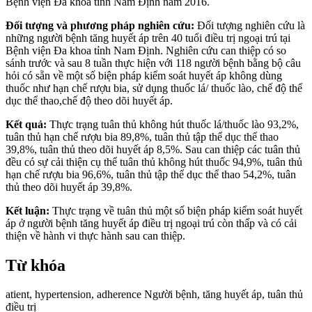
Bệnh viện Đa khoa tỉnh Nam Định năm 2016.
Đối tượng và phương pháp nghiên cứu:
Đối tượng nghiên cứu là
những người bệnh tăng huyết áp trên 40 tuổi điều trị ngoại trú tại
Bệnh viện Đa khoa tỉnh Nam Định. Nghiên cứu can thiệp có so
sánh trước và sau 8 tuần thực hiện với 118 người bệnh bằng bộ câu
hỏi có sẵn về một số biện pháp kiểm soát huyết áp không dùng
thuốc như hạn chế rượu bia, sử dụng thuốc lá/ thuốc lào, chế độ thể
dục thể thao,chế độ theo dõi huyết áp.
Kết quả:
Thực trạng tuân thủ không hút thuốc lá/thuốc lào 93,2%,
tuân thủ hạn chế rượu bia 89,8%, tuân thủ tập thể dục thể thao
39,8%, tuân thủ theo dõi huyết áp 8,5%. Sau can thiệp các tuân thủ
đều có sự cải thiện cụ thể tuân thủ không hút thuốc 94,9%, tuân thủ
hạn chế rượu bia 96,6%, tuân thủ tập thể dục thể thao 54,2%, tuân
thủ theo dõi huyết áp 39,8%.
Kết luận:
Thực trạng về tuân thủ một số biện pháp kiểm soát huyết
áp ở người bệnh tăng huyết áp điều trị ngoại trú còn thấp và có cải
thiện về hành vi thực hành sau can thiệp.
Từ khóa
atient
,
hypertension
,
adherence
Người bệnh
,
tăng huyết áp
,
tuân thủ
điều trị