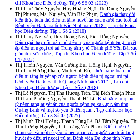
chí Khoa học Điều dưỡng: Tập 6 Số 03 (2023)
Thị Thu Thủy Nguyễn, Huy Hoàng Ngô, Thị Dung Nguyễn,
Thị Phương Mai Nguyễn, Văn Bắc Phạm,
Đánh giá thay đổi
kiến thức tuân thủ điều trị tăng huyết áp của người cao tuổi tại
Bệnh viện Đa khoa tỉnh Bắc Ninh năm 2018.
,
Tạp chí Khoa
học Điều dưỡng: Tập 1 Số 2 (2018)
Thị Thúy Nguyễn, Huy Hoàng Ngô, Bích Hằng Nguyễn,
Đánh giá thay đổi tuân thủ điều trị của người bệnh tăng huyết
áp điều trị ngoại trú tại Trung tâm y tế Thành phố Yên Bái sau
giáo dục sức khỏe
,
Tạp chí Khoa học Điều dưỡng: Tập 5 Số
04 (2022)
Thị Thơm Nguyễn, Văn Cường Bùi, Hồng Hạnh Nguyễn,
Thị Thu Hương Phạm, Minh Sinh Đỗ,
Thực trạng tuân thủ
điều trị tăng huyết áp của người bệnh điều trị ngoại trú tại
bệnh viện Đa khoa tỉnh Quang Ninh năm 2017.
,
Tạp chí
Khoa học Điều dưỡng: Tập 1 Số 3 (2018)
Thị Lê Nguyễn, Thị Thu Hương Trần, Thị Bích Thuận Phan,
Thị Lam Phương Nguyễn, Thanh Hà Lê,
Khả năng tự quản
lý bệnh tăng huyết áp của người bệnh tại xã Cự Nẫm tỉnh
Quảng Bình và một số yếu tố liên quan
,
Tạp chí Khoa học
Điều dưỡng: Tập 8 Số 02 (2025)
Thị Minh Thái Hoàng, Thanh Tùng Lê, Bá Tâm Nguyễn, Thị
Thu Hương Nguyễn, Thị Hoàng Yến Phạm,
Kiến thức tự
chăm sóc và một số yếu tố liên quan của người cao tuổi tăng
huyết áp điều trị ngoại trú tại Bệnh viện Đa khoa tỉnh Nam