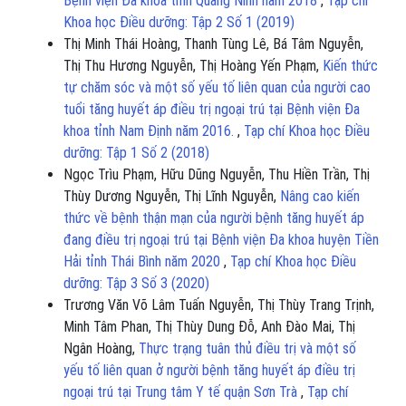
Bệnh viện Đa khoa tỉnh Quảng Ninh năm 2018
,
Tạp chí
Khoa học Điều dưỡng: Tập 2 Số 1 (2019)
Thị Minh Thái Hoàng, Thanh Tùng Lê, Bá Tâm Nguyễn,
Thị Thu Hương Nguyễn, Thị Hoàng Yến Phạm,
Kiến thức
tự chăm sóc và một số yếu tố liên quan của người cao
tuổi tăng huyết áp điều trị ngoại trú tại Bệnh viện Đa
khoa tỉnh Nam Định năm 2016.
,
Tạp chí Khoa học Điều
dưỡng: Tập 1 Số 2 (2018)
Ngọc Trìu Phạm, Hữu Dũng Nguyễn, Thu Hiền Trần, Thị
Thùy Dương Nguyễn, Thị Lĩnh Nguyễn,
Nâng cao kiến
thức về bệnh thận mạn của người bệnh tăng huyết áp
đang điều trị ngoại trú tại Bệnh viện Đa khoa huyện Tiền
Hải tỉnh Thái Bình năm 2020
,
Tạp chí Khoa học Điều
dưỡng: Tập 3 Số 3 (2020)
Trương Văn Võ Lâm Tuấn Nguyễn, Thị Thùy Trang Trịnh,
Minh Tâm Phan, Thị Thùy Dung Đỗ, Anh Đào Mai, Thị
Ngân Hoàng,
Thực trạng tuân thủ điều trị và một số
yếu tố liên quan ở người bệnh tăng huyết áp điều trị
ngoại trú tại Trung tâm Y tế quận Sơn Trà
,
Tạp chí