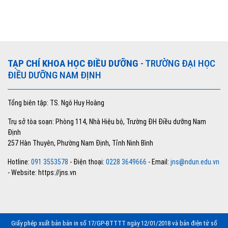
TẠP CHÍ KHOA HỌC ĐIỀU DƯỠNG
- TRƯỜNG ĐẠI HỌC
ĐIỀU DƯỠNG NAM ĐỊNH
Tổng biên tập: TS. Ngô Huy Hoàng
Trụ sở tòa soạn: Phòng 114, Nhà Hiệu bộ, Trường ĐH Điều dưỡng Nam
Định
257 Hàn Thuyên, Phường Nam Định, Tỉnh Ninh Bình
Hotline:
091 3553578
- Điện thoại:
0228 3649666
- Email:
jns@ndun.edu.vn
- Website: https://jns.vn
Giấy phép xuất bản bản in số 17/GP-BTTTT ngày 12/01/2018 và bản điện tử số