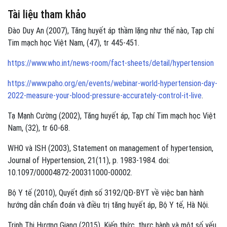
Tài liệu tham khảo
Đào Duy An (2007), Tăng huyết áp thầm lặng như thế nào, Tạp chí
Tim mạch học Việt Nam, (47), tr 445-451.
https://www.who.int/news-room/fact-sheets/detail/hypertension
https://www.paho.org/en/events/webinar-world-hypertension-day-
2022-measure-your-blood-pressure-accurately-control-it-live
.
Tạ Mạnh Cường (2002), Tăng huyết áp, Tạp chí Tim mạch học Việt
Nam, (32), tr 60-68.
WHO và ISH (2003), Statement on management of hypertension,
Journal of Hypertension, 21(11), p. 1983-1984. doi:
10.1097/00004872-200311000-00002.
Bộ Y tế (2010), Quyết định số 3192/QĐ-BYT về việc ban hành
hướng dẫn chẩn đoán và điều trị tăng huyết áp, Bộ Y tế, Hà Nội.
Trịnh Thị Hương Giang (2015), Kiến thức, thực hành và một số yếu