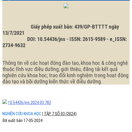
khoa
ngữ.
tỉnh
Ngôn
Hải
ngữ
hiện
Dương
tại
năm
là:
Giấy phép xuất bản: 439/GP-BTTTT ngày
2023
13/7/2021
DOI: 10.54436/jns - ISSN: 2615-9589 - e_ISSN:
2734-9632
Thông tin về các hoạt động đào tạo, khoa học & công nghệ
thuộc lĩnh vực điều dưỡng; giới thiệu, đăng tải kết quả
nghiên cứu khoa học; trao đổi kinh nghiệm trong hoạt động
đào tạo và bồi dưỡng kiến thức về điều dưỡng.
10.54436/jns.2024.03.782
NGHIÊN CỨU KHOA HỌC
|
TẬP 7 SỐ 03 (2024)
Đã xuất bản 17-05-2024