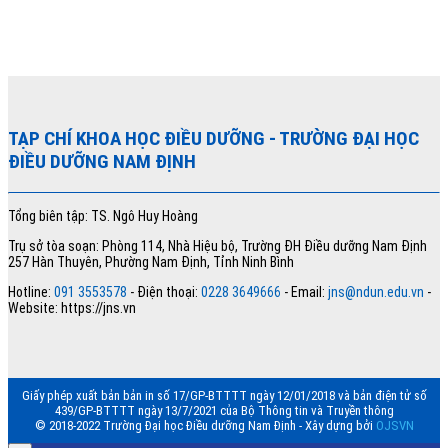
TẠP CHÍ KHOA HỌC ĐIỀU DƯỠNG
- TRƯỜNG ĐẠI HỌC
ĐIỀU DƯỠNG NAM ĐỊNH
Tổng biên tập: TS. Ngô Huy Hoàng
Trụ sở tòa soạn: Phòng 114, Nhà Hiệu bộ, Trường ĐH Điều dưỡng Nam Định
257 Hàn Thuyên, Phường Nam Định, Tỉnh Ninh Bình
Hotline:
091 3553578
- Điện thoại:
0228 3649666
- Email:
jns@ndun.edu.vn
-
Website: https://jns.vn
Giấy phép xuất bản bản in số 17/GP-BTTTT ngày 12/01/2018 và bản điện tử số
439/GP-BTTTT ngày 13/7/2021 của Bộ Thông tin và Truyền thông
© 2018-2022 Trường Đại học Điều dưỡng Nam Định - Xây dựng bởi
OJSVN