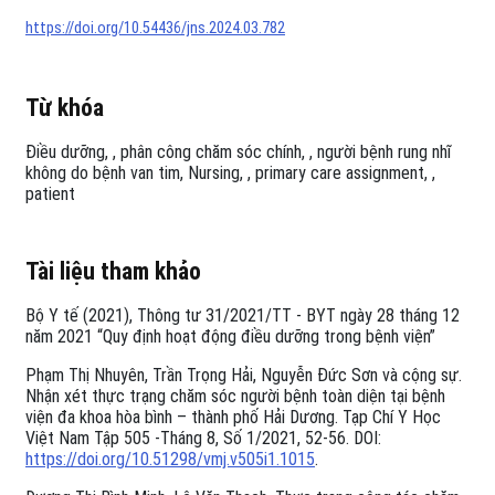
https://doi.org/10.54436/jns.2024.03.782
Từ khóa
Điều dưỡng
,
phân công chăm sóc chính
,
người bệnh rung nhĩ
không do bệnh van tim
Nursing
,
primary care assignment
,
patient
Tài liệu tham khảo
Bộ Y tế (2021), Thông tư 31/2021/TT - BYT ngày 28 tháng 12
năm 2021 “Quy định hoạt động điều dưỡng trong bệnh viện”
Phạm Thị Nhuyên, Trần Trọng Hải, Nguyễn Đức Sơn và cộng sự.
Nhận xét thực trạng chăm sóc người bệnh toàn diện tại bệnh
viện đa khoa hòa bình – thành phố Hải Dương. Tạp Chí Y Học
Việt Nam Tập 505 -Tháng 8, Số 1/2021, 52-56. DOI:
https://doi.org/10.51298/vmj.v505i1.1015
.