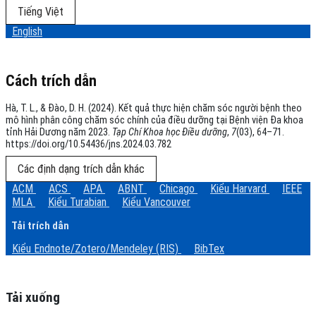
Tiếng Việt
English
Cách trích dẫn
Hà, T. L., & Đào, D. H. (2024). Kết quả thực hiện chăm sóc người bệnh theo
mô hình phân công chăm sóc chính của điều dưỡng tại Bệnh viện Đa khoa
tỉnh Hải Dương năm 2023.
Tạp Chí Khoa học Điều dưỡng
,
7
(03), 64–71.
https://doi.org/10.54436/jns.2024.03.782
Các định dạng trích dẫn khác
ACM
ACS
APA
ABNT
Chicago
Kiểu Harvard
IEEE
MLA
Kiểu Turabian
Kiểu Vancouver
Tải trích dẫn
Kiểu Endnote/Zotero/Mendeley (RIS)
BibTex
Tải xuống