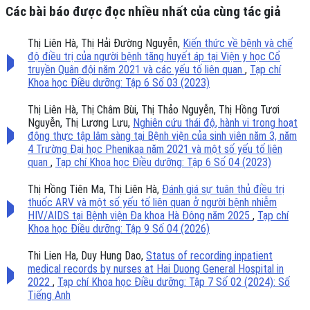
Các bài báo được đọc nhiều nhất của cùng tác giả
Thị Liên Hà, Thị Hải Đường Nguyễn,
Kiến thức về bệnh và chế
độ điều trị của người bệnh tăng huyết áp tại Viện y học Cổ
truyền Quân đội năm 2021 và các yếu tố liên quan
,
Tạp chí
Khoa học Điều dưỡng: Tập 6 Số 03 (2023)
Thị Liên Hà, Thị Châm Bùi, Thị Thảo Nguyễn, Thị Hồng Tươi
Nguyễn, Thị Lương Lưu,
Nghiên cứu thái độ, hành vi trong hoạt
động thực tập lâm sàng tại Bệnh viện của sinh viên năm 3, năm
4 Trường Đại học Phenikaa năm 2021 và một số yếu tố liên
quan
,
Tạp chí Khoa học Điều dưỡng: Tập 6 Số 04 (2023)
Thị Hồng Tiên Ma, Thị Liên Hà,
Đánh giá sự tuân thủ điều trị
thuốc ARV và một số yếu tố liên quan ở người bệnh nhiễm
HIV/AIDS tại Bệnh viện Đa khoa Hà Đông năm 2025
,
Tạp chí
Khoa học Điều dưỡng: Tập 9 Số 04 (2026)
Thi Lien Ha, Duy Hung Dao,
Status of recording inpatient
medical records by nurses at Hai Duong General Hospital in
2022
,
Tạp chí Khoa học Điều dưỡng: Tập 7 Số 02 (2024): Số
Tiếng Anh