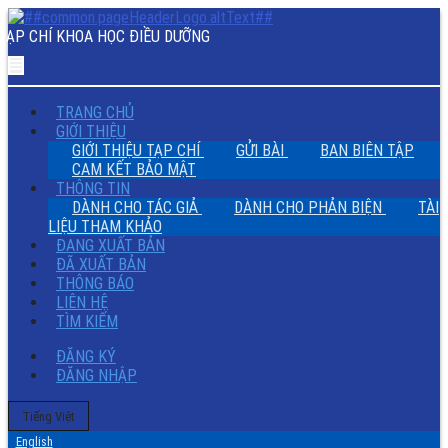
Kết
quả
TẠP CHÍ KHOA HỌC ĐIỀU DƯỠNG
thực
hiện
chăm
sóc
TRANG CHỦ
người
GIỚI THIỆU
bệnh
GIỚI THIỆU TẠP CHÍ
GỬI BÀI
BAN BIÊN TẬP
theo
CAM KẾT BẢO MẬT
mô
THÔNG TIN
hình
DÀNH CHO TÁC GIẢ
DÀNH CHO PHẢN BIỆN
TÀI
phân
LIỆU THAM KHẢO
công
ĐANG XUẤT BẢN
chăm
ĐÃ XUẤT BẢN
sóc
THÔNG BÁO
chính
LIÊN HỆ
của
TÌM KIẾM
điều
ĐĂNG KÝ
dưỡng
ĐĂNG NHẬP
tại
Bệnh
viện
Thay
Tiếng Việt
đổi
Đa
English
ngôn