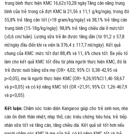
trung bình thực hiện KMC 16,62±10,28 ngày.Tăng cân nặng trung
bình của trẻ trong cả đợt KMC là 21,56 ± 11,1 g/kg/ngày, trong đó
55,8% trẻ tăng cân tốt (>18 gram/kg/ngày) và 38,1% trẻ tăng cân
trung bình (15-18g/kg/ngày). 98,8% trẻ tăng chiều dài ở mứctốt
(≥0,6 cm/tuần). Lượng sữa trẻ ăn được tăng dần (từ 91,2 ± 57,8
ml/ngày đầu đến khi ra viện là 376,4 ± 117,7 ml/ngày). Kết quả
chung của KMC: mức tốt đạt 88,4% và 11, 6% chưa tốt. Ba yếu tố
làm cho kết quả KMC tốt đều từ phía người thực hiện KMC, đó là:
trẻ được nuôi bằng sữa mẹ (OR= 4,02; 95% CI: 0,38-42,95 và
p<0,05), mẹ là người thực hiện KMC (OR= 9,26;95%CI:1,46-58,67
và p<0,05) và có kỹ năng KMC tốt (OR =21,91; 95% CI: 1,26-467,9
và p<0,05).
Kết luận:
Chăm sóc toàn diện Kangaroo giúp cho trẻ sinh non, nhẹ
cân ổn định thân nhiệt, nhịp thở, các triệu chứng tiêu hóa; trẻ tiếp
nhận sữa tốt và tăng cân, tăng chiều dài. Kết quả sẽ tốt hơn nếu
người chăm sóc KMC là mẹ của trẻ, có kỹ năng KMC tốt và trẻ