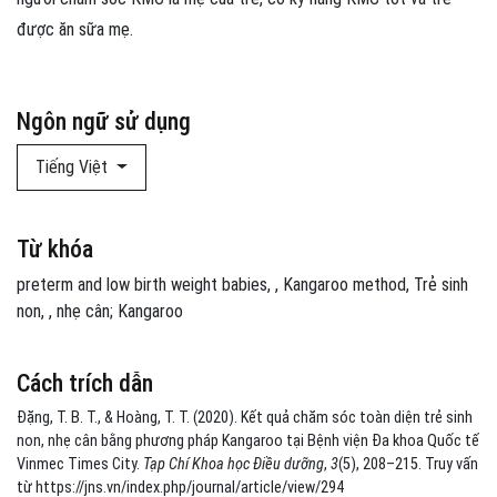
được ăn sữa mẹ.
Ngôn ngữ sử dụng
Tiếng Việt
Từ khóa
preterm and low birth weight babies
,
Kangaroo method
Trẻ sinh
non
,
nhẹ cân; Kangaroo
Cách trích dẫn
Đặng, T. B. T., & Hoàng, T. T. (2020). Kết quả chăm sóc toàn diện trẻ sinh
non, nhẹ cân bằng phương pháp Kangaroo tại Bệnh viện Đa khoa Quốc tế
Vinmec Times City.
Tạp Chí Khoa học Điều dưỡng
,
3
(5), 208–215. Truy vấn
từ https://jns.vn/index.php/journal/article/view/294