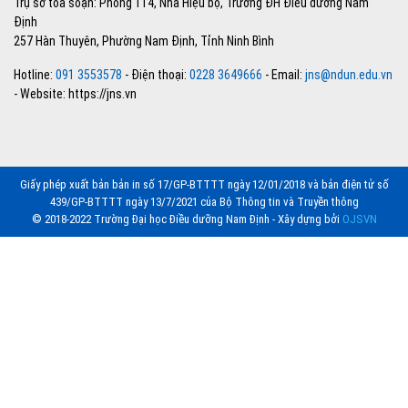
Trụ sở tòa soạn: Phòng 114, Nhà Hiệu bộ, Trường ĐH Điều dưỡng Nam
Định
257 Hàn Thuyên, Phường Nam Định, Tỉnh Ninh Bình
Hotline:
091 3553578
- Điện thoại:
0228 3649666
- Email:
jns@ndun.edu.vn
- Website: https://jns.vn
Giấy phép xuất bản bản in số 17/GP-BTTTT ngày 12/01/2018 và bản điện tử số
439/GP-BTTTT ngày 13/7/2021 của Bộ Thông tin và Truyền thông
© 2018-2022 Trường Đại học Điều dưỡng Nam Định - Xây dựng bởi
OJSVN