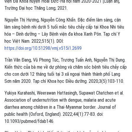
viện Đa Khoa huyện Hoài Đức-Hà nội năm 2020-2021 [Luận án],
Trường Đại học Thăng Long; 2021.
Nguyễn Thị Hương, Nguyễn Công Khẩn. Đặc điểm lâm sàng, cận
lâm sàng bệnh nhi dưới 5 tuổi mắc tiêu chảy cấp tại Khoa Nhi tiêu
hóa – Dinh dưỡng – Lây Bệnh viện đa khoa Xanh Pôn. Tạp chí Y
học Việt Nam. 2022;515(1). DOI:
https://doi.org/10.51298/vmj.v515i1.2699
Trần Văn Đang, Vũ Phong Túc, Trương Tuấn Anh, Nguyễn Thị Dung.
Kiến thức của bà mẹ về dự phòng và chăm sóc bệnh tiêu chảy cấp
cho con dưới 12 tháng tuổi tại 3 xã ngoại thành thành phố Lạng
Sơn năm 2020. Tạp chí Khoa học Điều dưỡng. 2020;3(5):103-110.
Yukiya Kurahashi, Weerawan Hattasingh, Supawat Chatchen et al.
Association of undernutrition with dengue, malaria and acute
diarrhea among children in a Thai-Myanmar border. Journal of
public health (Oxford, England). 2022;44(1):77-83. doi:
10.1093/pubmed/fdab146.