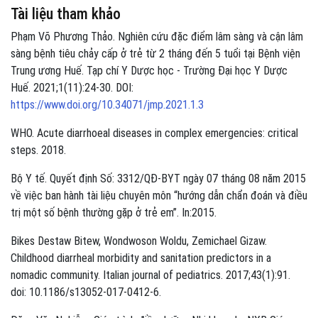
Tài liệu tham khảo
Phạm Võ Phương Thảo. Nghiên cứu đặc điểm lâm sàng và cận lâm
sàng bệnh tiêu chảy cấp ở trẻ từ 2 tháng đến 5 tuổi tại Bệnh viện
Trung ương Huế. Tạp chí Y Dược học - Trường Đại học Y Dược
Huế. 2021;1(11):24-30. DOI:
https://www.doi.org/10.34071/jmp.2021.1.3
WHO. Acute diarrhoeal diseases in complex emergencies: critical
steps. 2018.
Bộ Y tế. Quyết định Số: 3312/QĐ-BYT ngày 07 tháng 08 năm 2015
về việc ban hành tài liệu chuyên môn “hướng dẫn chẩn đoán và điều
trị một số bệnh thường gặp ở trẻ em”. In:2015.
Bikes Destaw Bitew, Wondwoson Woldu, Zemichael Gizaw.
Childhood diarrheal morbidity and sanitation predictors in a
nomadic community. Italian journal of pediatrics. 2017;43(1):91.
doi: 10.1186/s13052-017-0412-6.