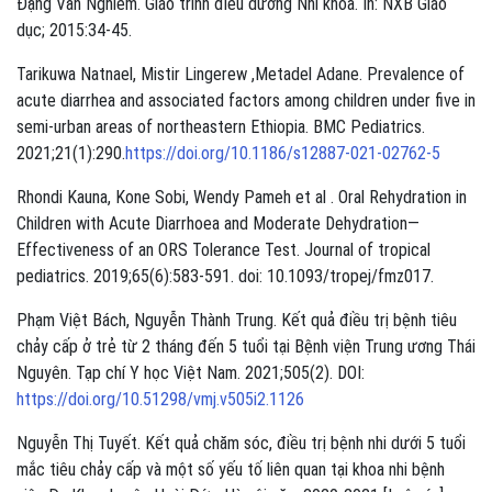
Đặng Văn Nghiễm. Giáo trình điều dưỡng Nhi khoa. In: NXB Giáo
dục; 2015:34-45.
Tarikuwa Natnael, Mistir Lingerew ,Metadel Adane. Prevalence of
acute diarrhea and associated factors among children under five in
semi-urban areas of northeastern Ethiopia. BMC Pediatrics.
2021;21(1):290.
https://doi.org/10.1186/s12887-021-02762-5
Rhondi Kauna, Kone Sobi, Wendy Pameh et al . Oral Rehydration in
Children with Acute Diarrhoea and Moderate Dehydration—
Effectiveness of an ORS Tolerance Test. Journal of tropical
pediatrics. 2019;65(6):583-591. doi: 10.1093/tropej/fmz017.
Phạm Việt Bách, Nguyễn Thành Trung. Kết quả điều trị bệnh tiêu
chảy cấp ở trẻ từ 2 tháng đến 5 tuổi tại Bệnh viện Trung ương Thái
Nguyên. Tạp chí Y học Việt Nam. 2021;505(2). DOI:
https://doi.org/10.51298/vmj.v505i2.1126
Nguyễn Thị Tuyết. Kết quả chăm sóc, điều trị bệnh nhi dưới 5 tuổi
mắc tiêu chảy cấp và một số yếu tố liên quan tại khoa nhi bệnh