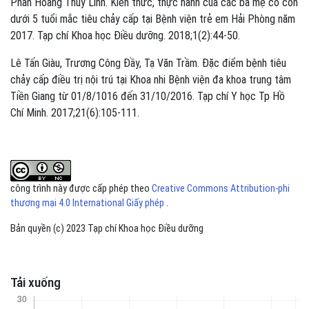
Phan Hoàng Thùy Linh. Kiến thức, thực hành của các bà mẹ có con
dưới 5 tuổi mắc tiêu chảy cấp tại Bệnh viện trẻ em Hải Phòng năm
2017. Tạp chí Khoa học Điều dưỡng. 2018;1(2):44-50.
Lê Tấn Giàu, Trương Công Đầy, Tạ Văn Trầm. Đặc điểm bệnh tiêu
chảy cấp điều trị nội trú tại Khoa nhi Bệnh viện đa khoa trung tâm
Tiền Giang từ 01/8/1016 đến 31/10/2016. Tạp chí Y học Tp Hồ
Chí Minh. 2017;21(6):105-111.
công trình này được cấp phép theo
Creative Commons Attribution-phi
thương mại 4.0 International Giấy phép
.
Bản quyền (c) 2023 Tạp chí Khoa học Điều dưỡng
Tải xuống