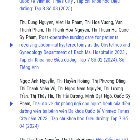
Quốc tế Vinmec Times City
,
Tạp chí Khoa học Điều
dưỡng: Tập 8 Số 03 (2025)
Thu Dung Nguyen, Viet Ha Pham, Thi Hoa Vuong, Van
Thanh Pham, Thi Thanh Hoa Nguyen, Thi Thuan Ha, Quoc
Sy Pham,
Post-operative nursing care for patients
receiving abdominal hysterectomy at the Obstetrics and
Gynecology Department of Bach Mai Hospital in 2023
,
Tạp chí Khoa học Điều dưỡng: Tập 7 Số 02 (2024): Số
Tiếng Anh
Ngọc Ánh Nguyễn, Thị Huyền Hoàng, Thị Phương Đặng,
Thị Thanh Nhàn Vũ, Thị Ngọc Nam Nguyễn, Thị Lượng
Trần, Thị Thúy Hà, Thị Hải Dương, Minh Đạt Ngô, Quốc Sỹ
Phạm,
Thái độ về dự phòng ngã cho người bệnh của điều
dưỡng viên tại bệnh viện Đa khoa Quốc tế Vinmec Times
City năm 2023
,
Tạp chí Khoa học Điều dưỡng: Tập 7 Số
04 (2024)
Thị Thu Tâm Nguyễn, Thị Thanh Hoàng,
Đặc điểm và kết