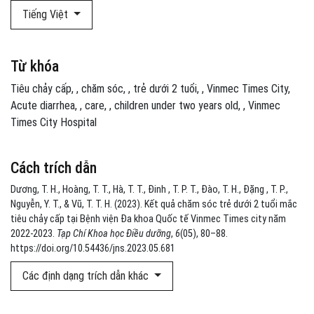
Tiếng Việt
Từ khóa
Tiêu chảy cấp
,
chăm sóc
,
trẻ dưới 2 tuổi
,
Vinmec Times City
Acute diarrhea
,
care
,
children under two years old
,
Vinmec
Times City Hospital
Cách trích dẫn
Dương, T. H., Hoàng, T. T., Hà, T. T., Đinh , T. P. T., Đào, T. H., Đặng , T. P.,
Nguyễn, Y. T., & Vũ, T. T. H. (2023). Kết quả chăm sóc trẻ dưới 2 tuổi mắc
tiêu chảy cấp tại Bệnh viện Đa khoa Quốc tế Vinmec Times city năm
2022-2023.
Tạp Chí Khoa học Điều dưỡng
,
6
(05), 80–88.
https://doi.org/10.54436/jns.2023.05.681
Các định dạng trích dẫn khác