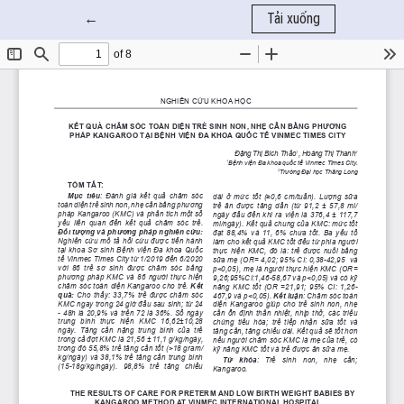
Quay trở lại chi tiết bài báo
←
Tải xuống