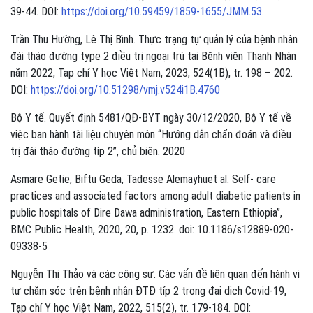
39-44. DOI:
https://doi.org/10.59459/1859-1655/JMM.53
.
Trần Thu Hường, Lê Thị Bình. Thực trạng tự quản lý của bệnh nhân
đái tháo đường type 2 điều trị ngoại trú tại Bệnh viện Thanh Nhàn
năm 2022, Tạp chí Y học Việt Nam, 2023, 524(1B), tr. 198 – 202.
DOI:
https://doi.org/10.51298/vmj.v524i1B.4760
Bộ Y tế. Quyết định 5481/QĐ-BYT ngày 30/12/2020, Bộ Y tế về
việc ban hành tài liệu chuyên môn “Hướng dẫn chẩn đoán và điều
trị đái tháo đường típ 2”, chủ biên. 2020
Asmare Getie, Biftu Geda, Tadesse Alemayhuet al. Self- care
practices and associated factors among adult diabetic patients in
public hospitals of Dire Dawa administration, Eastern Ethiopia”,
BMC Public Health, 2020, 20, p. 1232. doi: 10.1186/s12889-020-
09338-5
Nguyễn Thị Thảo và các cộng sự. Các vấn đề liên quan đến hành vi
tự chăm sóc trên bệnh nhân ĐTĐ típ 2 trong đại dịch Covid-19,
Tạp chí Y học Việt Nam, 2022, 515(2), tr. 179-184. DOI: