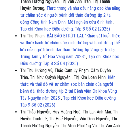
Thanh Hường Nguyễn, Thị Vân Anh Trần, Thị Thanh
Huyền Dương,
Thực trạng và nhu cầu nâng cao khả năng
tự chăm sóc ở người bệnh đái tháo đường típ 2 tại
cộng đồng tỉnh Nam Định: Một nghiên cứu định tính
,
Tạp chí Khoa học Điều dưỡng: Tập 8 Số 02 (2025)
Thị Thu Phạm,
BÀI BÁO BỊ RÚT LẠI: "Khảo sát kiến thức
và thực hành tự chăm sóc dinh dưỡng và hoạt động thể
lực của người bệnh đái tháo đường típ 2 ngoại trú tại
Trung tâm y tế Hoà Vang năm 2023"
,
Tạp chí Khoa học
Điều dưỡng: Tập 8 Số 04 (2025)
Thị Thu Hường Vũ, Thảo Cam Ly Phạm, Cẩm Duyên
Trần, Thị Như Quỳnh Nguyễn , Thị Kim Loan Ninh,
Kiến
thức và thái độ về tự chăm sóc bàn chân của người
bệnh đái tháo đường típ 2 tại Bệnh viện Đa khoa Vùng
Tây Nguyên năm 2025
,
Tạp chí Khoa học Điều dưỡng:
Tập 9 Số 02 (2026)
Thị Thảo Nguyễn, Huy Hoàng Ngô, Thị Lan Anh Mai, Thị
Huyền Trinh Lê, Thị Huế Nguyễn, Văn Dinh Nguyễn, Thị
Thanh Hường Nguyễn, Thị Minh Phương Vũ, Thị Vân Anh