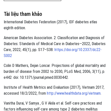
Tài liệu tham khảo
International Diabetes Federation (2017), IDF diabetes atlas
eighth edition.
American Diabetes Association. 2. Classification and Diagnosis of
Diabetes: Standards of Medical Care in Diabetes—2022, Diabetes
Care, 2022, 45(1), pp. S17–S38.
https://doi.org/10.2337/dc22-
S002
Colin D Mathers, Dejan Loncar. Projections of global mortality and
burden of disease from 2002 to 2030, PLoS Med, 2006, 3(11), p.
e442. doi: 10.1371/journal.pmed.0030442.
Institute of Health Metrics and Evaluation (2017), Vietnam 2017,
accessed 18/2/2022, from
http://www.healthdata.org/vietnam
.
Vanitha Durai, V Samya , G V Akila et al. Self-care practices and
factors influencing self-care among type 2 diabetes mellitus