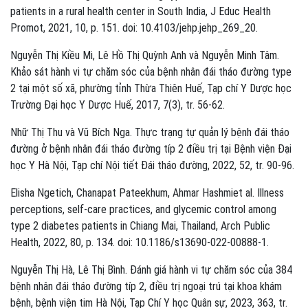
patients in a rural health center in South India, J Educ Health
Promot, 2021, 10, p. 151. doi: 10.4103/jehp.jehp_269_20.
Nguyễn Thị Kiều Mi, Lê Hồ Thị Quỳnh Anh và Nguyễn Minh Tâm.
Khảo sát hành vi tự chăm sóc của bệnh nhân đái tháo đường type
2 tại một số xã, phường tỉnh Thừa Thiên Huế, Tạp chí Y Dược học
Trường Đại học Y Dược Huế, 2017, 7(3), tr. 56-62.
Nhữ Thị Thu và Vũ Bích Nga. Thực trạng tự quản lý bệnh đái tháo
đường ở bệnh nhân đái tháo đường típ 2 điều trị tại Bệnh viện Đại
học Y Hà Nội, Tạp chí Nội tiết Đái tháo đường, 2022, 52, tr. 90-96.
Elisha Ngetich, Chanapat Pateekhum, Ahmar Hashmiet al. Illness
perceptions, self-care practices, and glycemic control among
type 2 diabetes patients in Chiang Mai, Thailand, Arch Public
Health, 2022, 80, p. 134. doi: 10.1186/s13690-022-00888-1.
Nguyễn Thị Hà, Lê Thị Bình. Đánh giá hành vi tự chăm sóc của 384
bệnh nhân đái tháo đường típ 2, điều trị ngoại trú tại khoa khám
bệnh, bệnh viện tim Hà Nội, Tạp Chí Y học Quân sự, 2023, 363, tr.