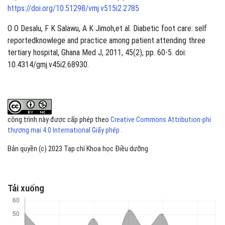
https://doi.org/10.51298/vmj.v515i2.2785
O O Desalu, F K Salawu, A K Jimoh,et al. Diabetic foot care: self
reportedknowlege and practice among patient attending three
tertiary hospital, Ghana Med J, 2011, 45(2), pp. 60-5. doi:
10.4314/gmj.v45i2.68930.
công trình này được cấp phép theo
Creative Commons Attribution-phi
thương mại 4.0 International Giấy phép
.
Bản quyền (c) 2023 Tạp chí Khoa học Điều dưỡng
Tải xuống