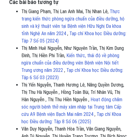
Các bài báo tương tự
Thị Giang Phạm, Thị Lan Anh Mai, Thị Nhan Lê,
Thực
trạng kiến thức phòng ngừa chuẩn của điều dưỡng, hộ
sinh và kỹ thuật viên tại Bệnh viện Hữu Nghị Đa khoa
tỉnh Nghệ An năm 2024
,
Tạp chí Khoa học Điều dưỡng:
Tập 7 Số 05 (2024)
Thị Minh Huê Nguyễn, Như Nguyên Trần, Thị Kim Dung
Đinh, Thị Hiền Phi Trần,
Kiến thức, thái độ về phòng
ngừa chuẩn của điều dưỡng viên Bệnh viện Nội tiết
Trung ương năm 2022
,
Tạp chí Khoa học Điều dưỡng:
Tập 6 Số 03 (2023)
Thị Yến Nguyễn, Thanh Hương Lê, Năng Quyền Dương,
Thị Thu Hà Nguyễn , Hồng Toàn Bùi, Trí Nhân Vũ, Thị
Hân Nguyễn , Thị Thu Hiền Nguyễn ,
Hoạt động chăm
sóc người bệnh thở máy xâm nhập tại Trung tâm Cấp
cứu A9 Bệnh viện Bạch Mai năm 2024
,
Tạp chí Khoa
học Điều dưỡng: Tập 8 Số 06 (2025)
Văn Duy Nguyễn, Thanh Hòa Trần, Văn Giang Nguyễn,
Anh Tú Nguyễn, Thị Huyền Trang Trương, Thị Bích Ngọc