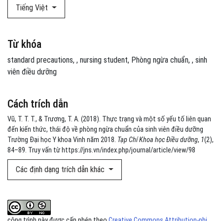
Tiếng Việt
Từ khóa
standard precautions
,
nursing student
Phòng ngừa chuẩn
,
sinh
viên điều dưỡng
Cách trích dẫn
Vũ, T. T. T., & Trương, T. A. (2018). Thực trạng và một số yếu tố liên quan
đến kiến thức, thái độ về phòng ngừa chuẩn của sinh viên điều dưỡng
Trường Đại học Y khoa Vinh năm 2018.
Tạp Chí Khoa học Điều dưỡng
,
1
(2),
84–89. Truy vấn từ https://jns.vn/index.php/journal/article/view/98
Các định dạng trích dẫn khác
công trình này được cấp phép theo
Creative Commons Attribution-phi