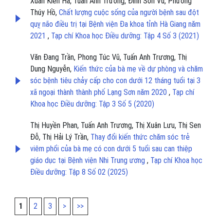
Xuân Kiên Hà, Tuấn Anh Trương, Đình Sơn Vũ, Phương
Thúy Hồ,
Chất lượng cuộc sống của người bệnh sau đột
quỵ não điều trị tại Bệnh viện Đa khoa tỉnh Hà Giang năm
2021
,
Tạp chí Khoa học Điều dưỡng: Tập 4 Số 3 (2021)
Văn Đang Trần, Phong Túc Vũ, Tuấn Anh Trương, Thị
Dung Nguyễn,
Kiến thức của bà mẹ về dự phòng và chăm
sóc bệnh tiêu chảy cấp cho con dưới 12 tháng tuổi tại 3
xã ngoại thành thành phố Lạng Sơn năm 2020
,
Tạp chí
Khoa học Điều dưỡng: Tập 3 Số 5 (2020)
Thị Huyền Phan, Tuấn Anh Trương, Thị Xuân Lưu, Thị Sen
Đỗ, Thị Hải Lý Trần,
Thay đổi kiến thức chăm sóc trẻ
viêm phổi của bà mẹ có con dưới 5 tuổi sau can thiệp
giáo dục tại Bệnh viện Nhi Trung ương
,
Tạp chí Khoa học
Điều dưỡng: Tập 8 Số 02 (2025)
1
2
3
>
>>