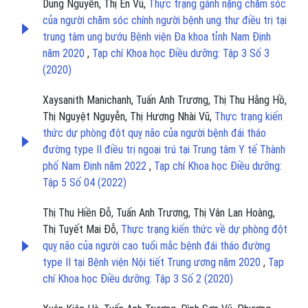
Dung Nguyễn, Thị Én Vũ,
Thực trạng gánh nặng chăm sóc
của người chăm sóc chính người bệnh ung thư điều trị tại
trung tâm ung bướu Bệnh viện Đa khoa tỉnh Nam Định
năm 2020
,
Tạp chí Khoa học Điều dưỡng: Tập 3 Số 3
(2020)
Xaysanith Manichanh, Tuấn Anh Trương, Thị Thu Hằng Hồ,
Thị Nguyệt Nguyễn, Thị Hương Nhài Vũ,
Thực trạng kiến
thức dự phòng đột quỵ não của người bệnh đái tháo
đường type II điều trị ngoại trú tại Trung tâm Y tế Thành
phố Nam Định năm 2022
,
Tạp chí Khoa học Điều dưỡng:
Tập 5 Số 04 (2022)
Thị Thu Hiền Đỗ, Tuấn Anh Trương, Thị Vân Lan Hoàng,
Thị Tuyết Mai Đỗ,
Thực trạng kiến thức về dự phòng đột
quỵ não của người cao tuổi mắc bệnh đái tháo đường
type II tại Bệnh viện Nội tiết Trung ương năm 2020
,
Tạp
chí Khoa học Điều dưỡng: Tập 3 Số 2 (2020)