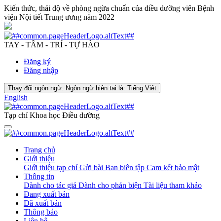
Kiến thức, thái độ về phòng ngừa chuẩn của điều dưỡng viên Bệnh
viện Nội tiết Trung ương năm 2022
TAY - TÂM - TRÍ - TỰ HÀO
Đăng ký
Đăng nhập
Thay đổi ngôn ngữ. Ngôn ngữ hiện tại là:
Tiếng Việt
English
Tạp chí Khoa học Điều dưỡng
Trang chủ
Giới thiệu
Giới thiệu tạp chí
Gửi bài
Ban biên tập
Cam kết bảo mật
Thông tin
Dành cho tác giả
Dành cho phản biện
Tài liệu tham khảo
Đang xuất bản
Đã xuất bản
Thông báo
Liên hệ