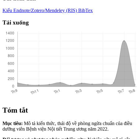
Kiểu Endnote/Zotero/Mendeley (RIS)
BibTex
Tải xuống
Tóm tắt
Mục tiêu:
Mô tả kiến thức, thái độ về phòng ngừa chuẩn của điều
dưỡng viên Bệnh viện Nội tiết Trung ương năm 2022.