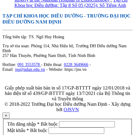
Khoa học Điều dưỡng: Tập 8 Số 05 (2025): Số Tiếng Anh
TẠP CHÍ KHOA HỌC ĐIỀU DƯỠNG
- TRƯỜNG ĐẠI HỌC
ĐIỀU DƯỠNG NAM ĐỊNH
Tổng biên tập: TS. Ngô Huy Hoàng
Trụ sở tòa soạn: Phòng 114, Nhà Hiệu bộ, Trường ĐH Điều dưỡng Nam
Định
257 Hàn Thuyên, Phường Nam Định, Tỉnh Ninh Bình
Hotline:
091 3553578
- Điện thoại:
0228 3649666
-
Email:
jns@ndun.edu.vn
- Website: https://jns.vn
Giấy phép xuất bản bản in số 17/GP-BTTTT ngày 12/01/2018 và
bản điện tử số 439/GP-BTTTT ngày 13/7/2021 của Bộ Thông tin
và Truyền thông
© 2018-2022 Trường Đại học Điều dưỡng Nam Định - Xây dựng
bởi
OJSVN
×
Tên đăng nhập
*
Bắt buộc
Mật khẩu
*
Bắt buộc