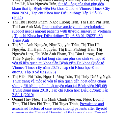
Lâm Lê, Như Nguyên Trần,
Sự hài lòng của thai phụ đến
khám thai tại Bệnh viện Đa khoa Quốc tế Vinmec Times City
năm 2024
,
Tạp chí Khoa học Điều dưỡng: Tập 7 Số 05
(2024)
Thi Thu Huong Pham, Ngoc Luong Tran, Thi Hien Phi Tran,
Thi Lan Anh Mai,
Preoperative anxiety and psychological
support needs among patients with thyroid surgery in Vietnam
,
Tạp chí Khoa học Điều dưỡng: Tập 6 Số 01 (2023): Số
Tiếng Anh
Thị Vân Anh Nguyễn, Như Nguyên Trần, Thị Thu Hà
Nguyễn, Thị Hạnh Nguyễn, Thị Bích Phương Trần, Thị
Nguyên Lưu, Thị Vân Anh Phạm, Thị Tâm Lương, Duy
Thùy Nguyễn,
Sự hài lòng của sản phụ sau sinh và một số
yếu tố liên quan tại khoa Sản Bệnh viện Đa khoa Quốc tế
Vinmec Times city năm 2025
,
Tạp chí Khoa học Điều
dưỡng: Tập 8 Số 03 (2025)
Thị Hiền Phi Trần, Ngọc Lương Trần, Thị Thùy Dương Ngô,
Thực trạng và một số yếu tố liên quan đến hoạt động chăm
sóc người bệnh phẫu thuật tuyến giáp tại Bệnh viện Nội tiết
Trung ương năm 2018
,
Tạp chí Khoa học Điều dưỡng: Tập
2 Số 1 (2019)
Quang Huy Ngo, Thi Minh Chinh Nguyen, Ngoc Luong
Tran, Thi Hien Phi Tran, Thi Tuyet Trinh,
Prevalence and
associated factors of care needs among patients after thyroid
surgery at the National Hospital of Endocrinology
,
Tạp chí