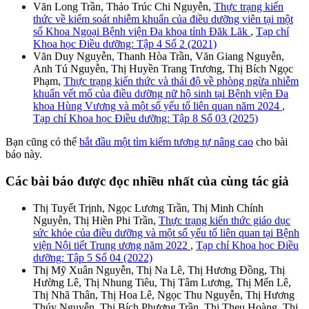
Văn Long Trần, Thảo Trúc Chi Nguyễn,
Thực trạng kiến
thức về kiểm soát nhiễm khuẩn của điều dưỡng viên tại một
số Khoa Ngoại Bệnh viện Đa khoa tỉnh Đăk Lăk
,
Tạp chí
Khoa học Điều dưỡng: Tập 4 Số 2 (2021)
Văn Duy Nguyễn, Thanh Hòa Trần, Văn Giang Nguyễn,
Anh Tú Nguyễn, Thị Huyền Trang Trương, Thị Bích Ngọc
Phạm,
Thực trạng kiến thức và thái độ về phòng ngừa nhiễm
khuẩn vết mổ của điều dưỡng nữ hộ sinh tại Bệnh viện Đa
khoa Hùng Vương và một số yếu tố liên quan năm 2024
,
Tạp chí Khoa học Điều dưỡng: Tập 8 Số 03 (2025)
Bạn cũng có thể
bắt đầu một tìm kiếm tương tự nâng cao
cho bài
báo này.
Các bài báo được đọc nhiều nhất của cùng tác giả
Thị Tuyết Trịnh, Ngọc Lương Trần, Thị Minh Chính
Nguyễn, Thị Hiền Phi Trần,
Thực trạng kiến thức giáo dục
sức khỏe của điều dưỡng và một số yếu tố liên quan tại Bệnh
viện Nội tiết Trung ương năm 2022
,
Tạp chí Khoa học Điều
dưỡng: Tập 5 Số 04 (2022)
Thị Mỹ Xuân Nguyễn, Thị Na Lê, Thị Hương Đồng, Thị
Hường Lê, Thị Nhung Tiêu, Thị Tâm Lương, Thị Mến Lê,
Thị Nhã Thân, Thị Hoa Lê, Ngọc Thu Nguyễn, Thị Hương
Thúy Nguyễn, Thị Bích Phương Trần, Thị Theu Hoàng, Thị