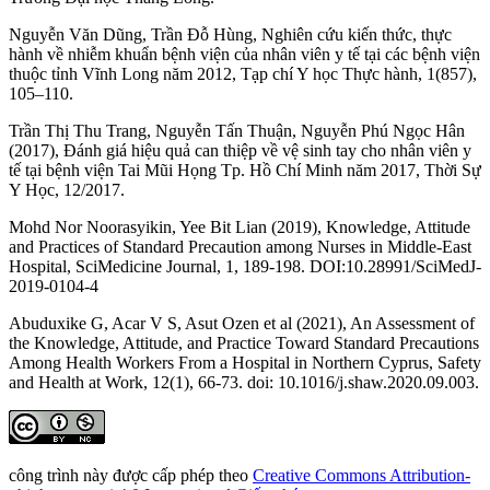
Nguyễn Văn Dũng, Trần Đỗ Hùng, Nghiên cứu kiến thức, thực
hành về nhiễm khuẩn bệnh viện của nhân viên y tế tại các bệnh viện
thuộc tỉnh Vĩnh Long năm 2012, Tạp chí Y học Thực hành, 1(857),
105–110.
Trần Thị Thu Trang, Nguyễn Tấn Thuận, Nguyễn Phú Ngọc Hân
(2017), Đánh giá hiệu quả can thiệp về vệ sinh tay cho nhân viên y
tế tại bệnh viện Tai Mũi Họng Tp. Hồ Chí Minh năm 2017, Thời Sự
Y Học, 12/2017.
Mohd Nor Noorasyikin, Yee Bit Lian (2019), Knowledge, Attitude
and Practices of Standard Precaution among Nurses in Middle-East
Hospital, SciMedicine Journal, 1, 189-198. DOI:10.28991/SciMedJ-
2019-0104-4
Abuduxike G, Acar V S, Asut Ozen et al (2021), An Assessment of
the Knowledge, Attitude, and Practice Toward Standard Precautions
Among Health Workers From a Hospital in Northern Cyprus, Safety
and Health at Work, 12(1), 66-73. doi: 10.1016/j.shaw.2020.09.003.
công trình này được cấp phép theo
Creative Commons Attribution-