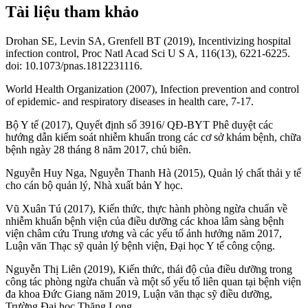
Tài liệu tham khảo
Drohan SE, Levin SA, Grenfell BT (2019), Incentivizing hospital
infection control, Proc Natl Acad Sci U S A, 116(13), 6221-6225.
doi: 10.1073/pnas.1812231116.
World Health Organization (2007), Infection prevention and control
of epidemic- and respiratory diseases in health care, 7-17.
Bộ Y tế (2017), Quyết định số 3916/ QĐ-BYT Phê duyệt các
hướng dẫn kiểm soát nhiễm khuẩn trong các cơ sở khám bệnh, chữa
bệnh ngày 28 tháng 8 năm 2017, chủ biên.
Nguyễn Huy Nga, Nguyễn Thanh Hà (2015), Quản lý chất thải y tế
cho cán bộ quản lý, Nhà xuất bản Y học.
Vũ Xuân Tú (2017), Kiến thức, thực hành phòng ngừa chuẩn về
nhiễm khuẩn bệnh viện của điều dưỡng các khoa lâm sàng bệnh
viện châm cứu Trung ương và các yếu tố ảnh hưởng năm 2017,
Luận văn Thạc sỹ quản lý bệnh viện, Đại học Y tế công cộng.
Nguyễn Thị Liên (2019), Kiến thức, thái độ của điều dưỡng trong
công tác phòng ngừa chuẩn và một số yếu tố liên quan tại bệnh viện
đa khoa Đức Giang năm 2019, Luận văn thạc sỹ điều dưỡng,
Trường Đại học Thăng Long.