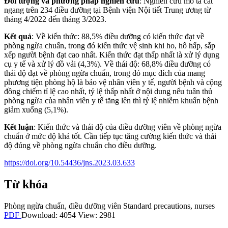
Đối tượng và phương pháp nghiên cứu
: Nghiên cứu mô tả cắt
ngang trên 234 điều dưỡng tại Bệnh viện Nội tiết Trung ương từ
tháng 4/2022 đến tháng 3/2023.
Kết quả
: Về kiến thức: 88,5% điều dưỡng có kiến thức đạt về
phòng ngừa chuẩn, trong đó kiến thức vệ sinh khi ho, hô hấp, sắp
xếp người bệnh đạt cao nhất. Kiến thức đạt thấp nhất là xử lý dụng
cụ y tế và xử lý đồ vải (4,3%). Về thái độ: 68,8% điều dưỡng có
thái độ đạt về phòng ngừa chuẩn, trong đó mục đích của mang
phương tiện phòng hộ là bảo vệ nhân viên y tế, người bệnh và cộng
đồng chiếm tỉ lệ cao nhất, tỷ lệ thấp nhất ở nội dung nếu tuân thủ
phòng ngừa của nhân viên y tế tăng lên thì tỷ lệ nhiễm khuẩn bệnh
giảm xuống (5,1%).
Kết luận
: Kiến thức và thái độ của điều dưỡng viên về phòng ngừa
chuẩn ở mức độ khá tốt. Cần tiếp tục tăng cường kiến thức và thái
độ đúng về phòng ngừa chuẩn cho điều dưỡng.
https://doi.org/10.54436/jns.2023.03.633
Từ khóa
Phòng ngừa chuẩn
,
điều dưỡng viên
Standard precautions
,
nurses
PDF
Download: 4054
View: 2981