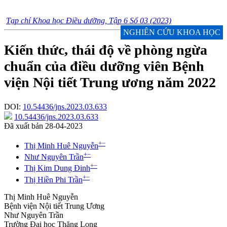
Tạp chí Khoa học Điều dưỡng, Tập 6 Số 03 (2023)
NGHIÊN CỨU KHOA HỌC
Kiến thức, thái độ về phòng ngừa
chuẩn của điều dưỡng viên Bệnh
viện Nội tiết Trung ương năm 2022
DOI:
10.54436/jns.2023.03.633
10.54436/jns.2023.03.633
Đã xuất bản 28-04-2023
+
−
Thị Minh Huê Nguyễn
+
−
Như Nguyên Trần
+
−
Thị Kim Dung Đinh
+
−
Thị Hiền Phi Trần
Thị Minh Huê Nguyễn
Bệnh viện Nội tiết Trung Ương
Như Nguyên Trần
Trường Đại học Thăng Long