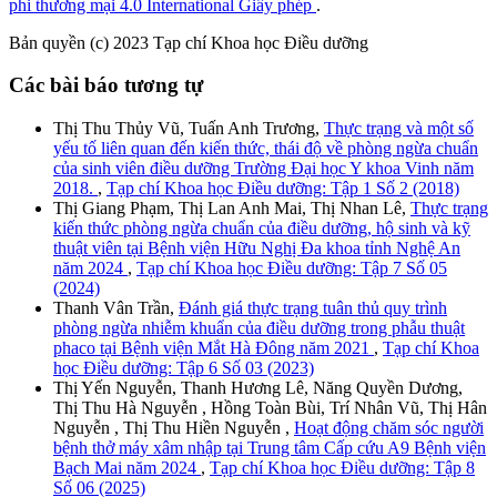
phi thương mại 4.0 International Giấy phép
.
Bản quyền (c) 2023 Tạp chí Khoa học Điều dưỡng
Các bài báo tương tự
Thị Thu Thủy Vũ, Tuấn Anh Trương,
Thực trạng và một số
yếu tố liên quan đến kiến thức, thái độ về phòng ngừa chuẩn
của sinh viên điều dưỡng Trường Đại học Y khoa Vinh năm
2018.
,
Tạp chí Khoa học Điều dưỡng: Tập 1 Số 2 (2018)
Thị Giang Phạm, Thị Lan Anh Mai, Thị Nhan Lê,
Thực trạng
kiến thức phòng ngừa chuẩn của điều dưỡng, hộ sinh và kỹ
thuật viên tại Bệnh viện Hữu Nghị Đa khoa tỉnh Nghệ An
năm 2024
,
Tạp chí Khoa học Điều dưỡng: Tập 7 Số 05
(2024)
Thanh Vân Trần,
Đánh giá thực trạng tuân thủ quy trình
phòng ngừa nhiễm khuẩn của điều dưỡng trong phẫu thuật
phaco tại Bệnh viện Mắt Hà Đông năm 2021
,
Tạp chí Khoa
học Điều dưỡng: Tập 6 Số 03 (2023)
Thị Yến Nguyễn, Thanh Hương Lê, Năng Quyền Dương,
Thị Thu Hà Nguyễn , Hồng Toàn Bùi, Trí Nhân Vũ, Thị Hân
Nguyễn , Thị Thu Hiền Nguyễn ,
Hoạt động chăm sóc người
bệnh thở máy xâm nhập tại Trung tâm Cấp cứu A9 Bệnh viện
Bạch Mai năm 2024
,
Tạp chí Khoa học Điều dưỡng: Tập 8
Số 06 (2025)