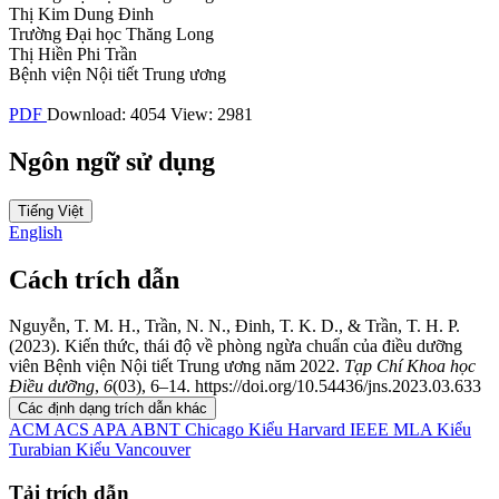
Thị Kim Dung Đinh
Trường Đại học Thăng Long
Thị Hiền Phi Trần
Bệnh viện Nội tiết Trung ương
PDF
Download: 4054
View: 2981
Ngôn ngữ sử dụng
Tiếng Việt
English
Cách trích dẫn
Nguyễn, T. M. H., Trần, N. N., Đinh, T. K. D., & Trần, T. H. P.
(2023). Kiến thức, thái độ về phòng ngừa chuẩn của điều dưỡng
viên Bệnh viện Nội tiết Trung ương năm 2022.
Tạp Chí Khoa học
Điều dưỡng
,
6
(03), 6–14. https://doi.org/10.54436/jns.2023.03.633
Các định dạng trích dẫn khác
ACM
ACS
APA
ABNT
Chicago
Kiểu Harvard
IEEE
MLA
Kiểu
Turabian
Kiểu Vancouver
Tải trích dẫn