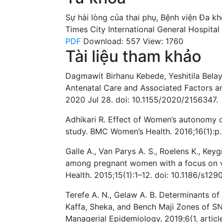
Sự hài lòng của thai phụ
,
Bệnh viện Đa kh
Times City International General Hospital
PDF
Download: 557
View: 1760
Tài liệu tham khảo
Dagmawit Birhanu Kebede, Yeshitila Belay
Antenatal Care and Associated Factors 
2020 Jul 28. doi: 10.1155/2020/2156347.
Adhikari R. Effect of Women’s autonomy on
study. BMC Women’s Health. 2016;16(1):p.
Galle A., Van Parys A. S., Roelens K., Key
among pregnant women with a focus on v
Health. 2015;15(1):1–12. doi: 10.1186/s12
Terefe A. N., Gelaw A. B. Determinants of 
Kaffa, Sheka, and Bench Maji Zones of S
Managerial Epidemiology. 2019;6(1, art