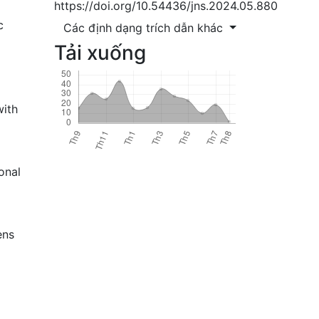
https://doi.org/10.54436/jns.2024.05.880
c
Các định dạng trích dẫn khác
Tải xuống
with
onal
ens