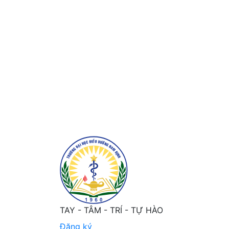
Sự hài lòng của thai phụ đến khám thai tạ
TAY - TÂM - TRÍ - TỰ HÀO
Đăng ký