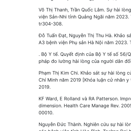
Võ Thị Thanh, Trần Quốc Lâm. Sự hài lòn
viện Sản-Nhi tỉnh Quảng Ngãi năm 2023. 
tr304-308.
Đỗ Tuấn Đạt, Nguyễn Thị Thu Hà. Khảo sát
A3 bệnh viện Phụ sản Hà Nội năm 2023. T
. Bộ Y tế. Quyết định của Bộ Y tế số 5
pháp đo lường hài lòng của người dân đối
Phạm Thị Kim Chi. Khảo sát sự hài lòng 
Chí Minh năm 2019 [Khóa luận cử nhân y 
2019.
KF Ward, E Rolland và RA Patterson. Impro
dimension. Health Care Manage Rev. 200
00010.
Nguyễn Đức Thành. Nghiên cứu sự hài lòn