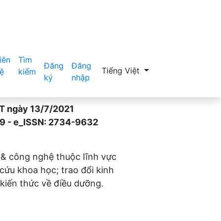
iên
Tìm
Đăng
Đăng
Thay đổi ngôn ngữ. Ngôn ngữ hiệ
Tiếng Việt
ệ
kiếm
ký
nhập
gày 13/7/2021
- e_ISSN: 2734-9632
 & công nghệ thuộc lĩnh vực
 cứu khoa học; trao đổi kinh
kiến thức về điều dưỡng.