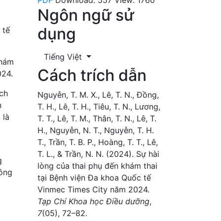
Ngôn ngữ sử
dụng
 tế
Tiếng Việt
khám
Cách trích dẫn
024.
ạch
Nguyễn, T. M. X., Lê, T. N., Đồng,
n
T. H., Lê, T. H., Tiêu, T. N., Lương,
 là
T. T., Lê, T. M., Thân, T. N., Lê, T.
H., Nguyễn, N. T., Nguyễn, T. H.
T., Trần, T. B. P., Hoàng, T. T., Lê,
T. L., & Trần, N. N. (2024). Sự hài
g
lòng của thai phụ đến khám thai
hông
tại Bệnh viện Đa khoa Quốc tế
Vinmec Times City năm 2024.
Tạp Chí Khoa học Điều dưỡng
,
7
(05), 72–82.