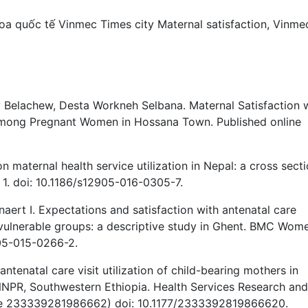
oa quốc tế Vinmec Times city
Maternal satisfaction
,
Vinme
 Belachew, Desta Workneh Selbana. Maternal Satisfaction 
among Pregnant Women in Hossana Town. Published online
 maternal health service utilization in Nepal: a cross secti
 1. doi: 10.1186/s12905-016-0305-7.
gnaert I. Expectations and satisfaction with antenatal care
ulnerable groups: a descriptive study in Ghent. BMC Wom
905-015-0266-2.
antenatal care visit utilization of child-bearing mothers in
NNPR, Southwestern Ethiopia. Health Services Research and
icle 233339281986662) doi: 10.1177/2333392819866620.