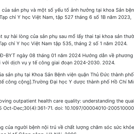
g của sản phụ và một số yếu tố ảnh hưởng tại khoa Sản bệ
Tạp chí Y học Việt Nam, tập 527 tháng 6 số 1B năm 2023,
 sự hài lòng của sản phụ sau mổ lấy thai tại khoa sản thư
ạp chí Y học Việt Nam tập 535, tháng 2 số 1 năm 2024.
6/QĐ-BYT ngày 08 tháng 01 năm 2024 Hướng dẫn về phương
 với dịch vụ y tế công giai đoạn 2024-2030. 2024.
của sản phụ tại Khoa Sản Bệnh viện quận Thủ Đức thành ph
tế công cộng].Trường Đại học Y dược thành phố Hồ Chí Mi
ving outpatient health care quality: understanding the qual
5 Oct-Dec;30(4):361-71. doi: 10.1097/00004010-200510000
g của người bệnh nội trú về chất lượng chăm sóc sức khỏe