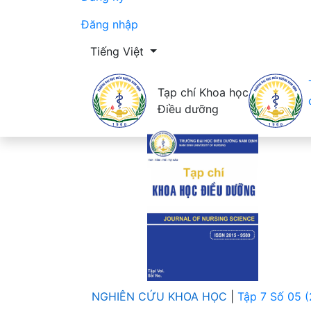
Đăng nhập
Thay đổi ngôn ngữ. Ngôn ngữ hiện tại là:
Tiếng Việt
Tạp chí Khoa học
Điều dưỡng
NGHIÊN CỨU KHOA HỌC
|
Tập 7 Số 05 