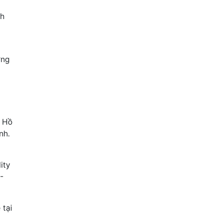
nh
ờng
ố Hồ
nh.
ity
-
 tại