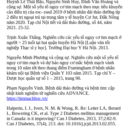
Huỳnh Lê Thái Bão, Nguyễn Sinh Huy, Đinh Văn Hoàng và
cộng sự. Một số yếu tố nguy cơ tim mạch theo mục tiêu khuyến
cáo điều trị của esc- easd 2019 ở bệnh nhân đái tháo đường típ
2 điều trị ngoại trú tại trung tâm y tế huyện Cư Jut, Đắk Nông
năm 2020. Tạp chí Nội tiết và đái tháo đường, số 44, năm
2021. 25-32.
Trịnh Xuân Thắng. Nghiên cứu các yếu tố nguy cơ tim mạch ở
người > 25 tuổi tại hai quận huyện Hà Nội [Luận văn tốt
nghiệp Thạc sĩ y học]. Trường Đại học Y Hà Nội. 2013.
Nguyễn Minh Phương và cộng sự. Nghiên cứu một số yếu tố
nguy cơ tim mạch và dự báo nguy cơ mắc bệnh mạch vành
trong 10 năm tới theo thang điểm Framingham ở bệnh nhân
khám nội tại Bệnh viện Quân Y 103 năm 2015. Tạp chí Y –
Dược học quân sự số 1 – 2015, trang 90.
Phạm Nguyễn Vinh. Bệnh đái tháo đường và bệnh tim: cập
nhật kinh nghiệm từ nghiên cứu ADVANCE.
https://timmachhoc.vn/
Halperin, I. J., Ivers, N. M. & Wong, R. Re: Leiter LA, Berard
L, Bowering CK, et al. Type 2 Diabetes mellitus management
in Canada: is it improving? Can J Diabetes, 2013, 37;2:82-9.
Can J Diabetes, 37(4), 213. doi: 10.1016/j.jcjd.2013.02.055.