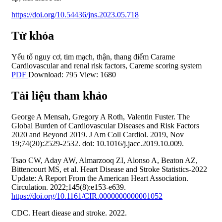
https://doi.org/10.54436/jns.2023.05.718
Từ khóa
Yếu tố nguy cơ
,
tim mạch
,
thận
,
thang điểm Carame
Cardiovascular and renal risk factors
,
Careme scoring system
PDF
Download: 795
View: 1680
Tài liệu tham khảo
George A Mensah, Gregory A Roth, Valentin Fuster. The
Global Burden of Cardiovascular Diseases and Risk Factors
2020 and Beyond 2019. J Am Coll Cardiol. 2019, Nov
19;74(20):2529-2532. doi: 10.1016/j.jacc.2019.10.009.
Tsao CW, Aday AW, Almarzooq ZI, Alonso A, Beaton AZ,
Bittencourt MS, et al. Heart Disease and Stroke Statistics-2022
Update: A Report From the American Heart Association.
Circulation. 2022;145(8):e153-e639.
https://doi.org/10.1161/CIR.0000000000001052
CDC. Heart diease and stroke. 2022.