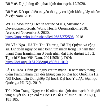
Bộ Y tế. Dự phòng tiên phát bệnh tim mạch. 12/2020.
Bộ Y tế. Kết quả điều tra yếu tố nguy cơ bệnh không lây nhiễm
ở Việt Nam. 2015.
WHO. Monitoring Health for the SDGs, Sustainable
Development Goals. World Health Organization; 2018.
Accessed November 8, 2020.
https://apps.who.int/iris/handle/10665/272596
. 2018.
Vũ Vân Nga , Hà Thị Thu Thương, Đỗ Thị Quỳnh và cộng
sự. Dự đoán nguy cơ mắc bệnh tim mạch trong 10 năm theo
thang điểm framingham ở bệnh nhân đái tháo đường tuýp 2.
Tạp chí Y học Việt Nam. 2021;505(1). DOI:
https://doi.org/10.51298/vmj.v505i1.1019
.
Lê Thị Hòa. Đánh giá nguy cơ tim mạch 10 năm theo thang
điểm Framingham trên đối tượng cán bộ Đại học Quốc gia Hà
Nội [Khóa luận tốt nghiệp đại học]. Đại học Y dược, Đại học
Quốc gia Hà Nội. 2019.
Trần Kim Trang. Nguy cơ 10 năm của bệnh tim mạch ở nữ giới
tăng huyết áp. Tạp chí Y Học TP. Hồ Chí Minh. 2012.16(1),
181-185.