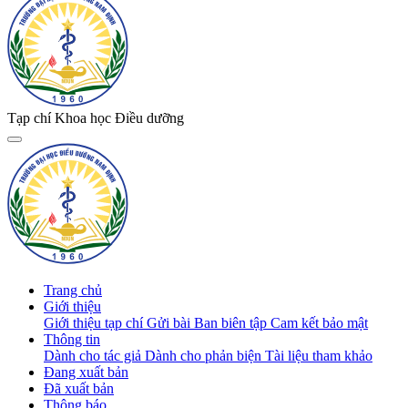
Tạp chí Khoa học Điều dưỡng
Trang chủ
Giới thiệu
Giới thiệu tạp chí
Gửi bài
Ban biên tập
Cam kết bảo mật
Thông tin
Dành cho tác giả
Dành cho phản biện
Tài liệu tham khảo
Đang xuất bản
Đã xuất bản
Thông báo