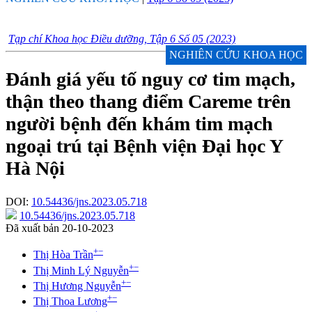
Tạp chí Khoa học Điều dưỡng, Tập 6 Số 05 (2023)
NGHIÊN CỨU KHOA HỌC
Đánh giá yếu tố nguy cơ tim mạch,
thận theo thang điểm Careme trên
người bệnh đến khám tim mạch
ngoại trú tại Bệnh viện Đại học Y
Hà Nội
DOI:
10.54436/jns.2023.05.718
10.54436/jns.2023.05.718
Đã xuất bản 20-10-2023
+
−
Thị Hòa Trần
+
−
Thị Minh Lý Nguyễn
+
−
Thị Hương Nguyễn
+
−
Thị Thoa Lương