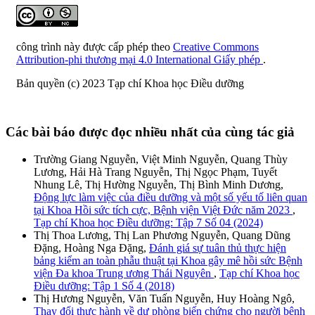
công trình này được cấp phép theo
Creative Commons
Attribution-phi thương mại 4.0 International Giấy phép
.
Bản quyền (c) 2023 Tạp chí Khoa học Điều dưỡng
Các bài báo được đọc nhiều nhất của cùng tác giả
Trường Giang Nguyễn, Việt Minh Nguyễn, Quang Thùy
Lương, Hải Hà Trang Nguyễn, Thị Ngọc Phạm, Tuyết
Nhung Lê, Thị Hường Nguyễn, Thị Bình Minh Dương,
Động lực làm việc của điều dưỡng và một số yếu tố liên quan
tại Khoa Hồi sức tích cực, Bệnh viện Việt Đức năm 2023
,
Tạp chí Khoa học Điều dưỡng: Tập 7 Số 04 (2024)
Thị Thoa Lương, Thị Lan Phương Nguyễn, Quang Dũng
Đặng, Hoàng Nga Đặng,
Đánh giá sự tuân thủ thực hiện
bảng kiểm an toàn phẫu thuật tại Khoa gây mê hồi sức Bệnh
viện Đa khoa Trung ương Thái Nguyên
,
Tạp chí Khoa học
Điều dưỡng: Tập 1 Số 4 (2018)
Thị Hương Nguyễn, Văn Tuấn Nguyễn, Huy Hoàng Ngô,
Thay đổi thực hành về dự phòng biến chứng cho người bệnh