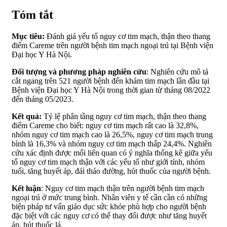
Tóm tắt
Mục tiêu:
Đánh giá yếu tố nguy cơ tim mạch, thận theo thang
điểm Careme trên người bệnh tim mạch ngoại trú tại Bệnh viện
Đại học Y Hà Nội.
Đối tượng và phương pháp nghiên cứu
: Nghiên cứu mô tả
cắt ngang trên 521 người bệnh đến khám tim mạch lần đầu tại
Bệnh viện Đại học Y Hà Nội trong thời gian từ tháng 08/2022
đến tháng 05/2023.
Kết quả:
Tỷ lệ phân tầng nguy cơ tim mạch, thận theo thang
điểm Careme cho biết: nguy cơ tim mạch rất cao là 32,8%,
nhóm nguy cơ tim mạch cao là 26,5%, nguy cơ tim mạch trung
bình là 16,3% và nhóm nguy cơ tim mạch thấp 24,4%. Nghiên
cứu xác định được mối liên quan có ý nghĩa thống kê giữa yếu
tố nguy cơ tim mạch thận với các yếu tố như giới tính, nhóm
tuổi, tăng huyết áp, đái tháo đường, hút thuốc của người bệnh.
Kết luận
: Nguy cơ tim mạch thận trên người bệnh tim mạch
ngoại trú ở mức trung bình. Nhân viên y tế cần cần có những
biện pháp tư vấn giáo dục sức khỏe phù hợp cho người bệnh
đặc biệt với các nguy cơ có thể thay đổi được như tăng huyết
áp, hút thuốc lá.