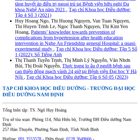
tăng huyết áp điều trị ngoại trú tại Bệnh viện hữu nghị Đa
khoa Nghệ An năm 2021
,
Tạp chí Khoa học Điều dưỡng:
Tập 4 Số 3 (2021)
Huy Hoang Ngo, Thi Huong Nguyen, Van Tuan Nguyen,
Thi Huyen Trinh Le, Ngoc Thanh Nguyen, Thi Kim Yen
Hoang,
Patients’ knowledge towards prevention of
complications from hypertension after health education
intervention in Nghe An Friendship general Hospital: a quasi-
experimental study
,
Tạp chí Khoa học Điều dưỡng: Tập 5 Số
1 (2022): Số Tiếng Anh
Thị Thanh Tuyền Trịnh, Thị Minh Lý Nguyễn, Văn Nhơn
Bùi, Thị Đoài Nguyễn,
Thực trạng lo âu ở người bệnh sau
can thiệp động mạch vành 24 giờ tại Bệnh viện Đại học Y Hà
Nội
,
Tạp chí Khoa học Điều dưỡng: Tập 6 Số 05 (2023)
TẠP CHÍ KHOA HỌC ĐIỀU DƯỠNG
- TRƯỜNG ĐẠI HỌC
ĐIỀU DƯỠNG NAM ĐỊNH
Tổng biên tập: TS. Ngô Huy Hoàng
Trụ sở tòa soạn: Phòng 114, Nhà Hiệu bộ, Trường ĐH Điều dưỡng Nam
Định
257 Hàn Thuyên, Phường Nam Định, Tỉnh Ninh Bình
Hotline:
091 3553578
- Điện thoại:
0228 3649666
-