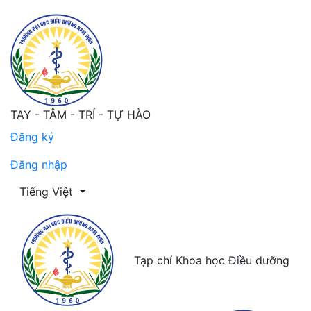
TAY - TÂM - TRÍ - TỰ HÀO
Đăng ký
Đăng nhập
Thay đổi ngôn ngữ. Ngôn ngữ hiện tại là:
Tiếng Việt
Tạp chí Khoa học Điều dưỡng