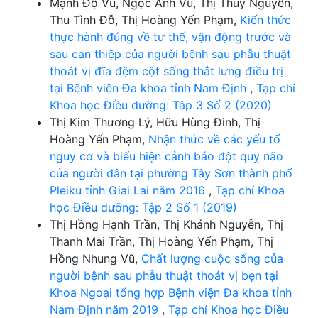
Mạnh Độ Vũ, Ngọc Anh Vũ, Thị Thùy Nguyễn,
Thu Tình Đỗ, Thị Hoàng Yến Phạm,
Kiến thức
thực hành đúng về tư thế, vận động trước và
sau can thiệp của người bệnh sau phẫu thuật
thoát vị đĩa đệm cột sống thắt lưng điều trị
tại Bệnh viện Đa khoa tỉnh Nam Định
,
Tạp chí
Khoa học Điều dưỡng: Tập 3 Số 2 (2020)
Thị Kim Thương Lý, Hữu Hùng Đinh, Thị
Hoàng Yến Phạm,
Nhận thức về các yếu tố
nguy cơ và biểu hiện cảnh báo đột quỵ não
của người dân tại phường Tây Sơn thành phố
Pleiku tỉnh Giai Lai năm 2016
,
Tạp chí Khoa
học Điều dưỡng: Tập 2 Số 1 (2019)
Thị Hồng Hạnh Trần, Thị Khánh Nguyễn, Thị
Thanh Mai Trần, Thị Hoàng Yến Phạm, Thị
Hồng Nhung Vũ,
Chất lượng cuộc sống của
người bệnh sau phẫu thuật thoát vị bẹn tại
Khoa Ngoại tổng hợp Bệnh viện Đa khoa tỉnh
Nam Định năm 2019
,
Tạp chí Khoa học Điều