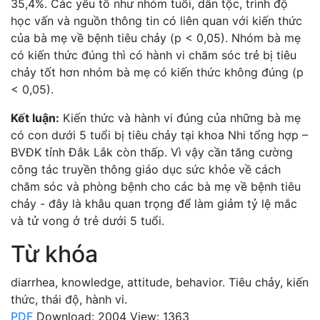
35,4%. Các yếu tố như nhóm tuổi, dân tộc, trình độ
học vấn và nguồn thông tin có liên quan với kiến thức
của bà mẹ về bệnh tiêu chảy (p < 0,05). Nhóm bà mẹ
có kiến thức đúng thì có hành vi chăm sóc trẻ bị tiêu
chảy tốt hơn nhóm bà mẹ có kiến thức không đúng (p
< 0,05).
Kết luận:
Kiến thức và hành vi đúng của những bà mẹ
có con dưới 5 tuổi bị tiêu chảy tại khoa Nhi tổng hợp –
BVĐK tỉnh Đắk Lắk còn thấp. Vì vậy cần tăng cường
công tác truyền thông giáo dục sức khỏe về cách
chăm sóc và phòng bệnh cho các bà mẹ về bệnh tiêu
chảy - đây là khâu quan trọng để làm giảm tỷ lệ mắc
và tử vong ở trẻ dưới 5 tuổi.
Từ khóa
diarrhea
,
knowledge
,
attitude
,
behavior.
Tiêu chảy
,
kiến
thức
,
thái độ
,
hành vi.
PDF
Download: 2004
View: 1363