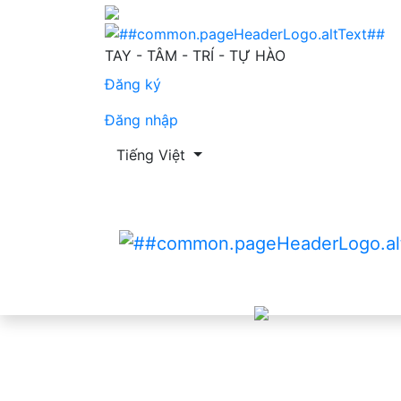
Sự hài lòng của người bệnh đối với dịch v
TAY - TÂM - TRÍ - TỰ HÀO
Đăng ký
Đăng nhập
Thay đổi ngôn ngữ. Ngôn ngữ hiện tại là:
Tiếng Việt