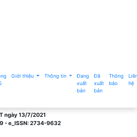
ảng Ninh năm 2023
ang
Giới thiệu
Thông tin
Đang
Đã
Thông
Liê
ủ
xuất
xuất
báo
hệ
bản
bản
gày 13/7/2021
- e_ISSN: 2734-9632