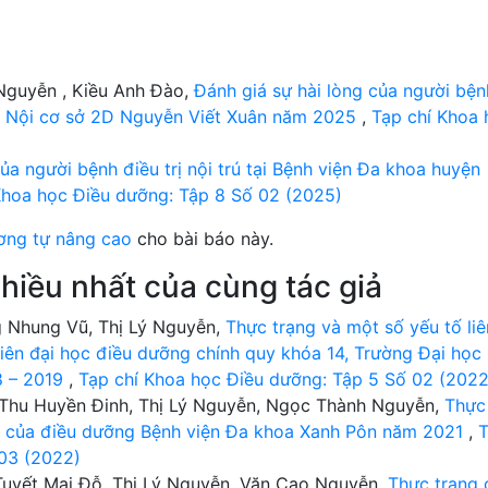
Nguyễn , Kiều Anh Đào,
Đánh giá sự hài lòng của người bện
Hà Nội cơ sở 2D Nguyễn Viết Xuân năm 2025
,
Tạp chí Khoa 
ủa người bệnh điều trị nội trú tại Bệnh viện Đa khoa huyện
Khoa học Điều dưỡng: Tập 8 Số 02 (2025)
ơng tự nâng cao
cho bài báo này.
hiều nhất của cùng tác giả
g Nhung Vũ, Thị Lý Nguyễn,
Thực trạng và một số yếu tố liê
viên đại học điều dưỡng chính quy khóa 14, Trường Đại học
8 – 2019
,
Tạp chí Khoa học Điều dưỡng: Tập 5 Số 02 (2022
ị Thu Huyền Đinh, Thị Lý Nguyễn, Ngọc Thành Nguyễn,
Thực
n của điều dưỡng Bệnh viện Đa khoa Xanh Pôn năm 2021
,
 03 (2022)
 Tuyết Mai Đỗ, Thị Lý Nguyễn, Văn Cao Nguyễn,
Thực trạng 