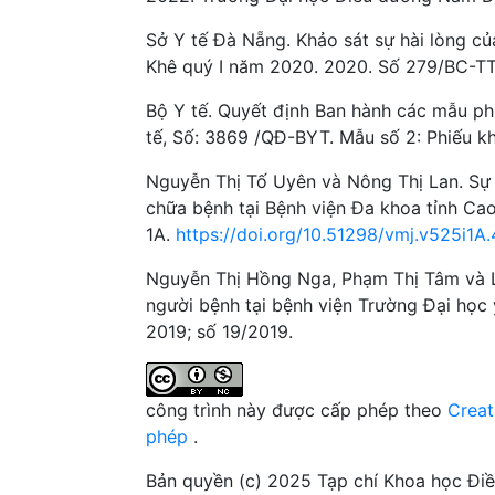
Sở Y tế Đà Nẵng. Khảo sát sự hài lòng củ
Khê quý I năm 2020. 2020. Số 279/BC-T
Bộ Y tế. Quyết định Ban hành các mẫu ph
tế, Số: 3869 /QĐ-BYT. Mẫu số 2: Phiếu kh
Nguyễn Thị Tố Uyên và Nông Thị Lan. Sự h
chữa bệnh tại Bệnh viện Đa khoa tỉnh Ca
1A.
https://doi.org/10.51298/vmj.v525i1A
Nguyễn Thị Hồng Nga, Phạm Thị Tâm và Lạ
người bệnh tại bệnh viện Trường Đại họ
2019; số 19/2019.
công trình này được cấp phép theo
Creat
phép
.
Bản quyền (c) 2025 Tạp chí Khoa học Đi