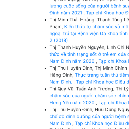
lượng cuộc sống của người bệnh suy
Định năm 2021
,
Tạp chí Khoa học Đ
Thị Minh Thái Hoàng, Thanh Tùng L
Phạm,
Kiến thức tự chăm sóc và một 
ngoại trú tại Bệnh viện Đa khoa tỉ
2 (2018)
Thị Thanh Huyền Nguyễn, Linh Chi N
thức về tình trạng sốt ở trẻ em của 
Nam Định năm 2020
,
Tạp chí Khoa 
Thị Thu Huyền Đinh, Thị Minh Chính
Hằng Đinh,
Thực trạng tuân thủ tiê
Nam Định.
,
Tạp chí Khoa học Điều d
Thị Quý Vũ, Tuấn Anh Trương, Thị Lý
chăm sóc của người chăm sóc chính 
Hưng Yên năm 2020
,
Tạp chí Khoa 
Thị Thu Huyền Đinh, Hữu Dũng Nguy
chế độ dinh dưỡng của người bệnh s
Nam Định
,
Tạp chí Khoa học Điều d