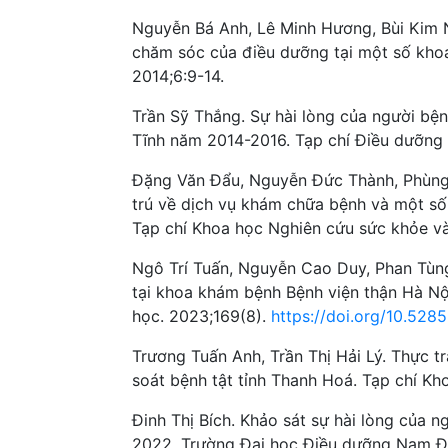
Nguyễn Bá Anh, Lê Minh Hương, Bùi Kim N
chăm sóc của điều dưỡng tại một số khoa
2014;6:9-14.
Trần Sỹ Thắng. Sự hài lòng của người bện
Tĩnh năm 2014-2016. Tạp chí Điều dưỡng 
Đặng Văn Đẩu, Nguyễn Đức Thành, Phùng 
trú về dịch vụ khám chữa bệnh và một số
Tạp chí Khoa học Nghiên cứu sức khỏe và 
Ngô Trí Tuấn, Nguyễn Cao Duy, Phan Tùng 
tại khoa khám bệnh Bệnh viện thận Hà Nộ
học. 2023;169(8).
https://doi.org/10.528
Trương Tuấn Anh, Trần Thị Hải Lý. Thực t
soát bệnh tật tỉnh Thanh Hoá. Tạp chí Kh
Đinh Thị Bích. Khảo sát sự hài lòng của
2022. Trường Đại học Điều dưỡng Nam Đ