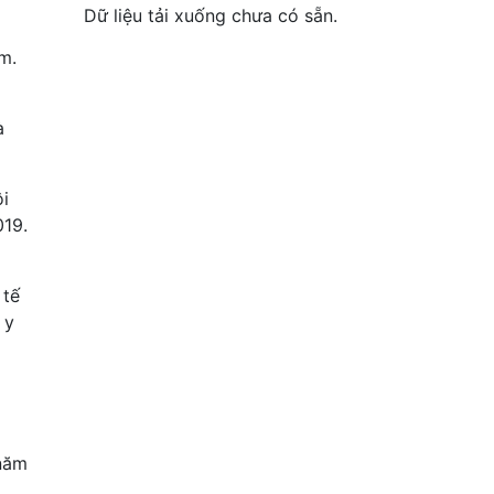
Dữ liệu tải xuống chưa có sẵn.
m.
à
i
019.
 tế
 y
 năm