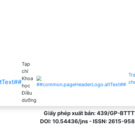
ụ khám bệnh tại Trung tâm y tế thành phố Uông Bí, tỉnh Qu
Tạp
chí
Tr
Khoa
ch
học
Điều
dưỡng
Giấy phép xuất bản: 439/GP-BTTTT n
DOI: 10.54436/jns - ISSN: 2615-9589 