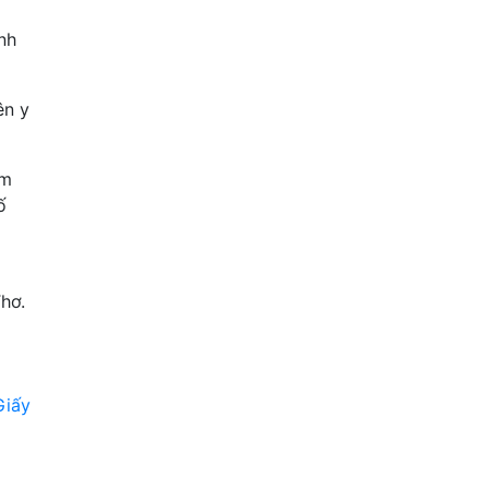
nh
ên y
ám
ố
hơ.
Giấy