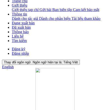
Trang chủ
Giới thiệu
Giới thiệu tạp chí
Gửi bài
Ban biên tập
Cam kết bảo mật
Thông tin
Dành cho tác giả
Dành cho phản biện
Tài liệu tham khảo
Đang xuất bản
Đã xuất bản
Thông báo
Liên hệ
Tìm kiếm
Đăng ký
Đăng nhập
Thay đổi ngôn ngữ. Ngôn ngữ hiện tại là:
Tiếng Việt
English