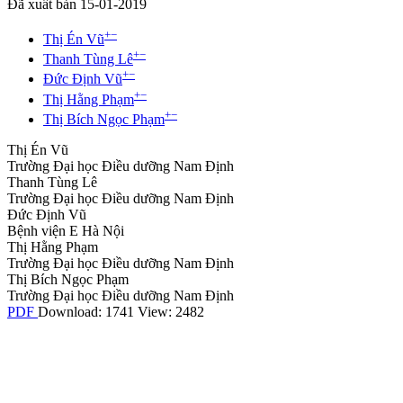
Đã xuất bản 15-01-2019
+
−
Thị Én Vũ
+
−
Thanh Tùng Lê
+
−
Đức Định Vũ
+
−
Thị Hằng Phạm
+
−
Thị Bích Ngọc Phạm
Thị Én Vũ
Trường Đại học Điều dưỡng Nam Định
Thanh Tùng Lê
Trường Đại học Điều dưỡng Nam Định
Đức Định Vũ
Bệnh viện E Hà Nội
Thị Hằng Phạm
Trường Đại học Điều dưỡng Nam Định
Thị Bích Ngọc Phạm
Trường Đại học Điều dưỡng Nam Định
PDF
Download: 1741
View: 2482
Ngôn ngữ sử dụng
Tiếng Việt