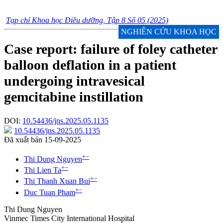
Tạp chí Khoa học Điều dưỡng, Tập 8 Số 05 (2025)
NGHIÊN CỨU KHOA HỌC
Case report: failure of foley catheter
balloon deflation in a patient
undergoing intravesical
gemcitabine instillation
DOI:
10.54436/jns.2025.05.1135
10.54436/jns.2025.05.1135
Đã xuất bản 15-09-2025
+
−
Thi Dung Nguyen
+
−
Thi Lien Ta
+
−
Thi Thanh Xuan Bui
+
−
Duc Tuan Pham
Thi Dung Nguyen
Vinmec Times City International Hospital