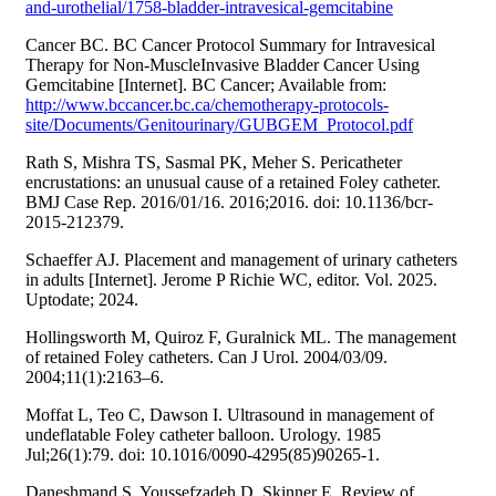
and-urothelial/1758-bladder-intravesical-gemcitabine
Cancer BC. BC Cancer Protocol Summary for Intravesical
Therapy for Non-MuscleInvasive Bladder Cancer Using
Gemcitabine [Internet]. BC Cancer; Available from:
http://www.bccancer.bc.ca/chemotherapy-protocols-
site/Documents/Genitourinary/GUBGEM_Protocol.pdf
Rath S, Mishra TS, Sasmal PK, Meher S. Pericatheter
encrustations: an unusual cause of a retained Foley catheter.
BMJ Case Rep. 2016/01/16. 2016;2016. doi: 10.1136/bcr-
2015-212379.
Schaeffer AJ. Placement and management of urinary catheters
in adults [Internet]. Jerome P Richie WC, editor. Vol. 2025.
Uptodate; 2024.
Hollingsworth M, Quiroz F, Guralnick ML. The management
of retained Foley catheters. Can J Urol. 2004/03/09.
2004;11(1):2163–6.
Moffat L, Teo C, Dawson I. Ultrasound in management of
undeflatable Foley catheter balloon. Urology. 1985
Jul;26(1):79. doi: 10.1016/0090-4295(85)90265-1.
Daneshmand S, Youssefzadeh D, Skinner E. Review of