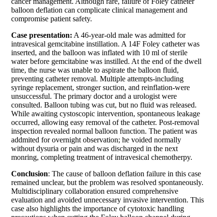
cancer management. Although rare, failure of Foley catheter
balloon deflation can complicate clinical management and
compromise patient safety.
Case presentation:
A 46-year-old male was admitted for
intravesical gemcitabine instillation. A 14F Foley catheter was
inserted, and the balloon was inflated with 10 ml of sterile
water before gemcitabine was instilled. At the end of the dwell
time, the nurse was unable to aspirate the balloon fluid,
preventing catheter removal. Multiple attempts-including
syringe replacement, stronger suction, and reinflation-were
unsuccessful. The primary doctor and a urologist were
consulted. Balloon tubing was cut, but no fluid was released.
While awaiting cystoscopic intervention, spontaneous leakage
occurred, allowing easy removal of the catheter. Post-removal
inspection revealed normal balloon function. The patient was
addmited for overnight observation; he voided normally
without dysuria or pain and was discharged in the next
monring, completing treatment of intravesical chemotherpy.
Conclusion
: The cause of balloon deflation failure in this case
remained unclear, but the problem was resolved spontaneously.
Multidisciplinary collaboration ensured comprehensive
evaluation and avoided unnecessary invasive intervention. This
case also highlights the importance of cytotoxic handling