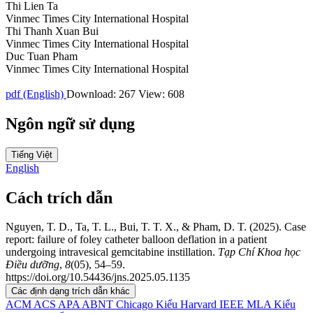
Thi Lien Ta
Vinmec Times City International Hospital
Thi Thanh Xuan Bui
Vinmec Times City International Hospital
Duc Tuan Pham
Vinmec Times City International Hospital
pdf (English)
Download: 267
View: 608
Ngôn ngữ sử dụng
Tiếng Việt
English
Cách trích dẫn
Nguyen, T. D., Ta, T. L., Bui, T. T. X., & Pham, D. T. (2025). Case
report: failure of foley catheter balloon deflation in a patient
undergoing intravesical gemcitabine instillation.
Tạp Chí Khoa học
Điều dưỡng
,
8
(05), 54–59.
https://doi.org/10.54436/jns.2025.05.1135
Các định dạng trích dẫn khác
ACM
ACS
APA
ABNT
Chicago
Kiểu Harvard
IEEE
MLA
Kiểu