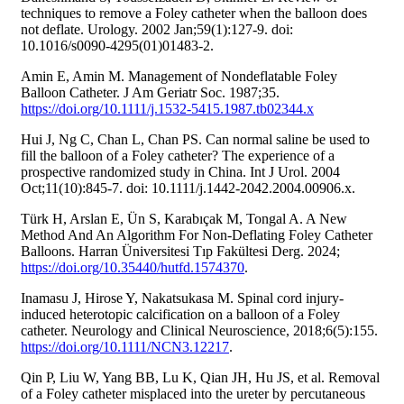
techniques to remove a Foley catheter when the balloon does
not deflate. Urology. 2002 Jan;59(1):127-9. doi:
10.1016/s0090-4295(01)01483-2.
Amin E, Amin M. Management of Nondeflatable Foley
Balloon Catheter. J Am Geriatr Soc. 1987;35.
https://doi.org/10.1111/j.1532-5415.1987.tb02344.x
Hui J, Ng C, Chan L, Chan PS. Can normal saline be used to
fill the balloon of a Foley catheter? The experience of a
prospective randomized study in China. Int J Urol. 2004
Oct;11(10):845-7. doi: 10.1111/j.1442-2042.2004.00906.x.
Türk H, Arslan E, Ün S, Karabıçak M, Tongal A. A New
Method And An Algorithm For Non-Deflating Foley Catheter
Balloons. Harran Üniversitesi Tıp Fakültesi Derg. 2024;
https://doi.org/10.35440/hutfd.1574370
.
Inamasu J, Hirose Y, Nakatsukasa M. Spinal cord injury-
induced heterotopic calcification on a balloon of a Foley
catheter. Neurology and Clinical Neuroscience, 2018;6(5):155.
https://doi.org/10.1111/NCN3.12217
.
Qin P, Liu W, Yang BB, Lu K, Qian JH, Hu JS, et al. Removal
of a Foley catheter misplaced into the ureter by percutaneous