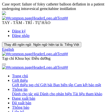
Case report: failure of foley catheter balloon deflation in a patient
undergoing intravesical gemcitabine instillation
TAY - TÂM - TRÍ - TỰ HÀO
Đăng ký
Đăng nhập
Thay đổi ngôn ngữ. Ngôn ngữ hiện tại là:
Tiếng Việt
English
Tạp chí Khoa học Điều dưỡng
Trang chủ
Giới thiệu
Giới thiệu tạp chí
Gửi bài
Ban biên tập
Cam kết bảo mật
Thông tin
Dành cho tác giả
Dành cho phản biện
Tài liệu tham khảo
Đang xuất bản
Đã xuất bản
Thông báo
Liên hệ