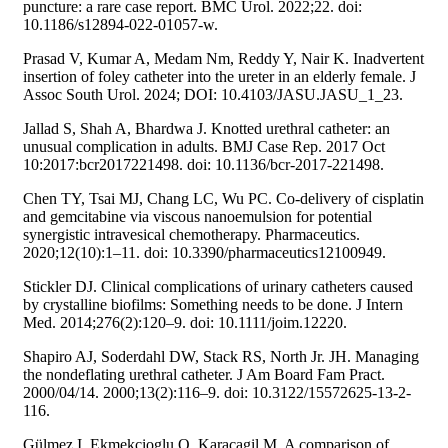
puncture: a rare case report. BMC Urol. 2022;22. doi:
10.1186/s12894-022-01057-w.
Prasad V, Kumar A, Medam Nm, Reddy Y, Nair K. Inadvertent
insertion of foley catheter into the ureter in an elderly female. J
Assoc South Urol. 2024; DOI: 10.4103/JASU.JASU_1_23.
Jallad S, Shah A, Bhardwa J. Knotted urethral catheter: an
unusual complication in adults. BMJ Case Rep. 2017 Oct
10:2017:bcr2017221498. doi: 10.1136/bcr-2017-221498.
Chen TY, Tsai MJ, Chang LC, Wu PC. Co-delivery of cisplatin
and gemcitabine via viscous nanoemulsion for potential
synergistic intravesical chemotherapy. Pharmaceutics.
2020;12(10):1–11. doi: 10.3390/pharmaceutics12100949.
Stickler DJ. Clinical complications of urinary catheters caused
by crystalline biofilms: Something needs to be done. J Intern
Med. 2014;276(2):120–9. doi: 10.1111/joim.12220.
Shapiro AJ, Soderdahl DW, Stack RS, North Jr. JH. Managing
the nondeflating urethral catheter. J Am Board Fam Pract.
2000/04/14. 2000;13(2):116–9. doi: 10.3122/15572625-13-2-
116.
Gülmez I, Ekmekcioglu O, Karacagil M. A comparison of