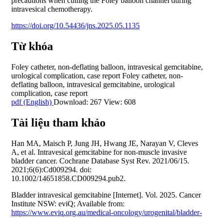
precautions when cutting the Foley balloon channel during
intravesical chemotherapy.
https://doi.org/10.54436/jns.2025.05.1135
Từ khóa
Foley catheter
,
non-deflating balloon
,
intravesical gemcitabine
,
urological complication
,
case report
Foley catheter
,
non-
deflating balloon
,
intravesical gemcitabine
,
urological
complication
,
case report
pdf (English)
Download: 267
View: 608
Tài liệu tham khảo
Han MA, Maisch P, Jung JH, Hwang JE, Narayan V, Cleves
A, et al. Intravesical gemcitabine for non-muscle invasive
bladder cancer. Cochrane Database Syst Rev. 2021/06/15.
2021;6(6):Cd009294. doi:
10.1002/14651858.CD009294.pub2.
Bladder intravesical gemcitabine [Internet]. Vol. 2025. Cancer
Institute NSW: eviQ; Available from:
https://www.eviq.org.au/medical-oncology/urogenital/bladder-