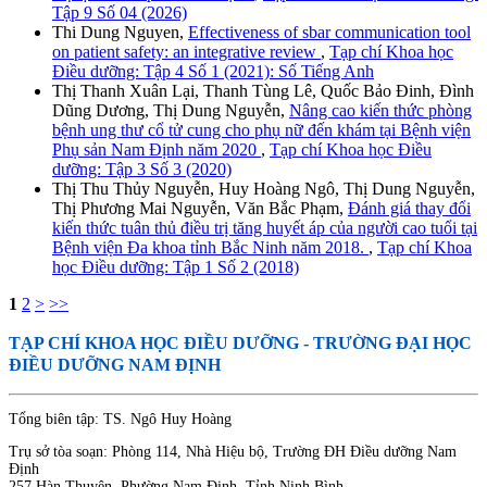
Tập 9 Số 04 (2026)
Thi Dung Nguyen,
Effectiveness of sbar communication tool
on patient safety: an integrative review
,
Tạp chí Khoa học
Điều dưỡng: Tập 4 Số 1 (2021): Số Tiếng Anh
Thị Thanh Xuân Lại, Thanh Tùng Lê, Quốc Bảo Đinh, Đình
Dũng Dương, Thị Dung Nguyễn,
Nâng cao kiến thức phòng
bệnh ung thư cổ tử cung cho phụ nữ đến khám tại Bệnh viện
Phụ sản Nam Định năm 2020
,
Tạp chí Khoa học Điều
dưỡng: Tập 3 Số 3 (2020)
Thị Thu Thủy Nguyễn, Huy Hoàng Ngô, Thị Dung Nguyễn,
Thị Phương Mai Nguyễn, Văn Bắc Phạm,
Đánh giá thay đổi
kiến thức tuân thủ điều trị tăng huyết áp của người cao tuổi tại
Bệnh viện Đa khoa tỉnh Bắc Ninh năm 2018.
,
Tạp chí Khoa
học Điều dưỡng: Tập 1 Số 2 (2018)
1
2
>
>>
TẠP CHÍ KHOA HỌC ĐIỀU DƯỠNG
- TRƯỜNG ĐẠI HỌC
ĐIỀU DƯỠNG NAM ĐỊNH
Tổng biên tập: TS. Ngô Huy Hoàng
Trụ sở tòa soạn: Phòng 114, Nhà Hiệu bộ, Trường ĐH Điều dưỡng Nam
Định
257 Hàn Thuyên, Phường Nam Định, Tỉnh Ninh Bình