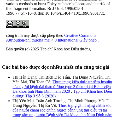
various methods to burst Foley catheter balloons and the risk of
free-fragment formation. Br J Urol. 1996/05/01.
1996;77(5):716–8. doi: 10.1046/j.1464-410x.1996.98017.x.
công trình này được cấp phép theo
Creative Commons
Attribution-phi thương mại 4.0 International Giấy phép
.
Bản quyền (c) 2025 Tạp chí Khoa học Điều dưỡng
Các bài báo được đọc nhiều nhất của cùng tác giả
Thị Hân Đặng, Thị Bích Đào Trần, Thị Dung Nguyễn, Thị
Yến Mai, Thị Toan Cồ,
Thực trạng kiến thức tự tiêm Insulin
của người bệnh đái tháo đường type 2 điều trị tại Bệnh viện
Đa khoa tỉnh Nam Định năm 2020
,
Tạp chí Khoa học Điều
dưỡng: Tập 3 Số 5 (2020)
Thị Yến Mai, Tuấn Anh Trương, Thị Minh Phượng Vũ, Thị
Dung Nguyễn, Thị Én Vũ,
Thực trạng gánh nặng chăm sóc
của người chăm sóc chính người bệnh ung thư điều trị tại
trung tâm ung bướu Bệnh viện Đa khoa tỉnh Nam Định năm