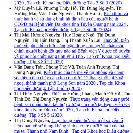
2020
,
Tạp chí Khoa học Điều dưỡng: Tập 3 Số 3 (2020)
Mỹ Duyên Lê, Phương Thúy Hồ, Thị Dung Nguyễn, Thị
Hương Mai, Văn Tuấn Nguyễn, Thanh Hà Lê,
Kiến thức và
thực hành về sử dụng bình hít định liều của người bệnh
COPD tại Bệnh viện Đa khoa tỉnh Tuyên Quang năm 2024
,
Tạp chí Khoa học Điều dưỡng: Tập 7 Số 06 (2024)
Thị Mai Hương Nguyễn, Huy Hoàng Ngô, Thị Dung
Nguyễn, Thị Hân Đặng, Thị Thanh Xuân Lại,
Thay đổi kiến
thức về phục hồi chức năng vận động cho người chăm sóc
chính người bệnh đột quỵ não tại Bệnh viện Y dược cổ truyền
và phục hồi chức năng tỉnh Phú Thọ
,
Tạp chí Khoa học Điều
dưỡng: Tập 3 Số 5 (2020)
Văn Đang Trần, Phong Túc Vũ, Tuấn Anh Trương, Thị
Dung Nguyễn,
Kiến thức của bà mẹ về dự phòng và chăm
sóc bệnh tiêu chảy cấp cho con dưới 12 tháng tuổi tại 3 xã
ngoại thành thành phố Lạng Sơn năm 2020
,
Tạp chí Khoa
học Điều dưỡng: Tập 3 Số 5 (2020)
Thị Thùy Nguyễn, Thị Thu Hương Phạm, Mạnh Độ Vũ, Thu
Tình Đỗ, Thị Dung Nguyễn,
Thực trạng vận động của người
bệnh sau phẫu thuật kết hợp xương chi dưới tại Bệnh viện Đa
khoa tỉnh Nam Định năm 2020
,
Tạp chí Khoa học Điều
dưỡng: Tập 3 Số 5 (2020)
Thị Dung Nguyễn,
Thực trạng kiến thức và một số yếu tố
liên quan về sử dụng kháng sinh cho trẻ dưới 5 tuổi của bà
mẹ tại Thành phố Nam Định
,
Tạp chí Khoa học Điều dưỡng: