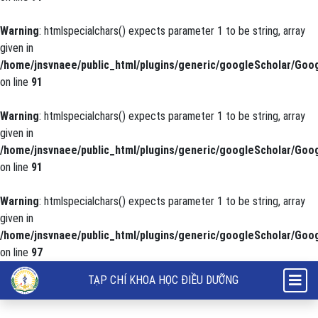
Warning
: htmlspecialchars() expects parameter 1 to be string, array
given in
/home/jnsvnaee/public_html/plugins/generic/googleScholar/Goog
on line
91
Warning
: htmlspecialchars() expects parameter 1 to be string, array
given in
/home/jnsvnaee/public_html/plugins/generic/googleScholar/Goog
on line
91
Warning
: htmlspecialchars() expects parameter 1 to be string, array
given in
/home/jnsvnaee/public_html/plugins/generic/googleScholar/Goog
on line
97
Thực trạng vận động của người bệnh sau phẫu thuật kết hợp xương ch
TẠP CHÍ KHOA HỌC ĐIỀU DƯỠNG