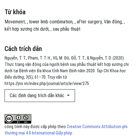
Từ khóa
Movement
,
lower limb combination
,
after surgery
Vận động
,
kết hợp xương chi dưới
,
sau phẫu thuật
Cách trích dẫn
Nguyễn, T. T., Phạm, T. T. H., Vũ, M. Độ, Đỗ, T. T., & Nguyễn, T. D. (2020).
Thực trạng vận động của người bệnh sau phẫu thuật kết hợp xương chi
dưới tại Bệnh viện Đa khoa tỉnh Nam Định năm 2020.
Tạp Chí Khoa học
Điều dưỡng
,
3
(5), 61–70. Truy vấn từ
https://jns.vn/index.php/journal/article/view/275
Các định dạng trích dẫn khác
công trình này được cấp phép theo
Creative Commons Attribution-phi
thương mại 4.0 International Giấy phép
.