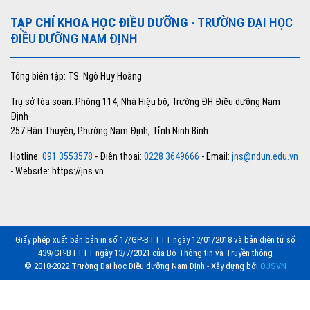
TẠP CHÍ KHOA HỌC ĐIỀU DƯỠNG
- TRƯỜNG ĐẠI HỌC
ĐIỀU DƯỠNG NAM ĐỊNH
Tổng biên tập: TS. Ngô Huy Hoàng
Trụ sở tòa soạn: Phòng 114, Nhà Hiệu bộ, Trường ĐH Điều dưỡng Nam
Định
257 Hàn Thuyên, Phường Nam Định, Tỉnh Ninh Bình
Hotline:
091 3553578
- Điện thoại:
0228 3649666
- Email:
jns@ndun.edu.vn
- Website: https://jns.vn
Giấy phép xuất bản bản in số 17/GP-BTTTT ngày 12/01/2018 và bản điện tử số
439/GP-BTTTT ngày 13/7/2021 của Bộ Thông tin và Truyền thông
© 2018-2022 Trường Đại học Điều dưỡng Nam Định - Xây dựng bởi
OJSVN