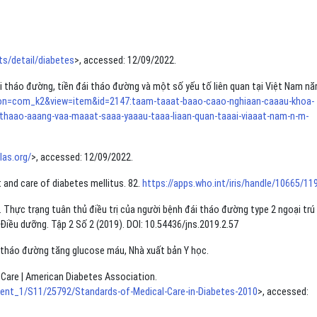
s/detail/diabetes
>, accessed: 12/09/2022.
i tháo đường, tiền đái tháo đường và một số yếu tố liên quan tại Việt Nam n
tion=com_k2&view=item&id=2147:taam-taaat-baao-caao-nghiaan-caaau-khoa-
i-thaao-aaang-vaa-maaat-saaa-yaaau-taaa-liaan-quan-taaai-viaaat-nam-n-m-
las.org/
>, accessed: 12/09/2022.
 and care of diabetes mellitus. 82.
https://apps.who.int/iris/handle/10665/11
Thực trạng tuân thủ điều trị của người bệnh đái tháo đường type 2 ngoại trú 
Điều dưỡng. Tập 2 Số 2 (2019). DOI: 10.54436/jns.2019.2.57
i tháo đường tăng glucose máu, Nhà xuất bản Y học.
 Care | American Diabetes Association.
ement_1/S11/25792/Standards-of-Medical-Care-in-Diabetes-2010
>, accessed: