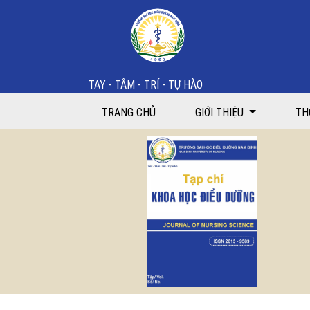
Thực trạng tuân thủ điều trị của người bệnh đái tháo 
TAY - TÂM - TRÍ - TỰ HÀO
TRANG CHỦ
GIỚI THIỆU
TH