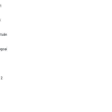
ị
i
 tuân
ngoại
 2