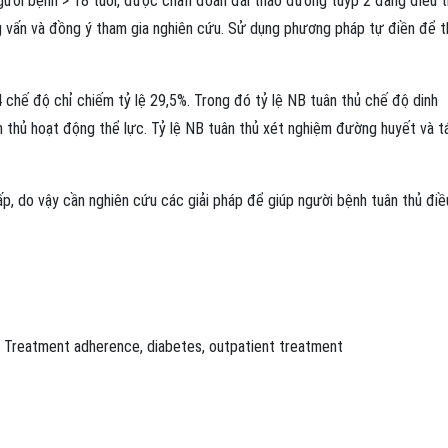
gười bệnh > 18 tuổi, được chẩn đoán đái tháo đường tuýp 2 đang điều t
ỏng vấn và đồng ý tham gia nghiên cứu. Sử dụng phương pháp tự điền để t
4 chế độ chỉ chiếm tỷ lệ 29,5%. Trong đó tỷ lệ NB tuân thủ chế độ dinh
 thủ hoạt động thể lực. Tỷ lệ NB tuân thủ xét nghiệm đường huyết và tá
hấp, do vậy cần nghiên cứu các giải pháp để giúp người bệnh tuân thủ điều
Treatment adherence
,
diabetes
,
outpatient treatment