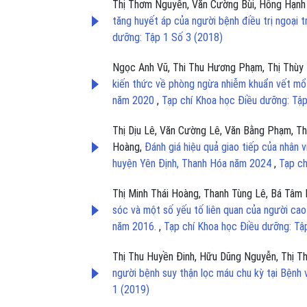
Thị Thơm Nguyễn, Văn Cường Bùi, Hồng Hạnh
tăng huyết áp của người bệnh điều trị ngoại 
dưỡng: Tập 1 Số 3 (2018)
Ngọc Anh Vũ, Thi Thu Hương Phạm, Thị Thùy D
kiến thức về phòng ngừa nhiễm khuẩn vết mổ 
năm 2020
,
Tạp chí Khoa học Điều dưỡng: Tập
Thị Dịu Lê, Văn Cường Lê, Văn Bằng Phạm, Th
Hoàng,
Đánh giá hiệu quả giao tiếp của nhân 
huyện Yên Định, Thanh Hóa năm 2024
,
Tạp ch
Thị Minh Thái Hoàng, Thanh Tùng Lê, Bá Tâm
sóc và một số yếu tố liên quan của người cao 
năm 2016.
,
Tạp chí Khoa học Điều dưỡng: Tậ
Thị Thu Huyền Đinh, Hữu Dũng Nguyễn, Thị T
người bệnh suy thận lọc máu chu kỳ tại Bệnh
1 (2019)