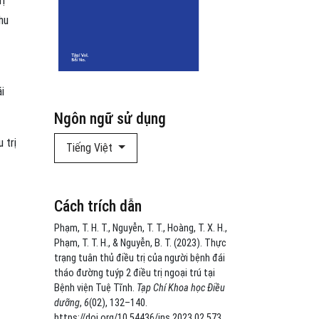
rị
hu
i
Ngôn ngữ sử dụng
 trị
Tiếng Việt
Cách trích dẫn
Phạm, T. H. T., Nguyễn, T. T., Hoàng, T. X. H.,
Phạm, T. T. H., & Nguyễn, B. T. (2023). Thực
trạng tuân thủ điều trị của người bệnh đái
tháo đường tuýp 2 điều trị ngoại trú tại
Bệnh viện Tuệ Tĩnh.
Tạp Chí Khoa học Điều
dưỡng
,
6
(02), 132–140.
https://doi.org/10.54436/jns.2023.02.573