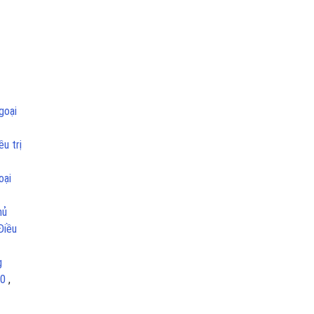
goại
u trị
oại
hủ
Điều
g
20
,