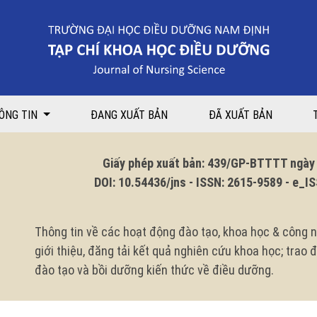
đường tuýp 2 điều trị ngoại trú tại Bệnh viện Tuệ Tĩnh
ÔNG TIN
ĐANG XUẤT BẢN
ĐÃ XUẤT BẢN
Giấy phép xuất bản: 439/GP-BTTTT ngày 1
DOI: 10.54436/jns - ISSN: 2615-9589 - e_ISS
Thông tin về các hoạt động đào tạo, khoa học & công n
giới thiệu, đăng tải kết quả nghiên cứu khoa học; trao
đào tạo và bồi dưỡng kiến thức về điều dưỡng.