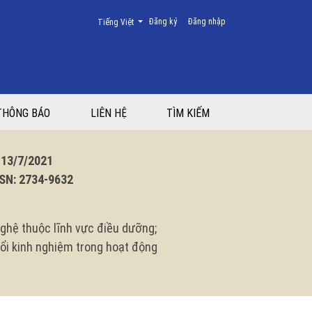
Thay đổi ngôn ngữ. Ngôn ngữ hiện tại là:
Đăng ký
Đăng nhập
Tiếng Việt
THÔNG BÁO
LIÊN HỆ
TÌM KIẾM
3/7/2021
N: 2734-9632
ghệ thuộc lĩnh vực điều dưỡng;
 đổi kinh nghiệm trong hoạt động