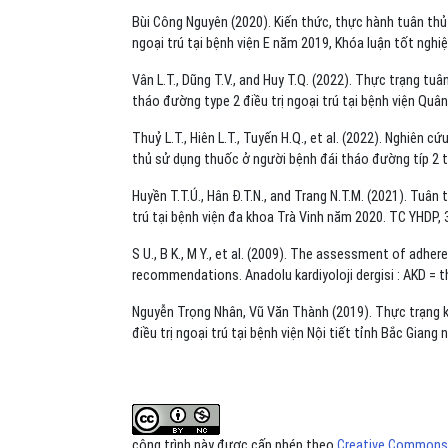
Bùi Công Nguyên (2020). Kiến thức, thực hành tuân thủ 
ngoại trú tại bệnh viện E năm 2019, Khóa luận tốt nghi
Vân L.T., Dũng T.V., and Huy T.Q. (2022). Thực trạng tuâ
tháo đường type 2 điều trị ngoại trú tại bệnh viện Quân
Thuỷ L.T., Hiên L.T., Tuyến H.Q., et al. (2022). Nghiê
thủ sử dụng thuốc ở người bệnh đái tháo đường típ 2 tạ
Huyền T.T.Ú., Hân Đ.T.N., and Trang N.T.M. (2021). Tuân 
trú tại bệnh viện đa khoa Trà Vinh năm 2020. TC YHDP, 
S U., B K., M Y., et al. (2009). The assessment of adhe
recommendations. Anadolu kardiyoloji dergisi : AKD = th
Nguyễn Trọng Nhân, Vũ Văn Thành (2019). Thực trạng k
điều trị ngoại trú tại bệnh viện Nội tiết tỉnh Bắc Gian
công trình này được cấp phép theo
Creative Commons A