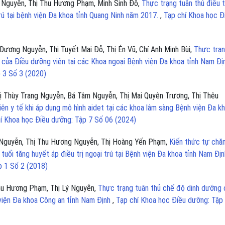
 Nguyễn, Thị Thu Hương Phạm, Minh Sinh Đỗ,
Thực trạng tuân thủ điều t
trú tại bệnh viện Đa khoa tỉnh Quang Ninh năm 2017.
,
Tạp chí Khoa học Đ
ương Nguyễn, Thị Tuyết Mai Đỗ, Thị Én Vũ, Chí Anh Minh Bùi,
Thực trạ
của Điều dưỡng viên tại các Khoa ngoại Bệnh viện Đa khoa tỉnh Nam Đị
 3 Số 3 (2020)
ị Thùy Trang Nguyễn, Bá Tâm Nguyễn, Thị Mai Quyên Trương, Thị Thêu
viên y tế khi áp dụng mô hình aidet tại các khoa lâm sàng Bệnh viện Đa k
í Khoa học Điều dưỡng: Tập 7 Số 06 (2024)
 Nguyễn, Thị Thu Hương Nguyễn, Thị Hoàng Yến Phạm,
Kiến thức tự chă
tuổi tăng huyết áp điều trị ngoại trú tại Bệnh viện Đa khoa tỉnh Nam Địn
p 1 Số 2 (2018)
hu Hương Phạm, Thị Lý Nguyễn,
Thực trạng tuân thủ chế độ dinh dưỡng 
 viện Đa khoa Công an tỉnh Nam Định
,
Tạp chí Khoa học Điều dưỡng: Tập