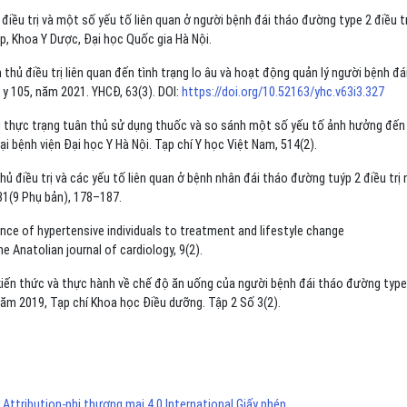
điều trị và một số yếu tố liên quan ở người bệnh đái tháo đường type 2 điều tr
ệp, Khoa Y Dược, Đại học Quốc gia Hà Nội.
n thủ điều trị liên quan đến tình trạng lo âu và hoạt động quản lý người bệnh đá
 y 105, năm 2021. YHCĐ, 63(3). DOI:
https://doi.org/10.52163/yhc.v63i3.327
n cứu thực trạng tuân thủ sử dụng thuốc và so sánh một số yếu tố ảnh hưởng đến
i bệnh viện Đại học Y Hà Nội. Tạp chí Y học Việt Nam, 514(2).
thủ điều trị và các yếu tố liên quan ở bệnh nhân đái tháo đường tuýp 2 điều trị 
31(9 Phụ bản), 178–187.
rence of hypertensive individuals to treatment and lifestyle change
e Anatolian journal of cardiology, 9(2).
iến thức và thực hành về chế độ ăn uống của người bệnh đái tháo đường type
g năm 2019, Tạp chí Khoa học Điều dưỡng. Tập 2 Số 3(2).
ttribution-phi thương mại 4.0 International Giấy phép
.