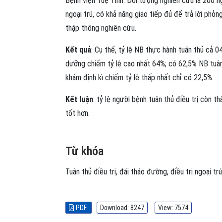
Bệnh viện Tuệ Tĩnh. Đối tượng nghiên cứu là 200 n
ngoại trú, có khả năng giao tiếp đủ để trả lời ph
thập thông nghiên cứu.
Kết quả
: Cụ thể, tỷ lệ NB thực hành tuân thủ cả 0
dưỡng chiếm tỷ lệ cao nhất 64%; có 62,5% NB tuân
khám định kì chiếm tỷ lệ thấp nhất chỉ có 22,5%.
Kết luận
: tỷ lệ người bệnh tuân thủ điều trị còn t
tốt hơn.
Từ khóa
Tuân thủ điều trị
,
đái tháo đường
,
điều trị ngoại trú
PDF
Download: 8247
View: 7574