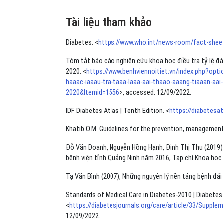
Tài liệu tham khảo
Diabetes. <
https://www.who.int/news-room/fact-sheet
Tóm tắt báo cáo nghiên cứu khoa học điều tra tỷ lệ đá
2020. <
https://www.benhviennoitiet.vn/index.php?op
haaac-iaaau-tra-taaa-laaa-aai-thaao-aaang-tiaaan-aa
2020&Itemid=1556
>, accessed: 12/09/2022.
IDF Diabetes Atlas | Tenth Edition. <
https://diabetesat
Khatib O.M. Guidelines for the prevention, management
Đỗ Văn Doanh, Nguyễn Hồng Hạnh, Đinh Thị Thu (2019). 
bệnh viện tỉnh Quảng Ninh năm 2016, Tạp chí Khoa học 
Tạ Văn Bình (2007), Những nguyên lý nền tảng bệnh đá
Standards of Medical Care in Diabetes-2010 | Diabetes
<
https://diabetesjournals.org/care/article/33/Suppl
12/09/2022.