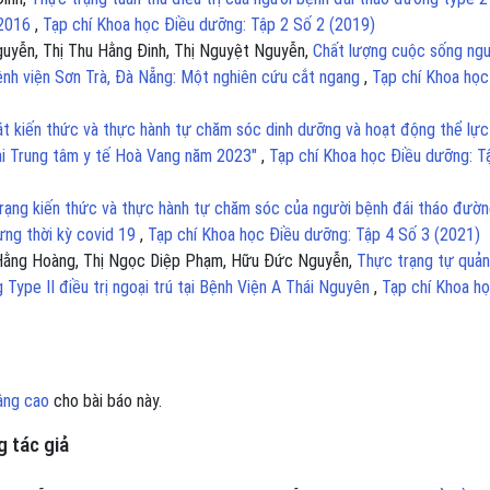
 2016
,
Tạp chí Khoa học Điều dưỡng: Tập 2 Số 2 (2019)
uyễn, Thị Thu Hằng Đinh, Thị Nguyệt Nguyễn,
Chất lượng cuộc sống ng
Bệnh viện Sơn Trà, Đà Nẵng: Một nghiên cứu cắt ngang
,
Tạp chí Khoa học
t kiến thức và thực hành tự chăm sóc dinh dưỡng và hoạt động thể lực
tại Trung tâm y tế Hoà Vang năm 2023"
,
Tạp chí Khoa học Điều dưỡng: T
rạng kiến thức và thực hành tự chăm sóc của người bệnh đái tháo đườ
dựng thời kỳ covid 19
,
Tạp chí Khoa học Điều dưỡng: Tập 4 Số 3 (2021)
y Hằng Hoàng, Thị Ngọc Diệp Phạm, Hữu Đức Nguyễn,
Thực trạng tự quản
Type II điều trị ngoại trú tại Bệnh Viện A Thái Nguyên
,
Tạp chí Khoa h
âng cao
cho bài báo này.
 tác giả