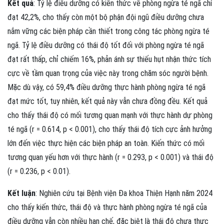
Kết quả
: Tỷ lệ điều dưỡng có kiến thức về phòng ngừa té ngã chỉ
đạt 42,2%, cho thấy còn một bộ phận đội ngũ điều dưỡng chưa
nắm vững các biện pháp cần thiết trong công tác phòng ngừa té
ngã. Tỷ lệ điều dưỡng có thái độ tốt đối với phòng ngừa té ngã
đạt rất thấp, chỉ chiếm 16%, phản ánh sự thiếu hụt nhận thức tích
cực về tầm quan trọng của việc này trong chăm sóc người bệnh.
Mặc dù vậy, có 59,4% điều dưỡng thực hành phòng ngừa té ngã
đạt mức tốt, tuy nhiên, kết quả này vẫn chưa đồng đều. Kết quả
cho thấy thái độ có mối tương quan mạnh với thực hành dự phòng
té ngã (r = 0.614, p < 0.001), cho thấy thái độ tích cực ảnh hưởng
lớn đến việc thực hiện các biện pháp an toàn. Kiến thức có mối
tương quan yếu hơn với thực hành (r = 0.293, p < 0.001) và thái độ
(r = 0.236, p < 0.01).
Kết luận
: Nghiên cứu tại Bệnh viện Đa khoa Thiện Hạnh năm 2024
cho thấy kiến thức, thái độ và thực hành phòng ngừa té ngã của
điều dưỡng vẫn còn nhiều hạn chế, đặc biệt là thái độ chưa thực