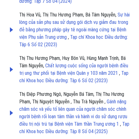
dưỡng: Tập 7 Số 04 (2024)
Thị Hoa Vũ, Thị Thu Hương Phạm, Bá Tâm Nguyễn,
Sự hài
lòng của sản phụ sau sử dụng gói dịch vụ giảm đau trong
đẻ bằng phương pháp gây tê ngoài màng cứng tại Bệnh
viện Phụ sản Trung ương
,
Tạp chí Khoa học Điều dưỡng:
Tập 6 Số 02 (2023)
Thị Thu Hương Phạm, Huy Bôn Vũ, Hùng Mạnh Trịnh, Bá
Tâm Nguyễn,
Chất lượng cuộc sống của người bệnh điều
trị ung thư phổi tại Bệnh viện Quân y 103 năm 2021
,
Tạp
chí Khoa học Điều dưỡng: Tập 6 Số 02 (2023)
Thị Điệp Phương Ngô, Nguyễn Bá Tâm, Thị Thu Hương
Phạm, Thị Nguyệt Nguyễn , Thu Trà Nguyễn ,
Gánh nặng
chăm sóc và yếu tố liên quan của người chăm sóc chính
người bệnh rối loạn tâm thần và hành vi do sử dụng rượu
điều trị nội trú tại Bệnh viện Tâm thần Trung ương 1
,
Tạp
chí Khoa học Điều dưỡng: Tập 8 Số 04 (2025)