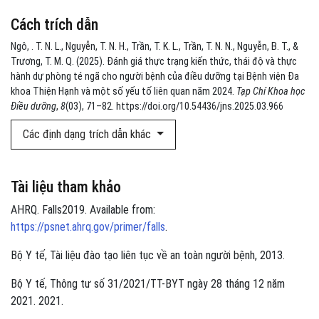
Cách trích dẫn
Ngô, . T. N. L., Nguyễn, T. N. H., Trần, T. K. L., Trần, T. N. N., Nguyễn, B. T., &
Trương, T. M. Q. (2025). Đánh giá thực trạng kiến thức, thái độ và thực
hành dự phòng té ngã cho người bệnh của điều dưỡng tại Bệnh viện Đa
khoa Thiện Hạnh và một số yếu tố liên quan năm 2024.
Tạp Chí Khoa học
Điều dưỡng
,
8
(03), 71–82. https://doi.org/10.54436/jns.2025.03.966
Các định dạng trích dẫn khác
Tài liệu tham khảo
AHRQ. Falls2019. Available from:
https://psnet.ahrq.gov/primer/falls
.
Bộ Y tế, Tài liệu đào tạo liên tục về an toàn người bệnh, 2013.
Bộ Y tế, Thông tư số 31/2021/TT-BYT ngày 28 tháng 12 năm
2021. 2021.