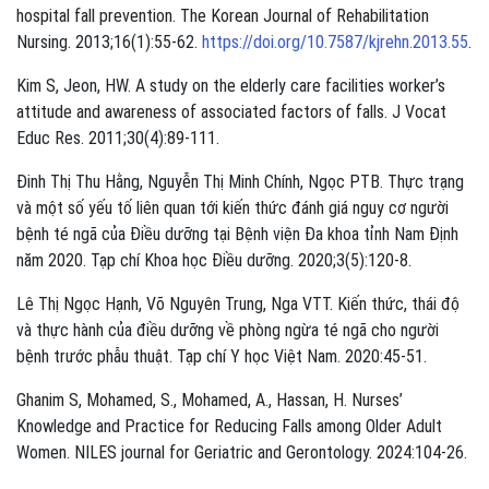
hospital fall prevention. The Korean Journal of Rehabilitation
Nursing. 2013;16(1):55-62.
https://doi.org/10.7587/kjrehn.2013.55
.
Kim S, Jeon, HW. A study on the elderly care facilities worker’s
attitude and awareness of associated factors of falls. J Vocat
Educ Res. 2011;30(4):89-111.
Đinh Thị Thu Hằng, Nguyễn Thị Minh Chính, Ngọc PTB. Thực trạng
và một số yếu tố liên quan tới kiến thức đánh giá nguy cơ người
bệnh té ngã của Điều dưỡng tại Bệnh viện Đa khoa tỉnh Nam Định
năm 2020. Tạp chí Khoa học Điều dưỡng. 2020;3(5):120-8.
Lê Thị Ngọc Hạnh, Võ Nguyên Trung, Nga VTT. Kiến thức, thái độ
và thực hành của điều dưỡng về phòng ngừa té ngã cho người
bệnh trước phẫu thuật. Tạp chí Y học Việt Nam. 2020:45-51.
Ghanim S, Mohamed, S., Mohamed, A., Hassan, H. Nurses’
Knowledge and Practice for Reducing Falls among Older Adult
Women. NILES journal for Geriatric and Gerontology. 2024:104-26.