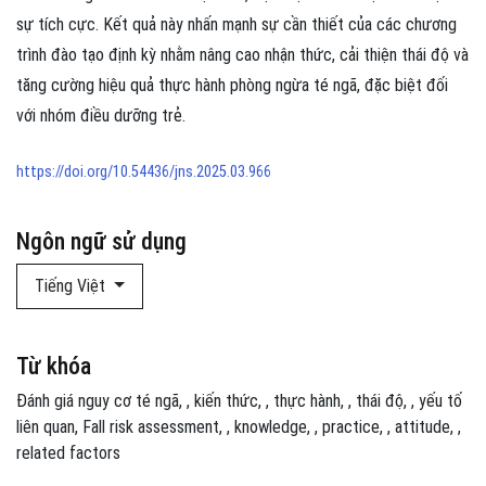
sự tích cực. Kết quả này nhấn mạnh sự cần thiết của các chương
trình đào tạo định kỳ nhằm nâng cao nhận thức, cải thiện thái độ và
tăng cường hiệu quả thực hành phòng ngừa té ngã, đặc biệt đối
với nhóm điều dưỡng trẻ.
https://doi.org/10.54436/jns.2025.03.966
Ngôn ngữ sử dụng
Tiếng Việt
Từ khóa
Đánh giá nguy cơ té ngã
,
kiến thức
,
thực hành
,
thái độ
,
yếu tố
liên quan
Fall risk assessment
,
knowledge
,
practice
,
attitude
,
related factors