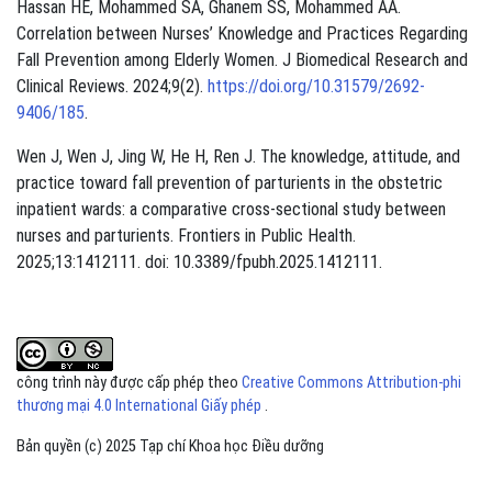
Hassan HE, Mohammed SA, Ghanem SS, Mohammed AA.
Correlation between Nurses’ Knowledge and Practices Regarding
Fall Prevention among Elderly Women. J Biomedical Research and
Clinical Reviews. 2024;9(2).
https://doi.org/10.31579/2692-
9406/185
.
Wen J, Wen J, Jing W, He H, Ren J. The knowledge, attitude, and
practice toward fall prevention of parturients in the obstetric
inpatient wards: a comparative cross-sectional study between
nurses and parturients. Frontiers in Public Health.
2025;13:1412111. doi: 10.3389/fpubh.2025.1412111.
công trình này được cấp phép theo
Creative Commons Attribution-phi
thương mại 4.0 International Giấy phép
.
Bản quyền (c) 2025 Tạp chí Khoa học Điều dưỡng