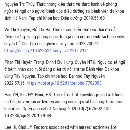
Nguyễn Thị Thúy. Thực trạng kiến thức và thực hành về phòng
ngừa té ngã cho người bệnh của điều dưỡng tại bệnh viện đa khoa
tỉnh Hà Nam. Tạp chí Khoa học Điều dưỡng. 2019:55-60.
Võ Thị Khuyên, Đỗ Thị Hà. Thực trạng kiến thức và thái độ của
điều dưỡng trong phòng ngừa té ngã cho người bệnh tại bệnh viện
huyện Củ Chi. Tạp chí nghiên cứu y học. 2023:200-12.
https://doi.org/10.52852/tcncyh.v172i11.2111
.
Phan Thị Huyền Trang, Đinh Hữu Hùng, Quyên NTK. Nguy cơ té ngã
ở bệnh nhân cao tuổi đang điều trị nội trú tại Bệnh viện Đa khoa
vùng Tây Nguyên. Tạp chí khoa học Đại học Tây Nguyên.
2022;57:16.
https://doi.org/10.5281/zenodo.7792853
.
Han YH, Kim HY, Hong HS. The effect of knowledge and attitude
on fall prevention activities among nursing staff in long-term care
hospitals. Open Journal of Nursing. 2020;10(7):676-92. DOI:
10.4236/ojn.2020.107048.
Lee IK, Choi JY. Factors associated with nurses’ activities for