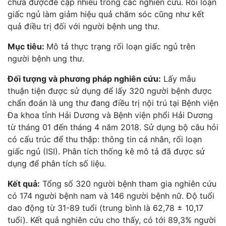
chưa đượcđề cập nhiều trong các nghiên cứu. Rối loạn
giấc ngủ làm giảm hiệu quả chăm sóc cũng như kết
quả điều trị đối với người bệnh ung thư.
Mục tiêu:
Mô tả thực trạng rối loạn giấc ngủ trên
người bệnh ung thư.
Đối tượng và phương pháp nghiên cứu:
Lấy mẫu
thuận tiện được sử dụng để lấy 320 người bệnh được
chẩn đoán là ung thư đang điều trị nội trú tại Bệnh viện
Đa khoa tỉnh Hải Dương và Bệnh viện phổi Hải Dương
từ tháng 01 đến tháng 4 năm 2018. Sử dụng bộ câu hỏi
có cấu trúc để thu thập: thông tin cá nhân, rối loạn
giấc ngủ (ISI). Phân tích thống kê mô tả đã được sử
dụng để phân tích số liệu.
Kết quả:
Tổng số 320 người bệnh tham gia nghiên cứu
có 174 người bệnh nam và 146 người bệnh nữ. Độ tuổi
dao động từ 31-89 tuổi (trung bình là 62,78 ± 10,17
tuổi). Kết quả nghiên cứu cho thấy, có tới 89,3% người