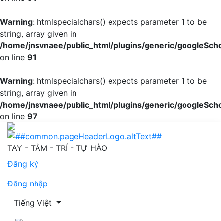
Warning
: htmlspecialchars() expects parameter 1 to be
string, array given in
/home/jnsvnaee/public_html/plugins/generic/googleScho
on line
91
Warning
: htmlspecialchars() expects parameter 1 to be
string, array given in
/home/jnsvnaee/public_html/plugins/generic/googleScho
on line
97
Thực trạng rối loạn giấc ngủ của bệnh nhân ung thư điều 
TAY - TÂM - TRÍ - TỰ HÀO
Đăng ký
Đăng nhập
Thay đổi ngôn ngữ. Ngôn ngữ hiện tại là:
Tiếng Việt