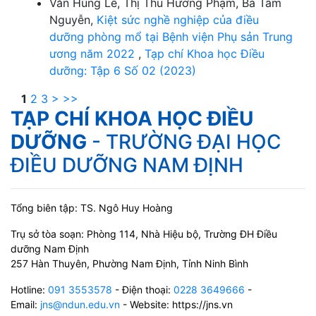
Văn Hùng Lê, Thị Thu Hương Phạm, Bá Tâm
Nguyễn,
Kiệt sức nghề nghiệp của điều
dưỡng phòng mổ tại Bệnh viện Phụ sản Trung
ương năm 2022
,
Tạp chí Khoa học Điều
dưỡng: Tập 6 Số 02 (2023)
1
2
3
>
>>
TẠP CHÍ KHOA HỌC ĐIỀU
DƯỠNG
- TRƯỜNG ĐẠI HỌC
ĐIỀU DƯỠNG NAM ĐỊNH
Tổng biên tập: TS. Ngô Huy Hoàng
Trụ sở tòa soạn: Phòng 114, Nhà Hiệu bộ, Trường ĐH Điều
dưỡng Nam Định
257 Hàn Thuyên, Phường Nam Định, Tỉnh Ninh Bình
Hotline:
091 3553578
- Điện thoại:
0228 3649666
-
Email:
jns@ndun.edu.vn
- Website: https://jns.vn