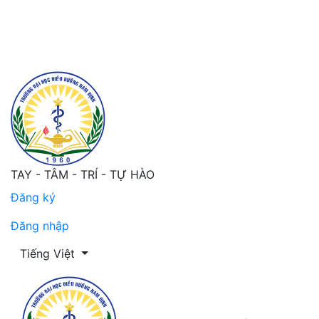
Thực trạng stress nghề nghiệp của điều dưỡng phòng mổ 
TAY - TÂM - TRÍ - TỰ HÀO
Đăng ký
Đăng nhập
Thay đổi ngôn ngữ. Ngôn ngữ hiện tại là:
Tiếng Việt