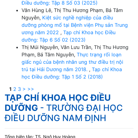
Điều dưỡng: Tập 8 Số 03 (2025)
Văn Hùng Lê, Thị Thu Hương Phạm, Bá Tâm
Nguyễn,
Kiệt sức nghề nghiệp của điều
dưỡng phòng mổ tại Bệnh viện Phụ sản Trung
ương năm 2022
,
Tạp chí Khoa học Điều
dưỡng: Tập 6 Số 02 (2023)
Thị Múi Nguyễn, Văn Lưu Trần, Thị Thu Hương
Phạm, Bá Tâm Nguyễn,
Thực trạng rối loạn
giấc ngủ của bệnh nhân ung thư điều trị nội
trú tại Hải Dương năm 2018.
,
Tạp chí Khoa
học Điều dưỡng: Tập 1 Số 2 (2018)
1
2
3
>
>>
TẠP CHÍ KHOA HỌC ĐIỀU
DƯỠNG
- TRƯỜNG ĐẠI HỌC
ĐIỀU DƯỠNG NAM ĐỊNH
Tổng biên tập: TS. Ngô Huy Hoàng