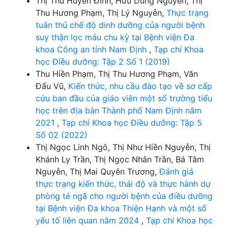
Thị Thu Huyền Đinh, Hữu Dũng Nguyễn, Thị
Thu Hương Phạm, Thị Lý Nguyễn,
Thực trạng
tuân thủ chế độ dinh dưỡng của người bệnh
suy thận lọc máu chu kỳ tại Bệnh viện Đa
khoa Công an tỉnh Nam Định
,
Tạp chí Khoa
học Điều dưỡng: Tập 2 Số 1 (2019)
Thu Hiền Phạm, Thị Thu Hương Phạm, Văn
Đẩu Vũ,
Kiến thức, nhu cầu đào tạo về sơ cấp
cứu ban đầu của giáo viên một số trường tiểu
học trên địa bàn Thành phố Nam Định năm
2021
,
Tạp chí Khoa học Điều dưỡng: Tập 5
Số 02 (2022)
Thị Ngọc Linh Ngô, Thị Như Hiền Nguyễn, Thị
Khánh Ly Trần, Thị Ngọc Nhân Trần, Bá Tâm
Nguyễn, Thị Mai Quyên Trương,
Đánh giá
thực trạng kiến thức, thái độ và thực hành dự
phòng té ngã cho người bệnh của điều dưỡng
tại Bệnh viện Đa khoa Thiện Hạnh và một số
yếu tố liên quan năm 2024
,
Tạp chí Khoa học