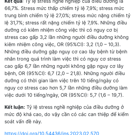
Kết quả
: Tỷ lệ stress nghề nghiệp của điều dưỡng là
66,7%. Stress mức thấp chiếm tỷ lệ 7,9%; stress mức
trung bình chiếm tỷ lệ 27,0%; stress mức nặng chiếm tỷ
lệ 31,7%; stress rất nặng chiếm tỷ lệ 7,9%. Những điều
dưỡng có kiêm nhiệm công việc thì có nguy cơ bị
stress cao gấp 3,2 lần những người điều dưỡng không
kiêm nhiệm công việc, OR (95%CI): 3,2 (1,0 – 10,3).
Những điều dưỡng gặp nguy cơ cao lây bệnh từ bệnh
nhân trong quá trình làm việc thì có nguy cơ stress
cao gấp 6,7 lần những người không gặp nguy cơ lây
bệnh, OR (95%CI): 6,7 (2,0 – 21,8). Những người điều
dưỡng có thời gian làm việc trên 10 tiếng/ngày có
nguy cơ stress cao hơn 5,7 lần những điều dưỡng làm
việc dưới 10 tiếng/ngày, OR (95%CI): 5,7 (1,6 – 19,7).
Kết luận:
Tỷ lệ stress nghề nghiệp của điều dưỡng ở
mức độ khá cao, do vậy cần có các can thiệp để kiểm
soát vấn đề này.
https://doi.org/10.54436/jns.2023.02.570