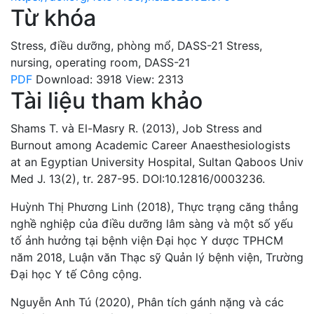
Từ khóa
Stress
,
điều dưỡng
,
phòng mổ
,
DASS-21
Stress
,
nursing
,
operating room
,
DASS-21
PDF
Download: 3918
View: 2313
Tài liệu tham khảo
Shams T. và El-Masry R. (2013), Job Stress and
Burnout among Academic Career Anaesthesiologists
at an Egyptian University Hospital, Sultan Qaboos Univ
Med J. 13(2), tr. 287-95. DOI:10.12816/0003236.
Huỳnh Thị Phương Linh (2018), Thực trạng căng thẳng
nghề nghiệp của điều dưỡng lâm sàng và một số yếu
tố ảnh hưởng tại bệnh viện Đại học Y dược TPHCM
năm 2018, Luận văn Thạc sỹ Quản lý bệnh viện, Trường
Đại học Y tế Công cộng.
Nguyễn Anh Tú (2020), Phân tích gánh nặng và các