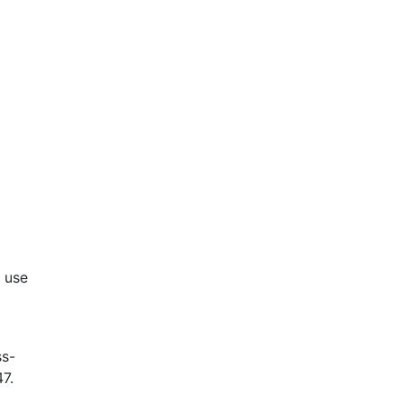
 use
ss-
7.