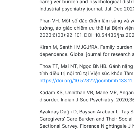
caregiver burden and psychological distre
Industrial psychiatry journal. Jul-Dec 202
Phan VH. Một số đặc điểm lâm sàng và yê
tưởng, ảo giác chiếm ưu thế tại Bệnh vi
2023;6(03):92-101. DOI: 10.54436/jns.20
Kiran M, Senthil MJGJfRA. Family burden 
dependence. Global journal for research 
Thoa TT, Mai NT, Ngọc BNHB. Gánh nặng
tính điều trị nội trú tại Viện sức khỏe T
https://doi.org/10.52322/jocmbmh.133.11
.
Kadam KS, Unnithan VB, Mane MR, Angane A
disorder. Indian J Soc Psychiatry. 2020;36
Ayakdaş Dağlı D, Baysan Arabacı L, Taş 
Caregivers’ Care Burden and Their Social
Sectional Survey. Florence Nightingale J