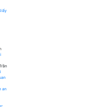
Giấy
m
i
Trần
i
uan
h an
ực