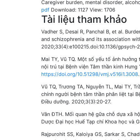
Caregiver burden
,
mental disorder
,
alcoho
pdf
Download: 1127
View: 1706
Tài liệu tham khảo
Vadher S, Desai R, Panchal B, et al. Burde
and schizophrenia and its association with
2020;33(4):e100215.doi:10.1136/gpsych-
Mai TY, Vũ TQ. Một số yếu tố ảnh hưởng t
nội trú tại Bệnh viện Tâm thần kinh Hưng
https://doi.org/10.51298/vmj.v516i1.3008
.
Vũ TQ, Trương TA, Nguyễn TL, Mai TY, T
chính người bệnh tâm thần phân liệt tại
Điều dưỡng. 2020;3(3):20-27.
Vân ĐTH. Mối quan hệ gữa chỗ dựa xã hội
Dược Đại học Huế Tạp chí Khoa học và G
Rajpurohit SS, Kaloiya GS, Sarkar S, Cha