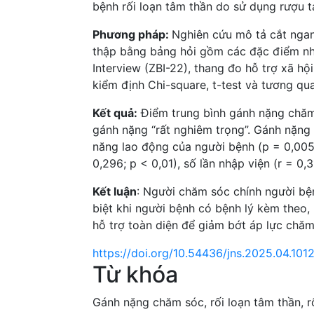
bệnh rối loạn tâm thần do sử dụng rượu t
Phương pháp:
Nghiên cứu mô tả cắt ngan
thập bằng bảng hỏi gồm các đặc điểm nh
Interview (ZBI-22), thang đo hỗ trợ xã h
kiểm định Chi-square, t-test và tương q
Kết quả:
Điểm trung bình gánh nặng chăm
gánh nặng “rất nghiêm trọng”. Gánh nặng 
năng lao động của người bệnh (p = 0,005)
0,296; p < 0,01), số lần nhập viện (r = 0,3
Kết luận
: Người chăm sóc chính người bệ
biệt khi người bệnh có bệnh lý kèm theo,
hỗ trợ toàn diện để giảm bớt áp lực chăm
https://doi.org/10.54436/jns.2025.04.101
Từ khóa
Gánh nặng chăm sóc
,
rối loạn tâm thần
,
r