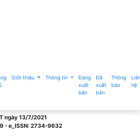
h vi do sử dụng rượu điều trị nội trú tại Bệnh viện Tâm th
ang
Giới thiệu
Thông tin
Đang
Đã
Thông
Liê
ủ
xuất
xuất
báo
hệ
bản
bản
gày 13/7/2021
- e_ISSN: 2734-9632