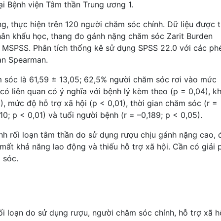
ại Bệnh viện Tâm thần Trung ương 1.
g, thực hiện trên 120 người chăm sóc chính. Dữ liệu được 
ân khẩu học, thang đo gánh nặng chăm sóc Zarit Burden
ội MSPSS. Phân tích thống kê sử dụng SPSS 22.0 với các ph
uan Spearman.
 sóc là 61,59 ± 13,05; 62,5% người chăm sóc rơi vào mức
có liên quan có ý nghĩa với bệnh lý kèm theo (p = 0,04), k
, mức độ hỗ trợ xã hội (p < 0,01), thời gian chăm sóc (r =
10; p < 0,01) và tuổi người bệnh (r = –0,189; p < 0,05).
nh rối loạn tâm thần do sử dụng rượu chịu gánh nặng cao, 
 mất khả năng lao động và thiếu hỗ trợ xã hội. Cần có giải
 sóc.
2
ối loạn do sử dụng rượu
,
người chăm sóc chính
,
hỗ trợ xã h