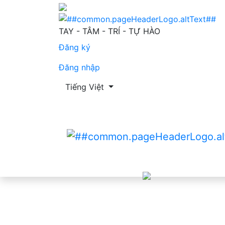
Gánh nặng chăm sóc và yếu tố liên quan của
TAY - TÂM - TRÍ - TỰ HÀO
Đăng ký
Đăng nhập
Thay đổi ngôn ngữ. Ngôn ngữ hiện tại là:
Tiếng Việt