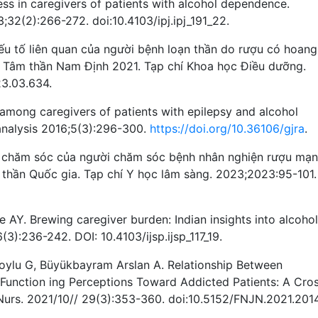
ss in caregivers of patients with alcohol dependence.
3;32(2):266-272. doi:10.4103/ipj.ipj_191_22.
́u tố liên quan của người bệnh loạn thần do rượu có hoang
ện Tâm thần Nam Định 2021. Tạp chí Khoa học Điều dưỡng.
23.03.634.
among caregivers of patients with epilepsy and alcohol
analysis 2016;5(3):296-300.
https://doi.org/10.36106/gjra
.
 chăm sóc của người chăm sóc bệnh nhân nghiện rượu mạn
âm thần Quốc gia. Tạp chí Y học lâm sàng. 2023;2023:95-101.
Y. Brewing caregiver burden: Indian insights into alcohol
(3):236-242. DOI: 10.4103/ijsp.ijsp_117_19.
Soylu G, Büyükbayram Arslan A. Relationship Between
 Function ing Perceptions Toward Addicted Patients: A Cro
 Nurs. 2021/10// 29(3):353-360. doi:10.5152/FNJN.2021.2014