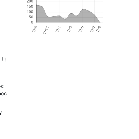
r
.
trị
óc
học
Y