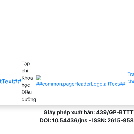
 người chăm sóc chính người bệnh rối loạn tâm thần và hàn
Tạp
chí
Tr
Khoa
ch
học
Điều
dưỡng
Giấy phép xuất bản: 439/GP-BTTTT n
DOI: 10.54436/jns - ISSN: 2615-9589 