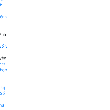
nh
bệnh
Anh
c
Số 3
uyên
det
 học
trị
 Số
thủ