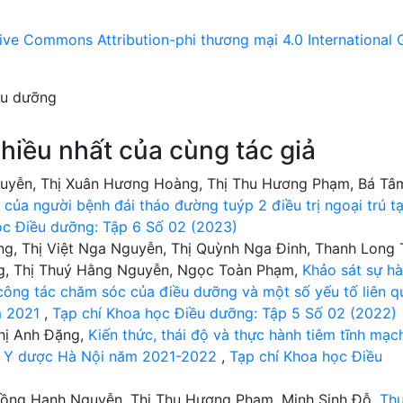
ive Commons Attribution-phi thương mại 4.0 International 
ều dưỡng
hiều nhất của cùng tác giả
guyễn, Thị Xuân Hương Hoàng, Thị Thu Hương Phạm, Bá Tâ
ị của người bệnh đái tháo đường tuýp 2 điều trị ngoại trú tạ
ọc Điều dưỡng: Tập 6 Số 02 (2023)
g, Thị Việt Nga Nguyễn, Thị Quỳnh Nga Đinh, Thanh Long 
ng, Thị Thuý Hằng Nguyễn, Ngọc Toàn Phạm,
Khảo sát sự hà
 công tác chăm sóc của điều dưỡng và một số yếu tố liên q
m 2021
,
Tạp chí Khoa học Điều dưỡng: Tập 5 Số 02 (2022)
Thị Anh Đặng,
Kiến thức, thái độ và thực hành tiêm tĩnh mạc
ng Y dược Hà Nội năm 2021-2022
,
Tạp chí Khoa học Điều
Hồng Hạnh Nguyễn, Thị Thu Hương Phạm, Minh Sinh Đỗ,
Th