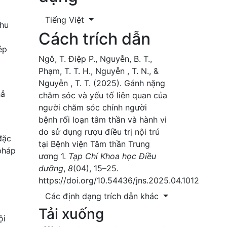
Tiếng Việt
thu
Cách trích dẫn
ép
Ngô, T. Điệp P., Nguyễn, B. T.,
Phạm, T. T. H., Nguyễn , T. N., &
Nguyễn , T. T. (2025). Gánh nặng
hả
chăm sóc và yếu tố liên quan của
người chăm sóc chính người
bệnh rối loạn tâm thần và hành vi
do sử dụng rượu điều trị nội trú
đặc
tại Bệnh viện Tâm thần Trung
 pháp
ương 1.
Tạp Chí Khoa học Điều
dưỡng
,
8
(04), 15–25.
https://doi.org/10.54436/jns.2025.04.1012
Các định dạng trích dẫn khác
Tải xuống
ội