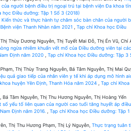
p của người bệnh điều trị ngoại trú tại bệnh viện Đa khoa tỉ
a học Điều dưỡng: Tập 1 Số 3 (2018)
,
Kiến thức và thực hành tự chăm sóc bàn chân của người 
tại Bệnh viện Thanh Nhàn năm 2021
,
Tạp chí Khoa học Điều
Thị Thùy Dương Nguyễn, Thị Tuyết Mai Đỗ, Thị Én Vũ, Chí 
hòng ngừa nhiễm khuẩn vết mổ của Điều dưỡng viên tại cá
h Nam Định năm 2020
,
Tạp chí Khoa học Điều dưỡng: Tập 3 
g Phạm, Thị Thùy Trang Nguyễn, Bá Tâm Nguyễn, Thị Mai Q
iệu quả giao tiếp của nhân viên y tế khi áp dụng mô hình ai
a khoa huyện Yên Định, Thanh Hóa năm 2024
,
Tạp chí Khoa
ê, Bá Tâm Nguyễn, Thị Thu Hương Nguyễn, Thị Hoàng Yến
số yếu tố liên quan của người cao tuổi tăng huyết áp điều 
nh Nam Định năm 2016.
,
Tạp chí Khoa học Điều dưỡng: Tập 1
ễn, Thị Thu Hương Phạm, Thị Lý Nguyễn,
Thực trạng tuân 