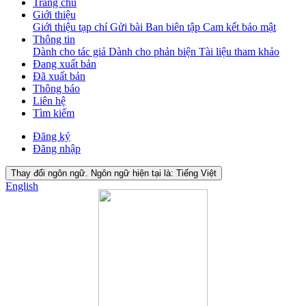
Trang chủ
Giới thiệu
Giới thiệu tạp chí
Gửi bài
Ban biên tập
Cam kết bảo mật
Thông tin
Dành cho tác giả
Dành cho phản biện
Tài liệu tham khảo
Đang xuất bản
Đã xuất bản
Thông báo
Liên hệ
Tìm kiếm
Đăng ký
Đăng nhập
Thay đổi ngôn ngữ. Ngôn ngữ hiện tại là:
Tiếng Việt
English