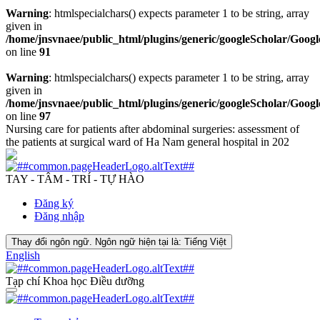
Warning
: htmlspecialchars() expects parameter 1 to be string, array
given in
/home/jnsvnaee/public_html/plugins/generic/googleScholar/Googl
on line
91
Warning
: htmlspecialchars() expects parameter 1 to be string, array
given in
/home/jnsvnaee/public_html/plugins/generic/googleScholar/Googl
on line
97
Nursing care for patients after abdominal surgeries: assessment of
the patients at surgical ward of Ha Nam general hospital in 202
TAY - TÂM - TRÍ - TỰ HÀO
Đăng ký
Đăng nhập
Thay đổi ngôn ngữ. Ngôn ngữ hiện tại là:
Tiếng Việt
English
Tạp chí Khoa học Điều dưỡng