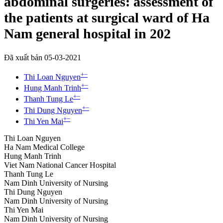
abdominal surgeries: assessment of
the patients at surgical ward of Ha
Nam general hospital in 202
Đã xuất bản 05-03-2021
+
−
Thi Loan Nguyen
+
−
Hung Manh Trinh
+
−
Thanh Tung Le
+
−
Thi Dung Nguyen
+
−
Thi Yen Mai
Thi Loan Nguyen
Ha Nam Medical College
Hung Manh Trinh
Viet Nam National Cancer Hospital
Thanh Tung Le
Nam Dinh University of Nursing
Thi Dung Nguyen
Nam Dinh University of Nursing
Thi Yen Mai
Nam Dinh University of Nursing