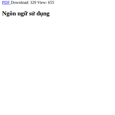
PDF
Download: 329
View: 655
Ngôn ngữ sử dụng
Tiếng Việt
English
Cách trích dẫn
Nguyen, T. L., Trinh, H. M., Le, T. T., Nguyen, T. D., & Mai, T. Y.
(2021). Nursing care for patients after abdominal surgeries:
assessment of the patients at surgical ward of Ha Nam general
hospital in 202.
Tạp Chí Khoa học Điều dưỡng
,
4
(1), 15–22. Truy
vấn từ https://jns.vn/index.php/journal/article/view/304
Các định dạng trích dẫn khác
ACM
ACS
APA
ABNT
Chicago
Kiểu Harvard
IEEE
MLA
Kiểu
Turabian
Kiểu Vancouver
Tải trích dẫn
Kiểu Endnote/Zotero/Mendeley (RIS)
BibTex
Tải xuống